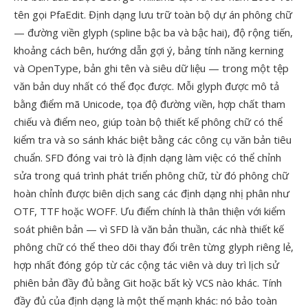
tên gọi PfaEdit. Định dạng lưu trữ toàn bộ dự án phông chữ
— đường viền glyph (spline bậc ba và bậc hai), độ rộng tiến,
khoảng cách bên, hướng dẫn gợi ý, bảng tính năng kerning
và OpenType, bản ghi tên và siêu dữ liệu — trong một tệp
văn bản duy nhất có thể đọc được. Mỗi glyph được mô tả
bằng điểm mã Unicode, tọa độ đường viền, hợp chất tham
chiếu và điểm neo, giúp toàn bộ thiết kế phông chữ có thể
kiểm tra và so sánh khác biệt bằng các công cụ văn bản tiêu
chuẩn. SFD đóng vai trò là định dạng làm việc có thể chỉnh
sửa trong quá trình phát triển phông chữ, từ đó phông chữ
hoàn chỉnh được biên dịch sang các định dạng nhị phân như
OTF, TTF hoặc WOFF. Ưu điểm chính là thân thiện với kiểm
soát phiên bản — vì SFD là văn bản thuần, các nhà thiết kế
phông chữ có thể theo dõi thay đổi trên từng glyph riêng lẻ,
hợp nhất đóng góp từ các cộng tác viên và duy trì lịch sử
phiên bản đầy đủ bằng Git hoặc bất kỳ VCS nào khác. Tính
đầy đủ của định dạng là một thế mạnh khác: nó bảo toàn