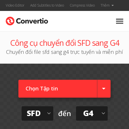
Video Editor
Add Subtitles to Video
Compress Video
Thêm
Công cụ chuyển đổi SFD sang G4
Chuyển đổi file sfd sang g4 trực tuyến và miễn phí
Chọn Tập tin
SFD
G4
đến