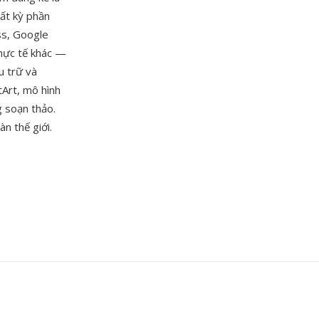
ất kỳ phần
ss, Google
thực tế khác —
u trữ và
tArt, mô hình
g soạn thảo.
n thế giới.