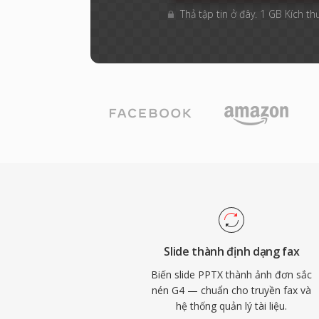
Thả tập tin ở đây. 1 GB Kích th
Slide thành định dạng fax
Biến slide PPTX thành ảnh đơn sắc
nén G4 — chuẩn cho truyền fax và
hệ thống quản lý tài liệu.