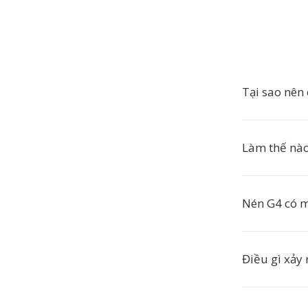
Tại sao nên
Làm thế nà
Nén G4 có m
Điều gì xảy 