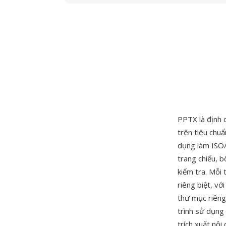
PPTX là định 
trên tiêu ch
dụng làm ISO/
trang chiếu, b
kiểm tra. Mỗi 
riêng biệt, vớ
thư mục riêng
trình sử dụng 
trích xuất nộ