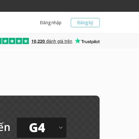
Đăng nhập
Đăng ký
10,220
đánh giá trên
G4
ến