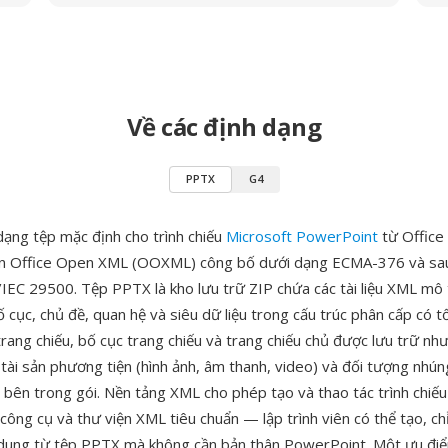
Về các định dạng
PPTX
G4
dạng tệp mặc định cho trình chiếu
Microsoft PowerPoint
từ Office
uẩn Office Open XML (OOXML) công bố dưới dạng ECMA-376 và sa
IEC 29500. Tệp PPTX là kho lưu trữ ZIP chứa các tài liệu XML mô 
ố cục, chủ đề, quan hệ và siêu dữ liệu trong cấu trúc phân cấp có t
trang chiếu, bố cục trang chiếu và trang chiếu chủ được lưu trữ n
i tài sản phương tiện (hình ảnh, âm thanh, video) và đối tượng nhú
 bên trong gói. Nền tảng XML cho phép tạo và thao tác trình chi
công cụ và thư viện XML tiêu chuẩn — lập trình viên có thể tạo, c
i dung từ tệp PPTX mà không cần bản thân PowerPoint. Một ưu điể