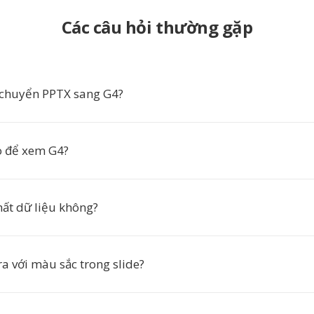
Các câu hỏi thường gặp
 chuyển PPTX sang G4?
o để xem G4?
ất dữ liệu không?
ra với màu sắc trong slide?