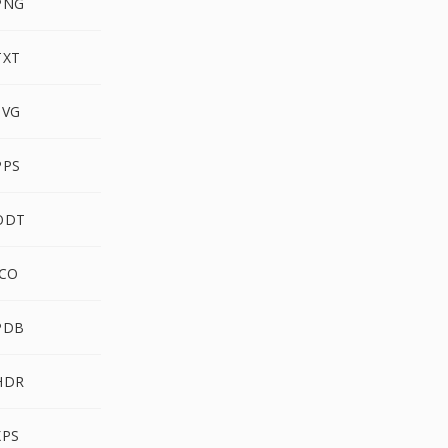
PNG
TXT
SVG
PPS
 ODT
ICO
PDB
HDR
XPS