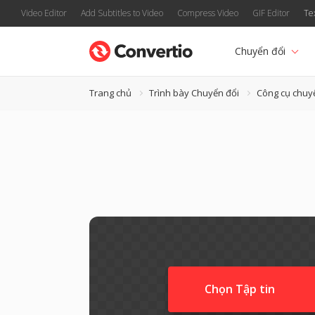
Video Editor
Add Subtitles to Video
Compress Video
GIF Editor
Te
Chuyển đổi
Trang chủ
Trình bày Chuyển đổi
Công cụ chuy
Chọn Tập tin