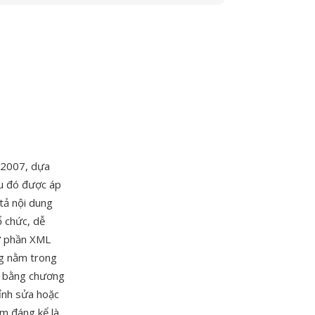
 2007, dựa
u đó được áp
tả nội dung
ổ chức, dễ
hư phần XML
ng nằm trong
ếu bằng chương
hỉnh sửa hoặc
m đáng kể là