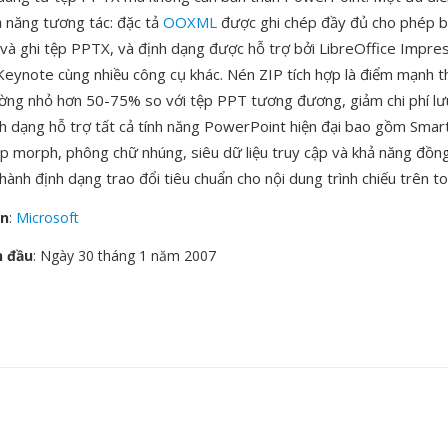
ả năng tương tác: đặc tả
OOXML
được ghi chép đầy đủ cho phép b
à ghi tệp PPTX, và định dạng được hỗ trợ bởi LibreOffice Impre
 Keynote cùng nhiều công cụ khác. Nén ZIP tích hợp là điểm mạnh 
ng nhỏ hơn 50-75% so với tệp PPT tương đương, giảm chi phí lư
ịnh dạng hỗ trợ tất cả tính năng PowerPoint hiện đại bao gồm Smar
ếp morph, phông chữ nhúng, siêu dữ liệu truy cập và khả năng đồn
ành định dạng trao đổi tiêu chuẩn cho nội dung trình chiếu trên toà
ển
:
Microsoft
n đầu
: Ngày 30 tháng 1 năm 2007