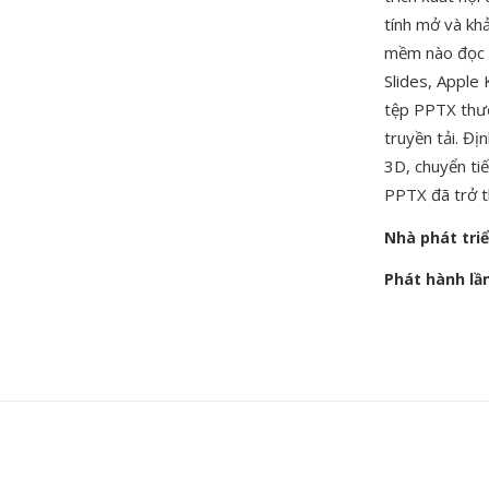
tính mở và kh
mềm nào đọc v
Slides, Apple
tệp PPTX thườ
truyền tải. Đ
3D, chuyển ti
PPTX đã trở th
Nhà phát tri
Phát hành lầ