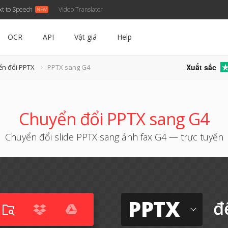
xt to Speech
Video Translator
OCR
API
Vật giá
Help
Xuất sắc
ển đổi PPTX
PPTX sang G4
Chuyển đổi PPTX sang G4
Chuyển đổi slide PPTX sang ảnh fax G4 — trực tuyến
PPTX
đ