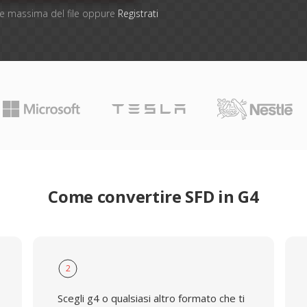
one massima del file oppure
Registrati
Come convertire SFD in G4
2
Scegli g4 o qualsiasi altro formato che ti