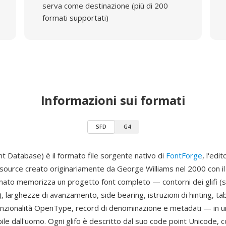
serva come destinazione (più di 200
formati supportati)
Informazioni sui formati
SFD
G4
t Database) è il formato file sorgente nativo di
FontForge
, l'edit
 source creato originariamente da George Williams nel 2000 con i
ormato memorizza un progetto font completo — contorni dei glifi (s
, larghezze di avanzamento, side bearing, istruzioni di hinting, tab
unzionalità OpenType, record di denominazione e metadati — in un
bile dall'uomo. Ogni glifo è descritto dal suo code point Unicode, 