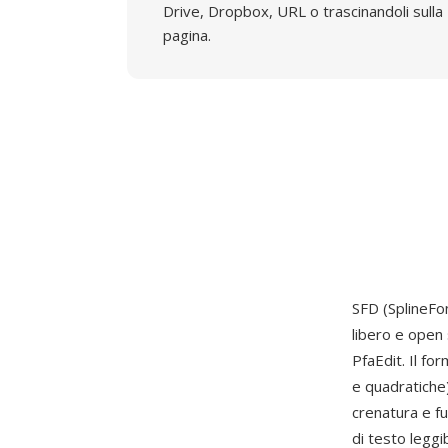
Drive, Dropbox, URL o trascinandoli sulla
pagina.
SFD (SplineFon
libero e open
PfaEdit. Il f
e quadratiche)
crenatura e f
di testo leggi