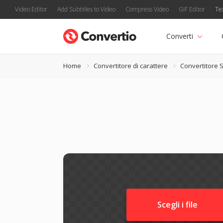
Video Editor
Add Subtitles to Video
Compress Video
GIF Editor
Te
Converti
Home
Convertitore di carattere
Convertitore 
Scegli i file