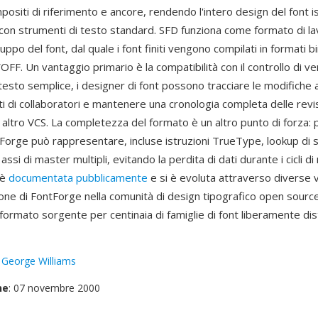
ositi di riferimento e ancore, rendendo l'intero design del font i
 con strumenti di testo standard. SFD funziona come formato di la
luppo del font, dal quale i font finiti vengono compilati in formati 
FF. Un vantaggio primario è la compatibilità con il controllo di v
esto semplice, i designer di font possono tracciare le modifiche ai s
ti di collaboratori e mantenere una cronologia completa delle revi
i altro VCS. La completezza del formato è un altro punto di forza:
Forge può rappresentare, incluse istruzioni TrueType, lookup di 
ssi di master multipli, evitando la perdita di dati durante i cicli di
 è
documentata pubblicamente
e si è evoluta attraverso diverse v
one di FontForge nella comunità di design tipografico open source
ormato sorgente per centinaia di famiglie di font liberamente dist
:
George Williams
ne
: 07 novembre 2000