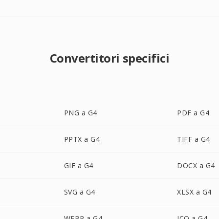
Convertitori specifici
PNG a G4
PDF a G4
PPTX a G4
TIFF a G4
GIF a G4
DOCX a G4
SVG a G4
XLSX a G4
WEBP a G4
ICO a G4