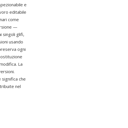
spezionabile e
voro editabile
binari come
ersione —
ingoli glifi,
sioni usando
 preserva ogni
sostituzione
 modifica. La
ersioni.
 significa che
ribuite nel