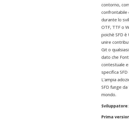
contorno, comp
confrontabile
durante lo svi
OTF, TTF o WO
poichè SFD è t
unire contribu
Git o qualsias
dato che Font
contestuale e a
specifica SFD
L'ampia adozi
SFD funge da f
mondo.
Sviluppatore
Prima versio