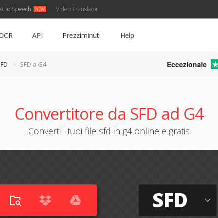
xt to Speech
Video Translator
OCR
API
Prezziminuti
Help
Eccezionale
SFD
SFD a G4
Convertitore da SFD ad G4
Converti i tuoi file sfd in g4 online e gratis
SFD