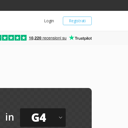
Login
Registrati
10,220
recensioni su
G4
in