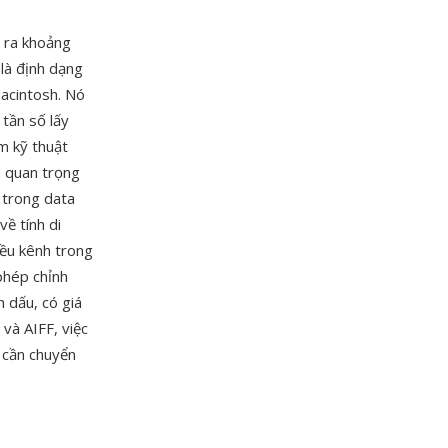
 ra khoảng
là định dạng
Macintosh. Nó
 tần số lấy
m kỹ thuật
u quan trọng
 trong data
về tính di
iều kênh trong
phép chỉnh
 dấu, có giá
và AIFF, việc
 cần chuyển