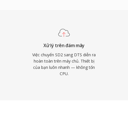
mạnh chính bao gồm khả
receiver AV, máy chơi
khả năng che lỗi mạnh mẽ
uồng. Với bất kỳ ai làm
g tiện vật lý hoặc phát
ường đã được chứng
Xử lý trên đám mây
Việc chuyển SD2 sang DTS diễn ra
hoàn toàn trên máy chủ. Thiết bị
của bạn luôn nhanh — không tốn
CPU.