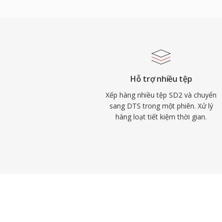
for-bit lên đến 24-bit/192 kHz. Các thế 
năng tương thích phần cứng rộng rãi trên 
game và hệ thống giải trí ô tô, cùng với 
che giấu các trục trặc nhỏ trên đĩa hoặc l
việc với nội dung âm thanh vòm cho phươn
trực tuyến cao cấp, DTS cung cấp con đ
Hỗ trợ nhiều tệp
minh từ phòng thu đến phòng khách.
Xếp hàng nhiều tệp SD2 và chuyển
sang DTS trong một phiên. Xử lý
hàng loạt tiết kiệm thời gian.