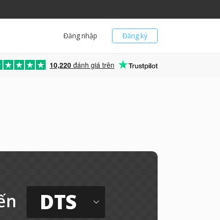
Đăng nhập
Đăng ký
10,220
đánh giá trên
DTS
ến