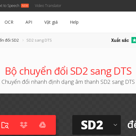
xt to Speech
Video Translator
OCR
API
Vật giá
Help
Xuất sắc
ển đổi SD2
SD2 sang DTS
Bộ chuyển đổi SD2 sang DTS
Chuyển đổi nhanh định dạng âm thanh SD2 sang DTS
SD2
đ