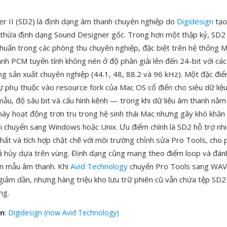
r II (SD2) là định dạng âm thanh chuyên nghiệp do
Digidesign
tạo
thừa định dạng Sound Designer gốc. Trong hơn một thập kỷ, SD2 
 chuẩn trong các phòng thu chuyên nghiệp, đặc biệt trên hệ thống 
nh PCM tuyến tính không nén ở độ phân giải lên đến 24-bit với các
g sản xuất chuyên nghiệp (44.1, 48, 88.2 và 96 kHz). Một đặc điể
sự phụ thuộc vào resource fork của Mac OS cổ điển cho siêu dữ liệ
mẫu, độ sâu bit và cấu hình kênh — trong khi dữ liệu âm thanh nằm
 này hoạt động trơn tru trong hệ sinh thái Mac nhưng gây khó khăn 
di chuyển sang Windows hoặc Unix. Ưu điểm chính là SD2 hỗ trợ nh
hất và tích hợp chặt chẽ với môi trường chỉnh sửa Pro Tools, cho 
 hủy dựa trên vùng. Định dạng cũng mang theo điểm loop và đánh
iện mẫu âm thanh. Khi
Avid Technology
chuyển Pro Tools sang WAV 
iảm dần, nhưng hàng triệu kho lưu trữ phiên cũ vẫn chứa tệp SD2
ng.
ển
:
Digidesign (now Avid Technology)