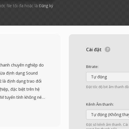
ước file tối đa hoặc là
Đăng ký
Cài đặt
 thanh chuyên nghiệp do
Bitrate:
hừa định dạng Sound
Tự động
 là định dạng trao đổi
Đặt tốc độ bit âm thanh đầ
iệp, đặc biệt trên hệ
CM tuyến tính không nén
Kênh Âm thanh:
 số lấy mẫu dùng trong
 96 kHz). Một đặc điểm
Tự động (Không tha
esource fork của Mac OS
Đặt số kênh âm thanh. Cài đ