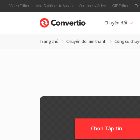
Video Editor
Add Subtitles to Video
Compress Video
GIF Editor
Te
Chuyển đổi
Trang chủ
Chuyển đổi âm thanh
Công cụ chuy
Chọn Tập tin