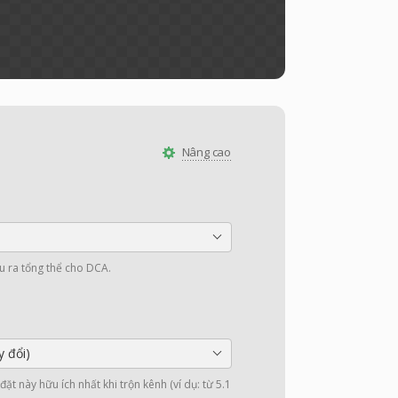
Nâng cao
u ra tổng thể cho DCA.
y đổi)
ặt này hữu ích nhất khi trộn kênh (ví dụ: từ 5.1