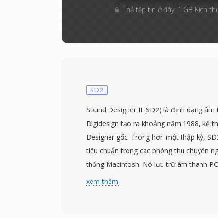
Thả tập tin ở đây. 1 GB Kích th
SD2
Sound Designer II (SD2) là định dạng âm
Digidesign tạo ra khoảng năm 1988, kế t
Designer gốc. Trong hơn một thập kỷ, SD2
tiêu chuẩn trong các phòng thu chuyên ngh
thống Macintosh. Nó lưu trữ âm thanh P
ở độ phân giải lên đến 24-bit với các tần
xem thêm
sản xuất chuyên nghiệp (44.1, 48, 88.2 và
kỹ thuật riêng biệt là sự phụ thuộc vào r