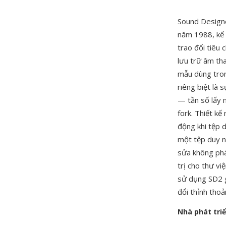
Sound Designe
năm 1988, kế 
trao đổi tiêu
lưu trữ âm tha
mẫu dùng tron
riêng biệt là 
— tần số lấy 
fork. Thiết kế
động khi tệp 
một tệp duy n
sửa không phá
trị cho thư v
sử dụng SD2 g
đổi thỉnh thoả
Nhà phát tri