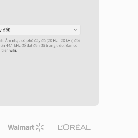
y đổi)
nh. Âm nhạc có phổ đầy đủ (20 Hz - 20 kHz) đòi
 hơn 44.1 kHz để đạt đến độ trong trẻo. Bạn có
n trên
wiki
.