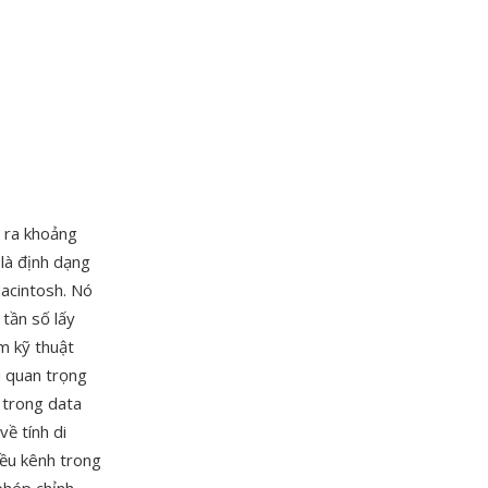
 ra khoảng
là định dạng
Macintosh. Nó
 tần số lấy
m kỹ thuật
u quan trọng
 trong data
về tính di
iều kênh trong