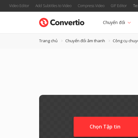
Video Editor
Add Subtitles to Video
Compress Video
GIF Editor
Te
Chuyển đổi
Trang chủ
Chuyển đổi âm thanh
Công cụ chuy
Chọn Tập tin