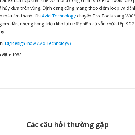
hất và tích hợp chặt chẽ với môi trường chỉnh sửa Pro Tools, cho 
 hủy dựa trên vùng. Định dạng cũng mang theo điểm loop và đánh
iện mẫu âm thanh. Khi
Avid Technology
chuyển Pro Tools sang WAV 
iảm dần, nhưng hàng triệu kho lưu trữ phiên cũ vẫn chứa tệp SD2
ng.
ển
:
Digidesign (now Avid Technology)
n đầu
: 1988
Các câu hỏi thường gặp