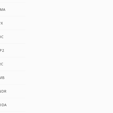
WMA
PX
OC
P2
RC
AMB
SNDR
CDDA