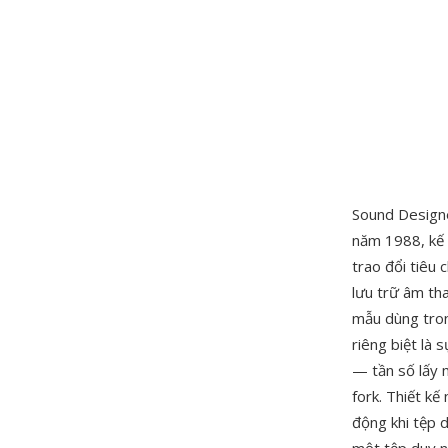
Sound Designe
năm 1988, kế 
trao đổi tiêu
lưu trữ âm tha
mẫu dùng tron
riêng biệt là 
— tần số lấy 
fork. Thiết kế
động khi tệp 