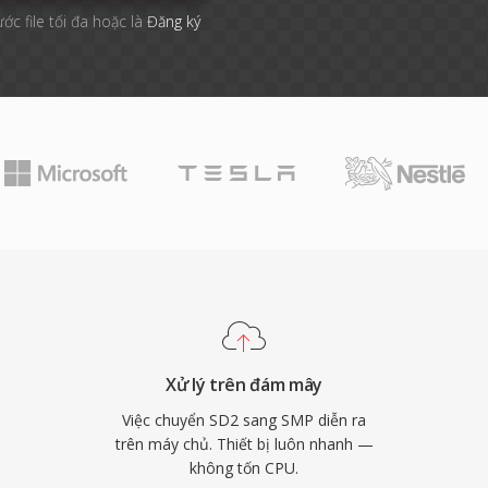
ước file tối đa hoặc là
Đăng ký
Xử lý trên đám mây
Việc chuyển SD2 sang SMP diễn ra
trên máy chủ. Thiết bị luôn nhanh —
không tốn CPU.