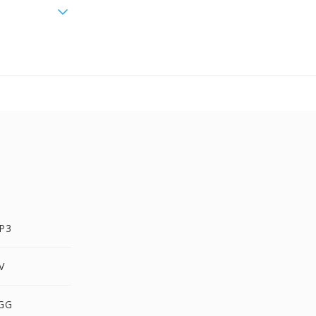
P3
V
OGG