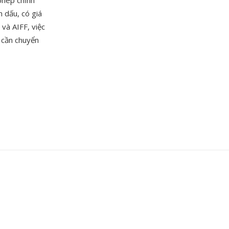
phép chỉnh
 dấu, có giá
và AIFF, việc
 cần chuyển