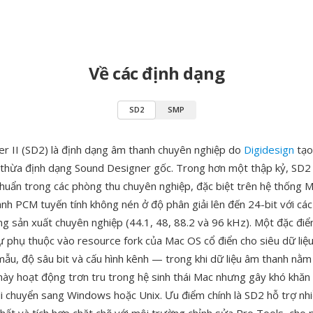
Về các định dạng
SD2
SMP
r II (SD2) là định dạng âm thanh chuyên nghiệp do
Digidesign
tạo
thừa định dạng Sound Designer gốc. Trong hơn một thập kỷ, SD2 
 chuẩn trong các phòng thu chuyên nghiệp, đặc biệt trên hệ thống 
nh PCM tuyến tính không nén ở độ phân giải lên đến 24-bit với các
g sản xuất chuyên nghiệp (44.1, 48, 88.2 và 96 kHz). Một đặc điể
sự phụ thuộc vào resource fork của Mac OS cổ điển cho siêu dữ liệ
mẫu, độ sâu bit và cấu hình kênh — trong khi dữ liệu âm thanh nằm
 này hoạt động trơn tru trong hệ sinh thái Mac nhưng gây khó khăn 
di chuyển sang Windows hoặc Unix. Ưu điểm chính là SD2 hỗ trợ nh