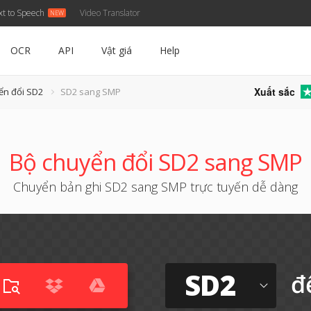
xt to Speech
Video Translator
OCR
API
Vật giá
Help
Xuất sắc
ển đổi SD2
SD2 sang SMP
Bộ chuyển đổi SD2 sang SMP
Chuyển bản ghi SD2 sang SMP trực tuyến dễ dàng
SD2
đ