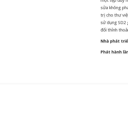
một tệp duy n
sửa không phá
trị cho thư v
sử dụng SD2 g
đổi thỉnh thoả
Nhà phát tri
Phát hành lầ