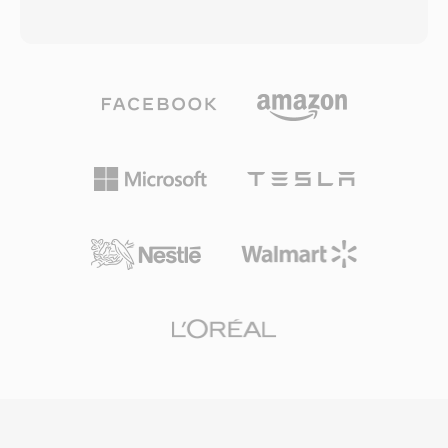
môi trường chỉnh sửa Pro Tools, cho phép
thường bọc luồng bit AAC-LC (Advanced Audio
chỉnh sửa không phá hủy dựa trên vùng. Định
Coding, Low Complexity), dù payload Apple
dạng cũng mang theo điểm loop và đánh dấu,
Lossless (ALAC) cũng sử dụng cùng phần mở
có giá trị cho thư viện mẫu âm thanh. Khi Avid
rộng. Các tệp M4A mã hóa AAC mang lại chất
Technology chuyển Pro Tools sang WAV và
lượng âm thanh tốt hơn MP3 ở cùng bitrate,
AIFF, việc sử dụng SD2 giảm dần, nhưng hàng
nhờ cải thiện sao chép dải phổ, định hình nhiễu
triệu kho lưu trữ phiên cũ vẫn chứa tệp SD2
theo thời gian và mô hình tâm lý âm học tinh
cần chuyển đổi thỉnh thoảng.
chỉnh. Hỗ trợ tốc độ lấy mẫu lên đến 96 kHz và
độ sâu bit lên đến 24-bit. Tích hợp hệ sinh thái
Apple hoàn toàn liền mạch — iTunes, Apple
Music, iPhone, iPad và macOS đều xử lý M4A
nguyên bản — trong khi hỗ trợ bên thứ ba bao
gồm VLC, foobar2000, Android và hầu hết hệ
thống giải trí ô tô. Ba lợi ích thiết thực định
nghĩa định dạng: hiệu suất mã hóa vượt trội so
với các codec lossy cũ, siêu dữ liệu phong phú