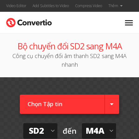
Video Editor
Add Subtitles to Video
Compress Video
Thêm
Bộ chuyển đổi SD2 sang M4A
Công cụ chuyển đổi âm thanh SD2 sang M4A
nhanh
Chọn Tập tin
SD2
M4A
đến