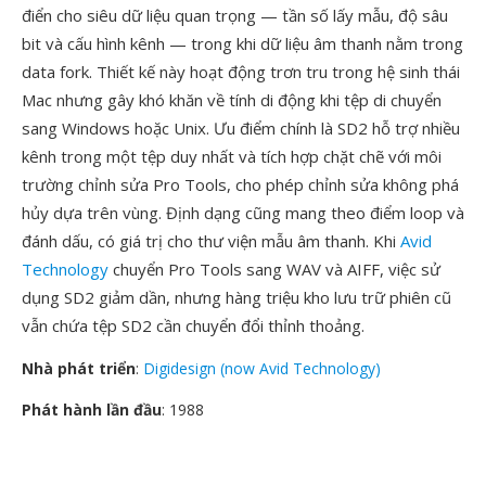
điển cho siêu dữ liệu quan trọng — tần số lấy mẫu, độ sâu
bit và cấu hình kênh — trong khi dữ liệu âm thanh nằm trong
data fork. Thiết kế này hoạt động trơn tru trong hệ sinh thái
Mac nhưng gây khó khăn về tính di động khi tệp di chuyển
sang Windows hoặc Unix. Ưu điểm chính là SD2 hỗ trợ nhiều
kênh trong một tệp duy nhất và tích hợp chặt chẽ với môi
trường chỉnh sửa Pro Tools, cho phép chỉnh sửa không phá
hủy dựa trên vùng. Định dạng cũng mang theo điểm loop và
đánh dấu, có giá trị cho thư viện mẫu âm thanh. Khi
Avid
Technology
chuyển Pro Tools sang WAV và AIFF, việc sử
dụng SD2 giảm dần, nhưng hàng triệu kho lưu trữ phiên cũ
vẫn chứa tệp SD2 cần chuyển đổi thỉnh thoảng.
Nhà phát triển
:
Digidesign (now Avid Technology)
Phát hành lần đầu
: 1988