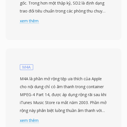
gốc. Trong hơn một thập kỷ, SD2 là định dạng
trao đổi tiêu chuẩn trong các phòng thu chuyên
nghiệp, đặc biệt trên hệ thống Macintosh. Nó
xem thêm
lưu trữ âm thanh PCM tuyến tính không nén ở
độ phân giải lên đến 24-bit với các tần số lấy
mẫu dùng trong sản xuất chuyên nghiệp (44.1,
48, 88.2 và 96 kHz). Một đặc điểm kỹ thuật
riêng biệt là sự phụ thuộc vào resource fork
của Mac OS cổ điển cho siêu dữ liệu quan
M4A
trọng — tần số lấy mẫu, độ sâu bit và cấu hình
M4A là phần mở rộng tệp ưa thích của Apple
kênh — trong khi dữ liệu âm thanh nằm trong
cho nội dung chỉ có âm thanh trong container
data fork. Thiết kế này hoạt động trơn tru trong
MPEG-4 Part 14, được áp dụng rộng rãi sau khi
hệ sinh thái Mac nhưng gây khó khăn về tính di
iTunes Music Store ra mắt năm 2003. Phần mở
động khi tệp di chuyển sang Windows hoặc
rộng này phân biệt luồng thuần âm thanh với
Unix. Ưu điểm chính là SD2 hỗ trợ nhiều kênh
tệp MP4 có video, báo hiệu cho trình phát rằng
xem thêm
trong một tệp duy nhất và tích hợp chặt chẽ với
không có track video. Bên trong, tệp M4A