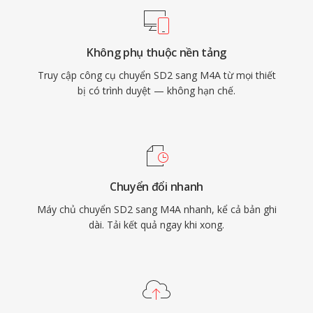
qua cấu trúc atom MP4 (ảnh bìa, chương, lời
bài hát), và tính linh hoạt kép phục vụ cả quy
Không phụ thuộc nền tảng
trình lossy lẫn lossless.
Truy cập công cụ chuyển SD2 sang M4A từ mọi thiết
bị có trình duyệt — không hạn chế.
Chuyển đổi nhanh
Máy chủ chuyển SD2 sang M4A nhanh, kể cả bản ghi
dài. Tải kết quả ngay khi xong.