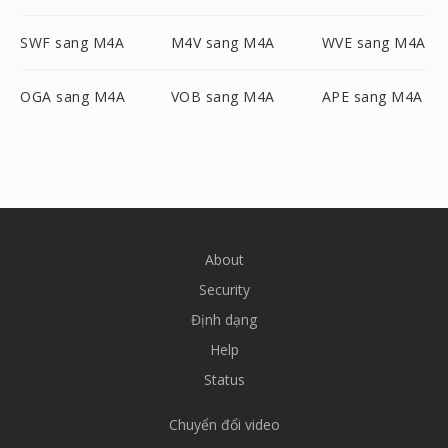
SWF sang M4A
M4V sang M4A
WVE sang M4A
OGA sang M4A
VOB sang M4A
APE sang M4A
About
Security
Định dạng
Help
Status
Chuyển đổi video