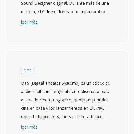
Sound Designer original. Durante más de una
decada, SD2 fue el formato de intercambio
estándar en estudios de grabación
leer más
profesionales, especialmente aquellos con
sistemas Macintosh. Almacena audio PCM
lineal sin comprimir con hasta 24 bits de
resolución a frecuencias de muestreo utilizadas
en producción profesional (44.1, 48, 88.2 y 96
kHz). Una caracteristica técnica distintiva es su
DTS
dependencia del resource fork clásico de Mac
DTS (Digital Theater Systems) es un códec de
OS para metadatos criticos — frecuencia de
audio multicanal originalmente diseñado para
muestreo, profundidad de bits y configuración
el sonido cinematografico, ahora un pilar del
de canales — mientras qué los datos de audio
cine en casa y los lanzamientos en Blu-ray.
residen en el data fork. Esté diseño funcionaba
Concebido por DTS, Inc. y presentado por
elegantemente dentro del ecosistema Mac
primera vez en cines junto con la película
leer más
pero creaba desafios de portabilidad cuando
Jurassic Park de 1993, la tecnología ofrece