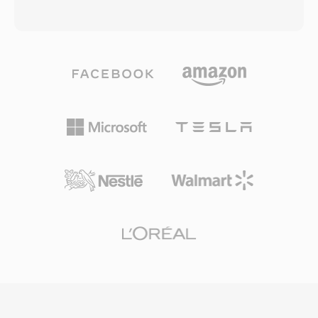
los archivos se movian a Windows o Unix. Una
hasta 5.1 canales discretos de sonido
ventaja clave de SD2 era su soporte para
envolvente a tasas de bits qué típicamente
múltiples canales en un solo archivo y la
oscilan entre 768 kbps y 1.5 Mbps. A diferencia
integración estrecha con el entorno de edición
de códecs competidores qué se apoyan en un
Pro Tools, permitiendo la edición no
modelado psicoacustico agresivo, DTS asigna
destructiva basada en regiones. El formato
un mayor presupuesto de datos a cada canal,
también incluia puntos de bucle y marcadores,
preservando detalles espaciales más finos y
haciéndolo valioso para bibliotecas de
dinamicas de bajo nivel. El formato codifica
muestras. A medida qué Avid Technology
audio mediante ADPCM de subbanda
migro Pro Tools hacia WAV y AIFF, el uso de
combinada con cuantificacion vectorial,
SD2 disminuyo, pero millones de archivos de
produciendo un campo sonoro
sesiones heredados aún contienen archivos
perceptivamente rico. Su variante extendida,
SD2 qué ocasionalmente necesitan conversión.
DTS-HD Máster Audio, agrega una capa de
extensión sin pérdida para precisión bit a bit
hasta 24 bits/192 kHz. Entre sus fortalezas
destacan la amplía adopción en receptores AV,