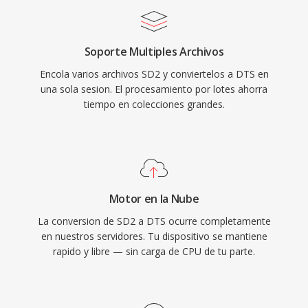
consolas de videojuegos y sistemas de
infoentretenimiento automotriz, junto con una
Soporte Multiples Archivos
ocultacion de errores robusta qué enmascara
Encola varios archivos SD2 y conviertelos a DTS en
fallas menores en discos o transmisiones. Para
una sola sesion. El procesamiento por lotes ahorra
quienes trabajan con contenido de sonido
tiempo en colecciones grandes.
envolvente destinado a medios fisicos o
streaming de alta gama, DTS ofrece un camino
probado desde la mezcla de estudio hasta la
sala de estar.
Motor en la Nube
La conversion de SD2 a DTS ocurre completamente
en nuestros servidores. Tu dispositivo se mantiene
rapido y libre — sin carga de CPU de tu parte.