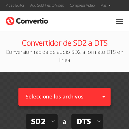
Video Editor
Add Subtitles to Video
Compress Video
Más
Convertidor de SD2 a DTS
Conversion rapida de audio SD2 a formato DTS en
linea
Seleccione los archivos
SD2
DTS
a