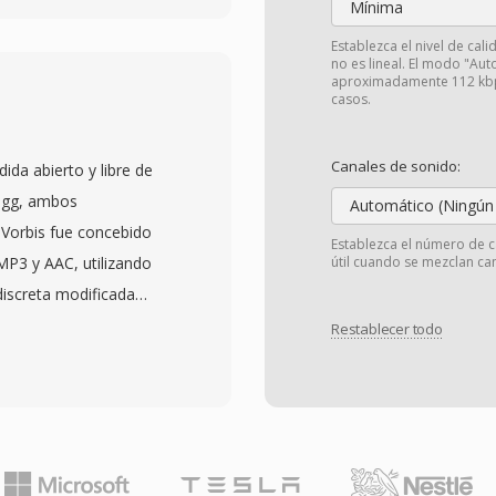
Mínima
esource fork clásico de
Establezca el nivel de cal
encia de muestreo,
no es lineal. El modo "Aut
aproximadamente 112 kbps
anales — mientras qué
casos.
k. Esté diseño funcionaba
c pero creaba desafios
Canales de sonido:
da abierto y libre de
ovian a Windows o Unix.
 Ogg, ambos
Automático (Ningún
para múltiples canales
 Vorbis fue concebido
Establezca el número de c
ha con el entorno de
MP3 y AAC, utilizando
útil cuando se mezclan can
 no destructiva basada
discreta modificada
untos de bucle y
ariable qué se adapta a
Restablecer todo
iotecas de muestras. A
s pruebas de escucha
ools hacia WAV y AIFF,
qué Vorbis ofrece una
e archivos de sesiones
r a MP3, especialmente
ué ocasionalmente
oporta frecuencias de
5 canales, abarcando