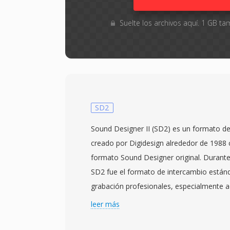
Suelte los archivos aquí. 1 GB 
SD2
Sound Designer II (SD2) es un formato de
creado por Digidesign alrededor de 1988
formato Sound Designer original. Durant
SD2 fue el formato de intercambio estánd
grabación profesionales, especialmente a
Macintosh. Almacena audio PCM lineal si
leer más
24 bits de resolución a frecuencias de mu
producción profesional (44.1, 48, 88.2 y 9