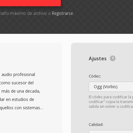
tamaño máximo de archivo o
Registrarse
Ajustes
 audio profesional
Códec:
 como sucesor del
Ogg (Vorbis)
e más de una decada,
El códec para codificar la 
ar en estudios de
codificar" copia la transm
salida sin volver a codifica
quellos con sistemas
n comprimir con hasta
estreo utilizadas en
Calidad:
6 kHz). Una caracteristica