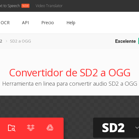
xt to Speech
Video Translator
OCR
API
Precio
Help
Excelente
D2
SD2 a OGG
Convertidor de SD2 a OGG
Herramienta en linea para convertir audio SD2 a OGG
SD2