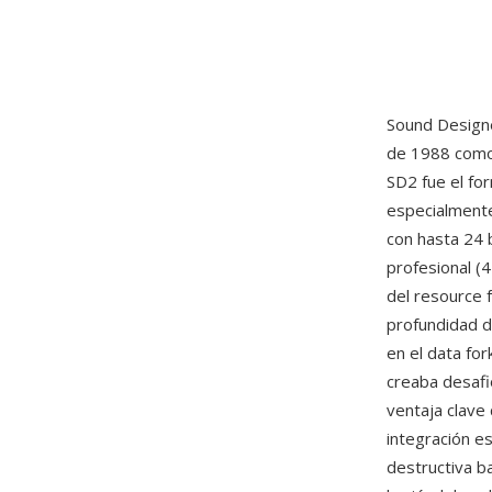
Sound Designe
de 1988 como 
SD2 fue el fo
especialmente
con hasta 24 
profesional (4
del resource 
profundidad d
en el data fo
creaba desafi
ventaja clave 
integración e
destructiva b