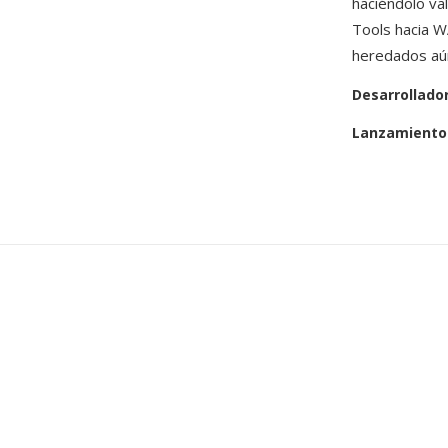
haciéndolo va
Tools hacia W
heredados aún
Desarrollado
Lanzamiento 