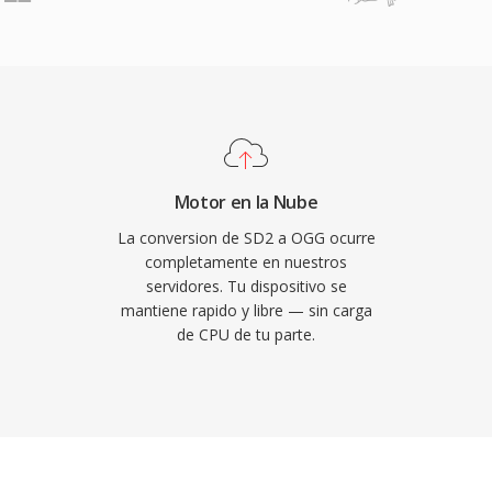
es. Una ventaja
e licencia — los
aformas de streaming y
mentar Vorbis sin
apoyo en Vorbis durante
ng precisamente por
 degradación de calidad
Motor en la Nube
egante qué muchos
La conversion de SD2 a OGG ocurre
endo popular en
completamente en nuestros
servidores. Tu dispositivo se
limitado y miles de
mantiene rapido y libre — sin carga
VLC, Firefox, Chrome y
de CPU de tu parte.
a de Vorbis.