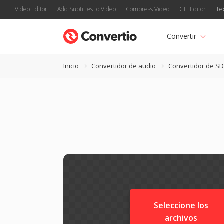
Video Editor
Add Subtitles to Video
Compress Video
GIF Editor
Te
Convertir
Inicio
Convertidor de audio
Convertidor de S
Seleccione los
archivos