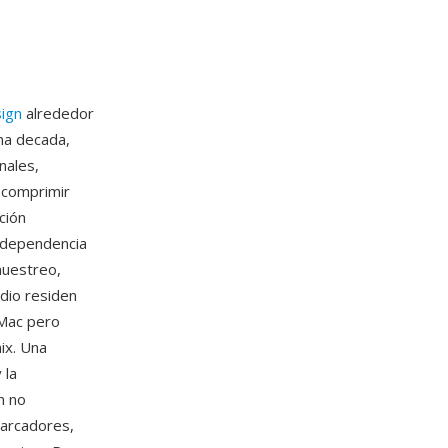
sign
alrededor
na decada,
nales,
 comprimir
ción
u dependencia
muestreo,
dio residen
 Mac pero
ix. Una
 la
n no
marcadores,