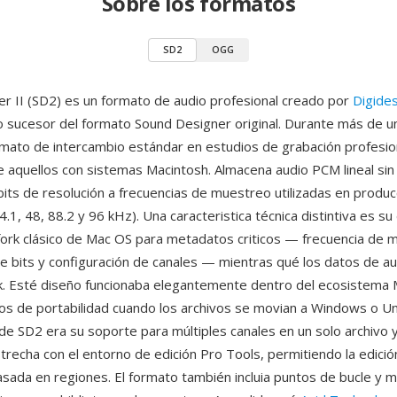
Sobre los formatos
SD2
OGG
r II (SD2) es un formato de audio profesional creado por
Digide
sucesor del formato Sound Designer original. Durante más de u
rmato de intercambio estándar en estudios de grabación profesio
 aquellos con sistemas Macintosh. Almacena audio PCM lineal sin
bits de resolución a frecuencias de muestreo utilizadas en produc
4.1, 48, 88.2 y 96 kHz). Una caracteristica técnica distintiva es s
fork clásico de Mac OS para metadatos criticos — frecuencia de 
e bits y configuración de canales — mientras qué los datos de au
rk. Esté diseño funcionaba elegantemente dentro del ecosistema
os de portabilidad cuando los archivos se movian a Windows o Un
de SD2 era su soporte para múltiples canales en un solo archivo y
strecha con el entorno de edición Pro Tools, permitiendo la edició
asada en regiones. El formato también incluia puntos de bucle y 