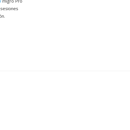
y
migro Pro
 sesiones
ón.