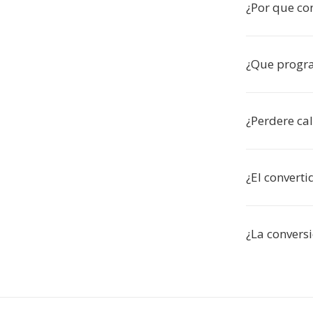
¿Por que co
¿Que progr
¿Perdere ca
¿El converti
¿La convers