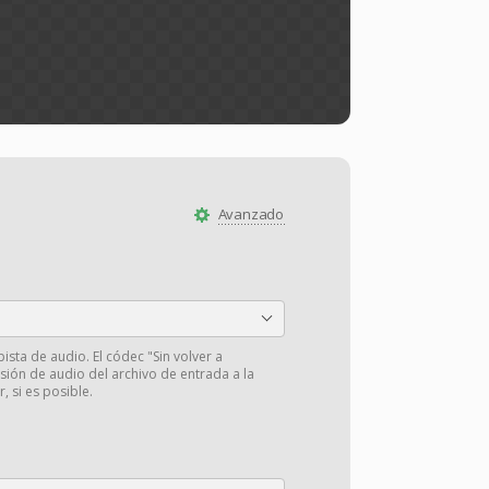
Avanzado
pista de audio. El códec "Sin volver a
isión de audio del archivo de entrada a la
r, si es posible.