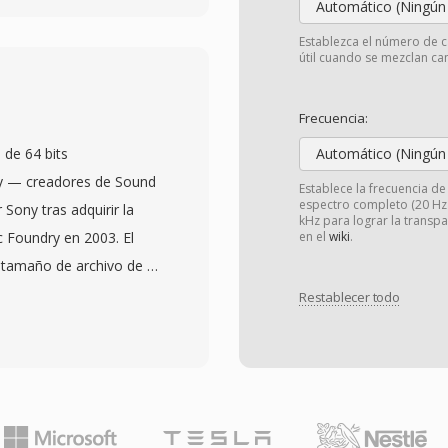
Automático (Ningún
esource fork clásico de
Establezca el número de c
encia de muestreo,
útil cuando se mezclan can
anales — mientras qué
k. Esté diseño funcionaba
Frecuencia:
c pero creaba desafios
de 64 bits
Automático (Ningún
ovian a Windows o Unix.
ry — creadores de Sound
Establece la frecuencia d
para múltiples canales
espectro completo (20 Hz -
ony tras adquirir la
kHz para lograr la transp
ha con el entorno de
c Foundry en 2003. El
en el
wiki
.
 no destructiva basada
 tamaño de archivo de 4
untos de bucle y
AV de 32 bits de
Restablecer todo
iotecas de muestras. A
roblematica durante
ools hacia WAV y AIFF,
ulticanal o producciones
e archivos de sesiones
ra esto extendiendo los
ué ocasionalmente
e tamaño a 64 bits,
ro caracteres. Esté