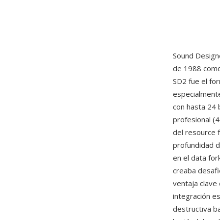
Sound Designe
de 1988 como 
SD2 fue el fo
especialmente
con hasta 24 
profesional (4
del resource 
profundidad d
en el data fo
creaba desafi
ventaja clave 
integración e
destructiva b