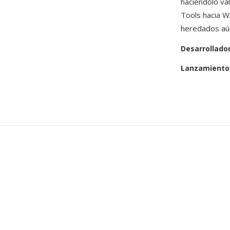
haciéndolo va
Tools hacia W
heredados aún
Desarrollado
Lanzamiento 