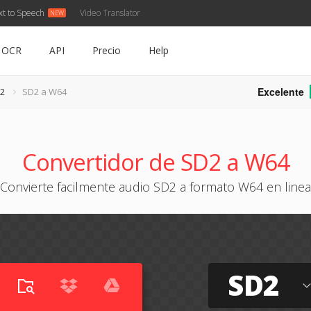
xt to Speech
Video Translator
OCR
API
Precio
Help
Excelente
D2
SD2 a W64
Convertidor de SD2 a W64
Convierte facilmente audio SD2 a formato W64 en linea
SD2