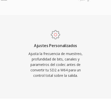
ivos alcancen tamaños
amente cualquier
El formato soporta
e bits y configuraciones
decuado para la
ción de conciertos en
 Sound Forge, Audacity y
Ajustes Personalizados
al profesionales
Ajusta la frecuencia de muestreo,
 importación y
profundidad de bits, canales y
parametros del codec antes de
os y productores qué
convertir tu SD2 a W64 para un
rga duración y alta
control total sobre la salida.
icidad de WAV sin la