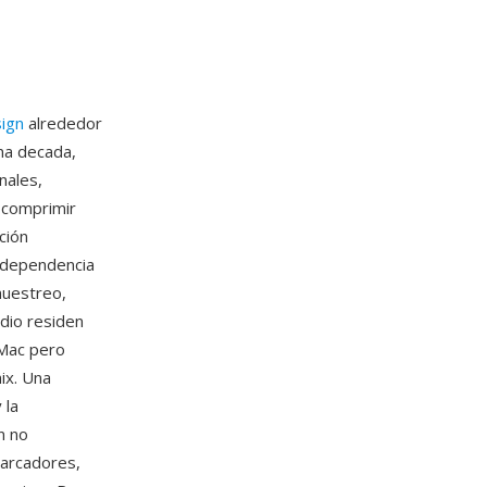
sign
alrededor
na decada,
nales,
 comprimir
ción
u dependencia
muestreo,
dio residen
 Mac pero
ix. Una
 la
n no
marcadores,