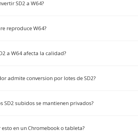
nvertir SD2 a W64?
are reproduce W64?
D2 a W64 afecta la calidad?
dor admite conversion por lotes de SD2?
os SD2 subidos se mantienen privados?
 esto en un Chromebook o tableta?