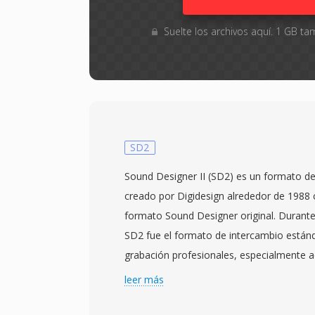
Suelte los archivos aquí. 1 GB 
SD2
Sound Designer II (SD2) es un formato de
creado por Digidesign alrededor de 1988
formato Sound Designer original. Durant
SD2 fue el formato de intercambio estánd
grabación profesionales, especialmente a
Macintosh. Almacena audio PCM lineal si
leer más
24 bits de resolución a frecuencias de mu
producción profesional (44.1, 48, 88.2 y 9