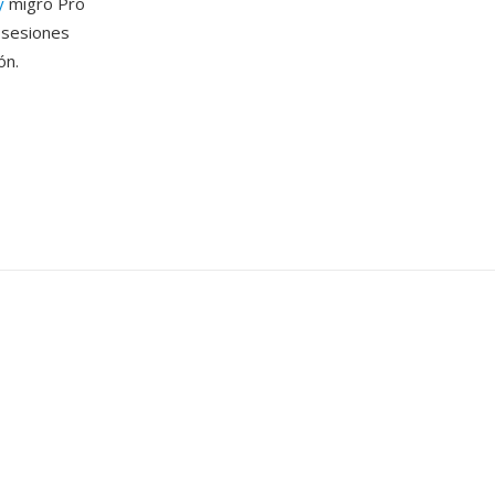
y
migro Pro
 sesiones
ón.