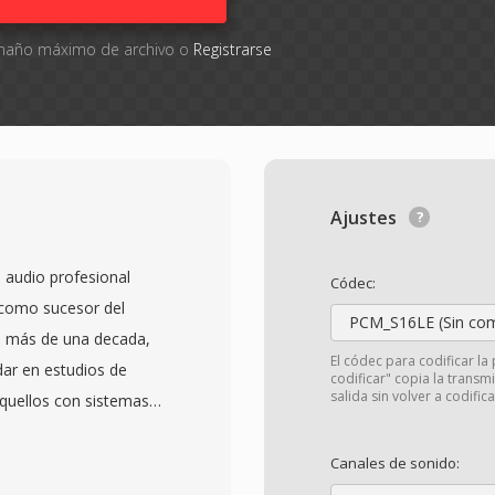
tamaño máximo de archivo o
Registrarse
Ajustes
 audio profesional
Códec:
 como sucesor del
PCM_S16LE (Sin com
e más de una decada,
El códec para codificar la 
ar en estudios de
codificar" copia la transm
salida sin volver a codifica
quellos con sistemas
n comprimir con hasta
estreo utilizadas en
Canales de sonido:
6 kHz). Una caracteristica