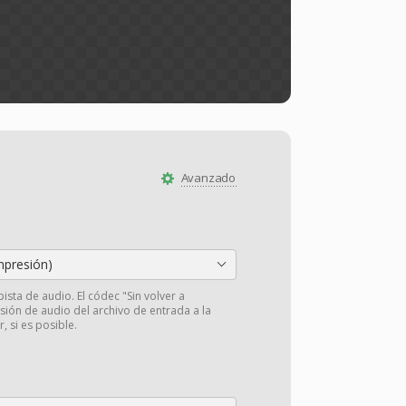
Avanzado
presión)
pista de audio. El códec "Sin volver a
isión de audio del archivo de entrada a la
r, si es posible.