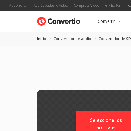
Video Editor
Add Subtitles to Video
Compress Video
GIF Editor
Te
Convertir
Inicio
Convertidor de audio
Convertidor de S
Seleccione los
archivos