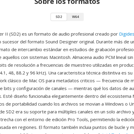
Sobre los formatos
SD2
W64
r II (SD2) es un formato de audio profesional creado por
Digide
sucesor del formato Sound Designer original. Durante más de u
rmato de intercambio estándar en estudios de grabación profesio
 aquellos con sistemas Macintosh. Almacena audio PCM lineal sin
bits de resolución a frecuencias de muestreo utilizadas en produc
4.1, 48, 88.2 y 96 kHz). Una caracteristica técnica distintiva es s
fork clásico de Mac OS para metadatos criticos — frecuencia de 
e bits y configuración de canales — mientras qué los datos de au
rk. Esté diseño funcionaba elegantemente dentro del ecosistema
os de portabilidad cuando los archivos se movian a Windows o Un
de SD2 era su soporte para múltiples canales en un solo archivo y
strecha con el entorno de edición Pro Tools, permitiendo la edició
asada en regiones. El formato también incluia puntos de bucle y 