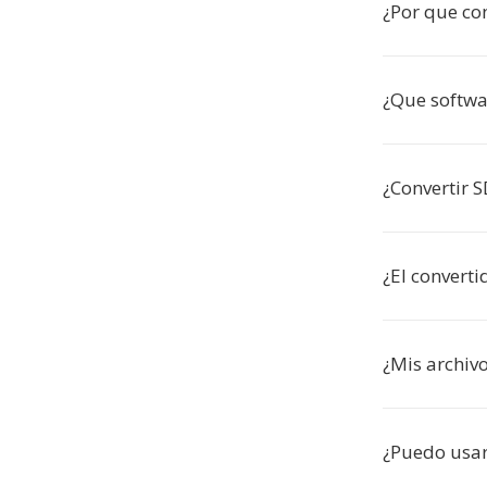
¿Por que co
¿Que softw
¿Convertir S
¿El converti
¿Mis archiv
¿Puedo usar