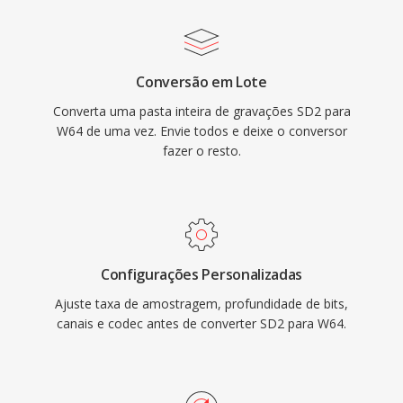
trilhas sonoras de filmes, gravação de
concertos ao vivo é aquisicao de dados
científicos. O Sound Forge, o Audacity é outras
Conversão em Lote
estações de trabalho de áudio digital
Converta uma pasta inteira de gravações SD2 para
profissional fornecem suporte nativo ao W64
W64 de uma vez. Envie todos e deixe o conversor
para importação é exportação perfeitas. Para
fazer o resto.
engenheiros é produtores que trabalham
rotineiramente com material de longa duração
é alta fidelidade, o W64 oferece a
confiabilidade é simplicidade do WAV sem a
frustrante restrição de tamanho.
Configurações Personalizadas
Ajuste taxa de amostragem, profundidade de bits,
canais e codec antes de converter SD2 para W64.