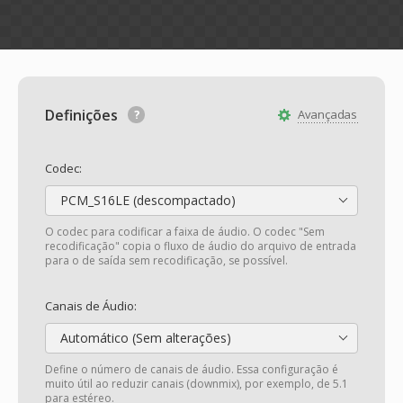
Definições
Avançadas
Codec:
PCM_S16LE (descompactado)
O codec para codificar a faixa de áudio. O codec "Sem
recodificação" copia o fluxo de áudio do arquivo de entrada
para o de saída sem recodificação, se possível.
Canais de Áudio:
Automático (Sem alterações)
Define o número de canais de áudio. Essa configuração é
muito útil ao reduzir canais (downmix), por exemplo, de 5.1
para estéreo.