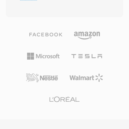
diretamente o teto de tamanho de arquivo de
os arquivos eram movidos para Windows ou
4 GB imposto pela especificação RIFF/WAV de
Unix. Uma vantagem chave era o suporte do
32 bits da Microsoft, uma limitação que se
SD2 a múltiplos canais em um único arquivo é
torna problematica durante sessões de
a integração estreita com o ambiente de
gravação longas, capturas multicanal ou
edição Pro Tools, permitindo edição não
producoes com altas taxas de amostragem. O
destrutiva baseada em regioes. O formato
W64 alcança isso estendendo identificadores
também carregava pontos de loop é
de bloco é campos de tamanho para 64 bits,
marcadores, tornando-o valioso para
usando GUIDs em vez de codigos de quatro
bibliotecas de samples. Conforme a Avid
caracteres. Essa mudança estrutural permite
Technology migrou o Pro Tools para WAV e
que os arquivos atinjam tamanhos medidos
AIFF, o uso do SD2 declinou, mas milhões de
em exabytes, removendo efetivamente
arquivos de sessões legadas ainda contém
qualquer restrição prática de armazenamento.
arquivos SD2 que precisam de conversão
O formato suporta taxas de amostragem,
ocasional.
profundidades de bits é configurações de
canais arbitrarias, tornando-o adequado para