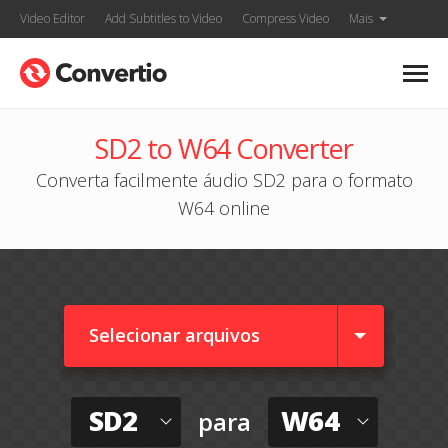
Video Editor
Add Subtitles to Video
Compress Video
Mais
SD2 to W64 Converter
Converta facilmente áudio SD2 para o formato
W64 online
Selecionar arquivos
SD2
W64
para