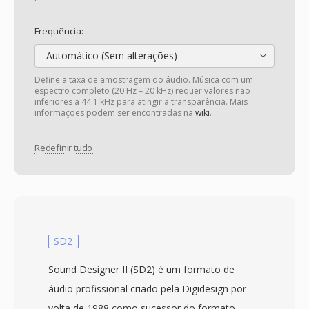
Frequência:
Automático (Sem alterações)
Define a taxa de amostragem do áudio. Música com um
espectro completo (20 Hz – 20 kHz) requer valores não
inferiores a 44.1 kHz para atingir a transparência. Mais
informações podem ser encontradas na
wiki
.
Redefinir tudo
SD2
Sound Designer II (SD2) é um formato de
áudio profissional criado pela Digidesign por
volta de 1988 como sucessor do formato