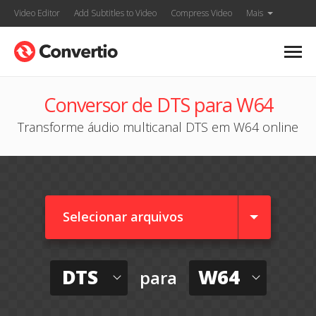
Video Editor
Add Subtitles to Video
Compress Video
Mais
Conversor de DTS para W64
Transforme áudio multicanal DTS em W64 online
Selecionar arquivos
DTS
W64
para