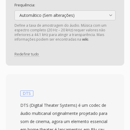
Frequência:
Automático (Sem alterações)
Define a taxa de amostragem do áudio. Música com um
espectro completo (20 Hz – 20 kHz) requer valores não
inferiores a 44.1 kHz para atingir a transparência. Mais
informações podem ser encontradas na
wiki
.
Redefinir tudo
DTS
DTS (Digital Theater Systems) é um codec de
áudio multicanal originalmente projetado para
som de cinema, agora um elemento essencial
em home theater é lancamentos em Blu-ray.