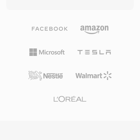
4 GB imposto pela especificação RIFF/WAV de
precisão bit a bit em até 24 bits/192 kHz. Os
32 bits da Microsoft, uma limitação que se
pontos fortes incluem ampla adoção em
torna problematica durante sessões de
hardware como receivers AV, consoles de
gravação longas, capturas multicanal ou
jogos é sistemas de infoentretenimento
producoes com altas taxas de amostragem. O
automotivo, além de ocultacao robusta de
W64 alcança isso estendendo identificadores
erros que mascara pequenas falhas de disco
de bloco é campos de tamanho para 64 bits,
ou streaming. Para quem trabalha com
usando GUIDs em vez de codigos de quatro
conteúdo de som surround destinado a mídia
caracteres. Essa mudança estrutural permite
fisica ou streaming de alta qualidade, o DTS
que os arquivos atinjam tamanhos medidos
oferece um caminho comprovado do estúdio a
em exabytes, removendo efetivamente
sala de estar.
qualquer restrição prática de armazenamento.
O formato suporta taxas de amostragem,
profundidades de bits é configurações de
canais arbitrarias, tornando-o adequado para
trilhas sonoras de filmes, gravação de