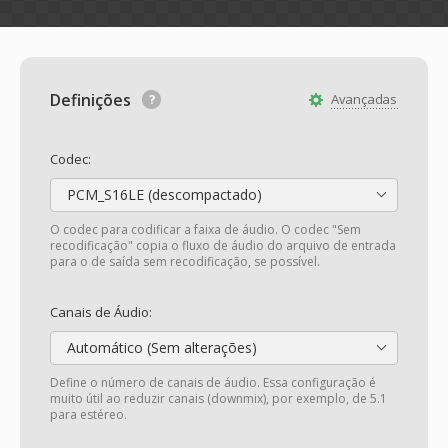
Definições
Avançadas
Codec:
PCM_S16LE (descompactado)
O codec para codificar a faixa de áudio. O codec "Sem
recodificação" copia o fluxo de áudio do arquivo de entrada
para o de saída sem recodificação, se possível.
Canais de Áudio:
Automático (Sem alterações)
Define o número de canais de áudio. Essa configuração é
muito útil ao reduzir canais (downmix), por exemplo, de 5.1
para estéreo.