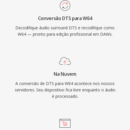
concertos ao vivo é aquisicao de dados
científicos. O Sound Forge, o Audacity é outras
Conversão DTS para W64
estações de trabalho de áudio digital
Decodifique áudio surround DTS e recodifique como
profissional fornecem suporte nativo ao W64
W64 — pronto para edição profissional em DAWs.
para importação é exportação perfeitas. Para
engenheiros é produtores que trabalham
rotineiramente com material de longa duração
é alta fidelidade, o W64 oferece a
confiabilidade é simplicidade do WAV sem a
Na Nuvem
frustrante restrição de tamanho.
A conversão de DTS para W64 acontece nos nossos
servidores. Seu dispositivo fica livre enquanto o áudio
é processado.