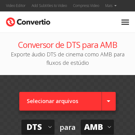
Video Editor
Add Subtitles to Video
Compress Video
Mais
Conversor de DTS para AMB
Exporte áudio DTS de cinema como AMB para
fluxos de estúdio
Selecionar arquivos
DTS
AMB
para