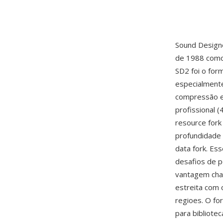
Sound Designe
de 1988 como 
SD2 foi o for
especialment
compressão e
profissional (
resource fork
profundidade 
data fork. Es
desafios de 
vantagem chav
estreita com 
regioes. O f
para bibliote