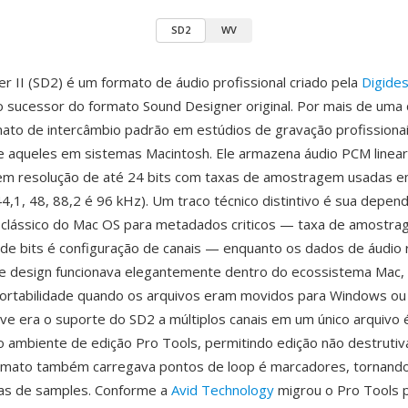
SD2
WV
r II (SD2) é um formato de áudio profissional criado pela
Digides
sucessor do formato Sound Designer original. Por mais de uma 
mato de intercâmbio padrão em estúdios de gravação profissionai
e aqueles em sistemas Macintosh. Ele armazena áudio PCM linea
m resolução de até 24 bits com taxas de amostragem usadas 
44,1, 48, 88,2 é 96 kHz). Um traco técnico distintivo é sua depen
 clássico do Mac OS para metadados criticos — taxa de amostra
de bits é configuração de canais — enquanto os dados de áudio
se design funcionava elegantemente dentro do ecossistema Mac,
portabilidade quando os arquivos eram movidos para Windows ou
e era o suporte do SD2 a múltiplos canais em um único arquivo é
o ambiente de edição Pro Tools, permitindo edição não destruti
ormato também carregava pontos de loop é marcadores, tornando
cas de samples. Conforme a
Avid Technology
migrou o Pro Tools 