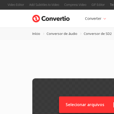
Video Editor
Add Subtitles to Video
Compress Video
GIF Editor
Te
Converter
Início
Conversor de áudio
Conversor de SD2
Selecionar arquivos