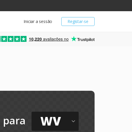
Iniciar a sessão
Registar-se
10,220
avaliações no
WV
para