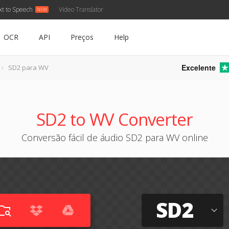
xt to Speech
Video Translator
OCR
API
Preços
Help
Excelente
SD2 para WV
SD2 to WV Converter
Conversão fácil de áudio SD2 para WV online
SD2