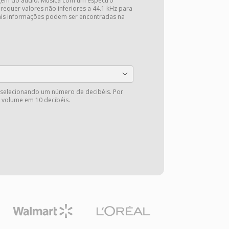
gem do áudio. Música com um espectro
 requer valores não inferiores a 44.1 kHz para
Mais informações podem ser encontradas na
 selecionando um número de decibéis. Por
 volume em 10 decibéis.