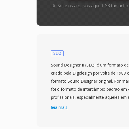
Solte os arquivos aqui. 1 GB tamanho
SD2
Sound Designer II (SD2) é um formato de 
criado pela Digidesign por volta de 1988
formato Sound Designer original. Por ma
foi o formato de intercâmbio padrão em 
profissionais, especialmente aqueles em 
armazena áudio PCM linear sem compres
leia mais
até 24 bits com taxas de amostragem u
profissional (44,1, 48, 88,2 é 96 kHz). Um 