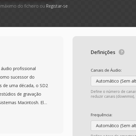
 máximo do ficheiro ou
Registar-se
Definições
áudio profissional
Canais de Áudio:
 como sucessor do
Automático (Sem al
is de uma década, o SD2
Define o número de canais
estúdios de gravação
reduzir canais (downmix),
sistemas Macintosh. Ele
são em resolução de
Frequência:
sadas em produção
Automático (Sem al
traco técnico distintivo é