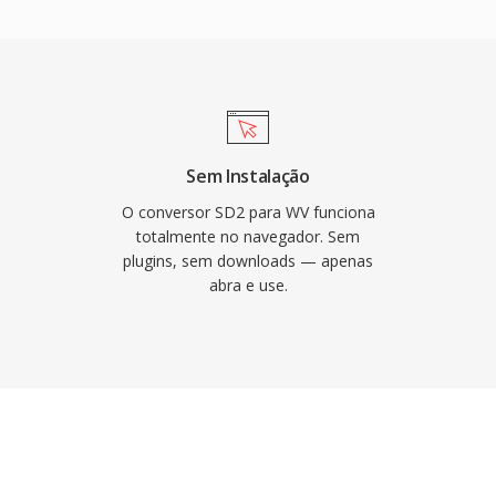
ançam 40 a 55% do
C é frequentemente
s. A codificação
era drasticamente o
iblioteca de código
 integrada ao
Sem Instalação
ras ferramentas. O
O conversor SD2 para WV funciona
s por meio de tags
totalmente no navegador. Sem
plugins, sem downloads — apenas
eplayGain, cobrindo às
abra e use.
ioteca de música mais