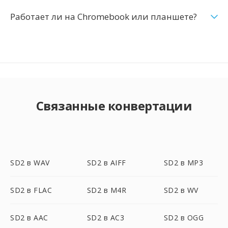
Работает ли на Chromebook или планшете?
Связанные конвертации
SD2 в WAV
SD2 в AIFF
SD2 в MP3
SD2 в FLAC
SD2 в M4R
SD2 в WV
SD2 в AAC
SD2 в AC3
SD2 в OGG