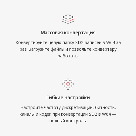
ограничения на объём хранения. Формат
поддерживает произвольные частоты
дискретизации, разрядности и конфигурации
каналов, что делает его пригодным для
Массовая конвертация
озвучивания фильмов, записи живых
Конвертируйте целую папку SD2-записей в W64 за
концертов и научного сбора данных. Sound
раз. Загрузите файлы и позвольте конвертеру
Forge, Audacity и другие профессиональные
работать.
цифровые звуковые рабочие станции
обеспечивают нативную поддержку
импорта и экспорта W64. Для инженеров и
продюсеров, регулярно работающих с
продолжительным высококачественным
Гибкие настройки
материалом, W64 предлагает надёжность и
Настройте частоту дискретизации, битность,
простоту WAV без досадного ограничения
каналы и кодек при конвертации SD2 в W64 —
размера.
полный контроль.