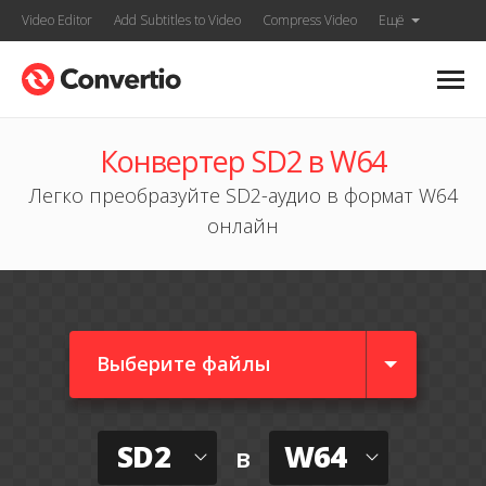
Video Editor
Add Subtitles to Video
Compress Video
Ещё
Конвертер SD2 в W64
Легко преобразуйте SD2-аудио в формат W64
онлайн
Выберите файлы
SD2
W64
в