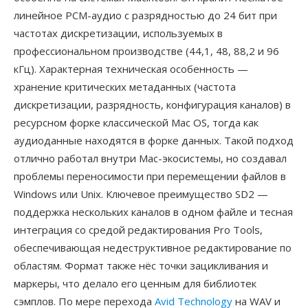
линейное PCM-аудио с разрядностью до 24 бит при
частотах дискретизации, используемых в
профессиональном производстве (44,1, 48, 88,2 и 96
кГц). Характерная техническая особенность —
хранение критических метаданных (частота
дискретизации, разрядность, конфигурация каналов) в
ресурсном форке классической Mac OS, тогда как
аудиоданные находятся в форке данных. Такой подход
отлично работал внутри Mac-экосистемы, но создавал
проблемы переносимости при перемещении файлов в
Windows или Unix. Ключевое преимущество SD2 —
поддержка нескольких каналов в одном файле и тесная
интеграция со средой редактирования Pro Tools,
обеспечивающая недеструктивное редактирование по
областям. Формат также нёс точки зацикливания и
маркеры, что делало его ценным для библиотек
сэмплов. По мере перехода
Avid Technology
на WAV и