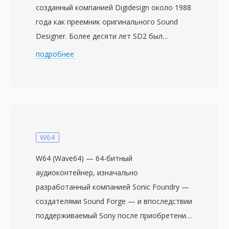
созданный компанией Digidesign около 1988
года как преемник оригинального Sound
Designer. Более десяти лет SD2 был
стандартным форматом обмена в
подробнее
профессиональных студиях звукозаписи,
особенно на системах Macintosh. Он хранит
несжатое линейное PCM-аудио с
разрядностью до 24 бит при частотах
дискретизации, используемых в
профессиональном производстве (44,1, 48,
W64
88,2 и 96 кГц). Характерная техническая
W64 (Wave64) — 64-битный
особенность — хранение критических
аудиоконтейнер, изначально
метаданных (частота дискретизации,
разработанный компанией Sonic Foundry —
разрядность, конфигурация каналов) в
создателями Sound Forge — и впоследствии
ресурсном форке классической Mac OS,
поддерживаемый Sony после приобретения
тогда как аудиоданные находятся в форке