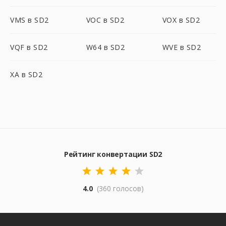
VMS в SD2
VOC в SD2
VOX в SD2
VQF в SD2
W64 в SD2
WVE в SD2
XA в SD2
Рейтинг конвертации SD2
4.0
(360 голосов)