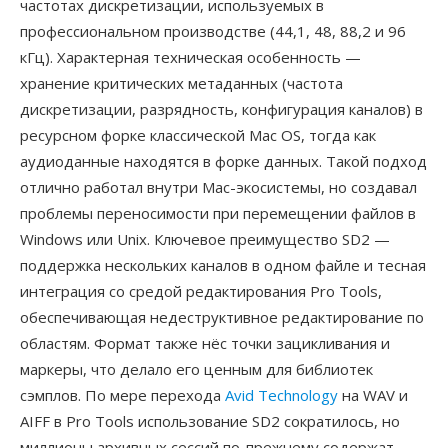
частотах дискретизации, используемых в
профессиональном производстве (44,1, 48, 88,2 и 96
кГц). Характерная техническая особенность —
хранение критических метаданных (частота
дискретизации, разрядность, конфигурация каналов) в
ресурсном форке классической Mac OS, тогда как
аудиоданные находятся в форке данных. Такой подход
отлично работал внутри Mac-экосистемы, но создавал
проблемы переносимости при перемещении файлов в
Windows или Unix. Ключевое преимущество SD2 —
поддержка нескольких каналов в одном файле и тесная
интеграция со средой редактирования Pro Tools,
обеспечивающая недеструктивное редактирование по
областям. Формат также нёс точки зацикливания и
маркеры, что делало его ценным для библиотек
сэмплов. По мере перехода
Avid Technology
на WAV и
AIFF в Pro Tools использование SD2 сократилось, но
миллионы архивных сессий по-прежнему содержат