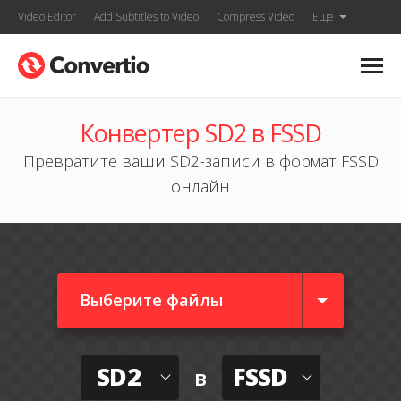
Video Editor
Add Subtitles to Video
Compress Video
Ещё
Конвертер SD2 в FSSD
Превратите ваши SD2-записи в формат FSSD
онлайн
Выберите файлы
SD2
FSSD
в