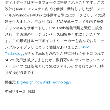
ディオデータはデータフォークに格納されることです。この
設計はMacエコシステム内では優雅に機能しましたが、ファ
イルがWindowsやUnixに移動する際にはポータビリティの課
題を生みました。主な利点は、SD2が単一ファイル内で複数
チャンネルをサポートし、Pro Tools編集環境と緊密に統合
され、非破壊のリージョンベース編集を可能にしたことで
す。この形式はループポイントやマーカーも含んでおり、サ
ンプルライブラリにとって価値がありました。
Avid
Technology
がPro ToolsをWAVとAIFFに移行させるにつれて
SD2の使用は減少しましたが、数百万のレガシーセッション
アーカイブには依然としてSD2ファイルが含まれており、時
折変換が必要です。
開発元
:
Digidesign (now Avid Technology)
初回リリース
: 1988