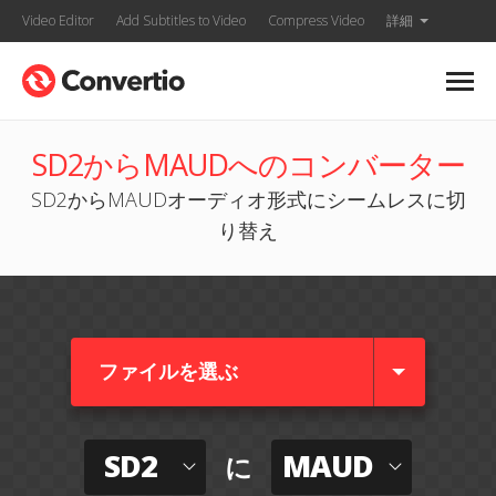
Video Editor
Add Subtitles to Video
Compress Video
詳細
SD2からMAUDへのコンバーター
SD2からMAUDオーディオ形式にシームレスに切
り替え
ファイルを選ぶ
SD2
MAUD
に