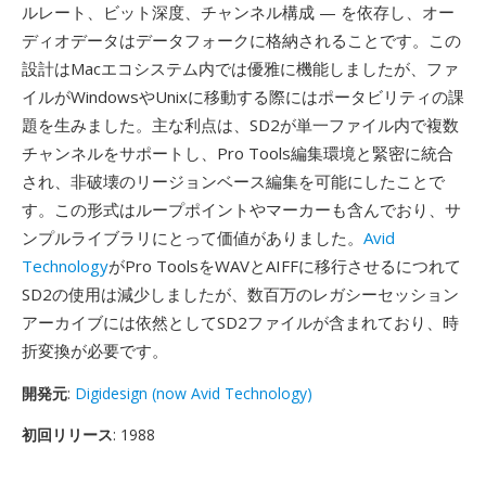
ルレート、ビット深度、チャンネル構成 — を依存し、オー
ディオデータはデータフォークに格納されることです。この
設計はMacエコシステム内では優雅に機能しましたが、ファ
イルがWindowsやUnixに移動する際にはポータビリティの課
題を生みました。主な利点は、SD2が単一ファイル内で複数
チャンネルをサポートし、Pro Tools編集環境と緊密に統合
され、非破壊のリージョンベース編集を可能にしたことで
す。この形式はループポイントやマーカーも含んでおり、サ
ンプルライブラリにとって価値がありました。
Avid
Technology
がPro ToolsをWAVとAIFFに移行させるにつれて
SD2の使用は減少しましたが、数百万のレガシーセッション
アーカイブには依然としてSD2ファイルが含まれており、時
折変換が必要です。
開発元
:
Digidesign (now Avid Technology)
初回リリース
: 1988