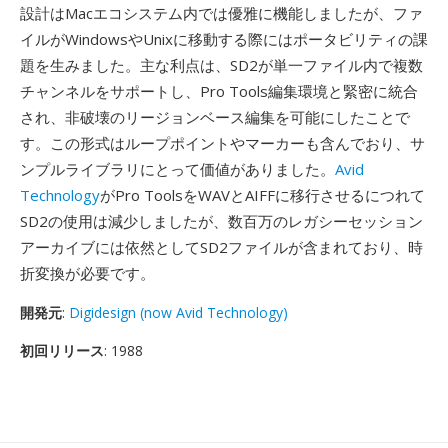
設計はMacエコシステム内では優雅に機能しましたが、ファ
イルがWindowsやUnixに移動する際にはポータビリティの課
題を生みました。主な利点は、SD2が単一ファイル内で複数
チャンネルをサポートし、Pro Tools編集環境と緊密に統合
され、非破壊のリージョンベース編集を可能にしたことで
す。この形式はループポイントやマーカーも含んでおり、サ
ンプルライブラリにとって価値がありました。
Avid
Technology
がPro ToolsをWAVとAIFFに移行させるにつれて
SD2の使用は減少しましたが、数百万のレガシーセッション
アーカイブには依然としてSD2ファイルが含まれており、時
折変換が必要です。
開発元
:
Digidesign (now Avid Technology)
初回リリース
: 1988