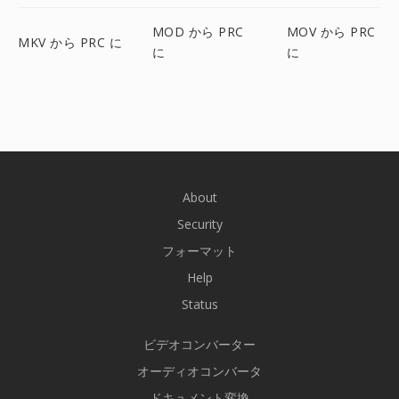
MOD から PRC
MOV から PRC
MKV から PRC に
に
に
About
Security
フォーマット
Help
Status
ビデオコンバーター
オーディオコンバータ
ドキュメント変換