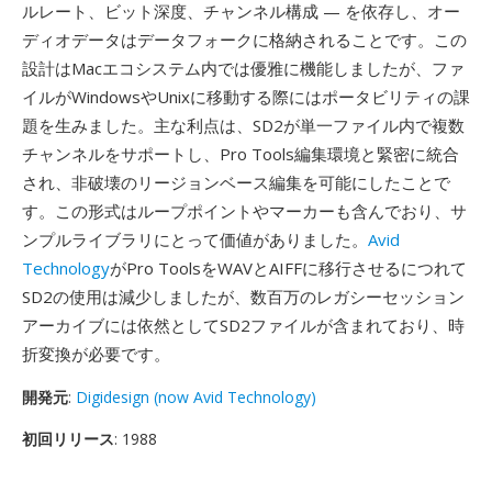
ルレート、ビット深度、チャンネル構成 — を依存し、オー
ディオデータはデータフォークに格納されることです。この
設計はMacエコシステム内では優雅に機能しましたが、ファ
イルがWindowsやUnixに移動する際にはポータビリティの課
題を生みました。主な利点は、SD2が単一ファイル内で複数
チャンネルをサポートし、Pro Tools編集環境と緊密に統合
され、非破壊のリージョンベース編集を可能にしたことで
す。この形式はループポイントやマーカーも含んでおり、サ
ンプルライブラリにとって価値がありました。
Avid
Technology
がPro ToolsをWAVとAIFFに移行させるにつれて
SD2の使用は減少しましたが、数百万のレガシーセッション
アーカイブには依然としてSD2ファイルが含まれており、時
折変換が必要です。
開発元
:
Digidesign (now Avid Technology)
初回リリース
: 1988