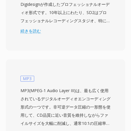
Digidesignが作成したプロフェッショナルオーデ
ィオ形式です。10年以上にわたり、SD2はプロ
フェッショナルレコーディングスタジオ、特に
Macintoshシステムにおける標準的な交換形式で
続きを読む
した。最大24ビット解像度でプロフェッショナ
ルプロダクションで使用されるサンプルレート
(44.1、48、88.2、96 kHz)の非圧縮リニアPCMオ
ーディオを格納します。特徴的な技術的特性は、
クラシックMac OSのリソースフォークに重要な
メタデータ — サンプルレート、ビット深度、チ
MP3
ャンネル構成 — を依存し、オーディオデータは
MP3(MPEG-1 Audio Layer III)は、最も広く使用
データフォークに格納されることです。この設計
されているデジタルオーディオエンコーディング
はMacエコシステム内では優雅に機能しました
形式の一つです。非可逆データ圧縮の一形態を使
が、ファイルがWindowsやUnixに移動する際に
用して、CD品質に近い音質を維持しながらファ
はポータビリティの課題を生みました。主な利点
イルサイズを大幅に削減し、通常10:1の圧縮率を
は、SD2が単一ファイル内で複数チャンネルをサ