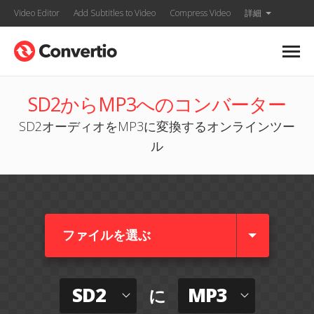
Video Editor
Add Subtitles to Video
Compress Video
詳細
SD2からMP3へのコンバーター
SD2オーディオをMP3に変換するオンラインツー
ル
ファイルを選ぶ
SD2
MP3
に