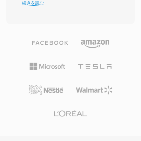
達成します。Fraunhofer Societyが他のデジタル
続きを読む
ポートし、Pro Tools編集環境と緊密に統合さ
科学者との協力のもとに開発し、この形式は
れ、非破壊のリージョンベース編集を可能にした
1993年にMPEG-1仕様の一部として国際標準と
ことです。この形式はループポイントやマーカー
なりました。MP3ファイルはさまざまなビット
も含んでおり、サンプルライブラリにとって価値
レートでエンコードでき、一般的には128 kbps
がありました。Avid TechnologyがPro Toolsを
から320 kbpsの範囲で、ユーザーがファイルサ
WAVとAIFFに移行させるにつれてSD2の使用は
イズとオーディオの忠実度のバランスをとること
減少しましたが、数百万のレガシーセッションア
ができます。この形式の効率的な圧縮、幅広いデ
ーカイブには依然としてSD2ファイルが含まれて
バイス互換性、小さなファイルサイズにより、デ
おり、時折変換が必要です。
ジタル音楽革命の原動力となり、インターネット
を介した実用的な音楽の保存と配信を可能にしま
した。今日でも、MP3は事実上すべてのメディ
アプレーヤー、オペレーティングシステム、ポー
タブルデバイスで最も普遍的にサポートされてい
るオーディオ形式の一つです。