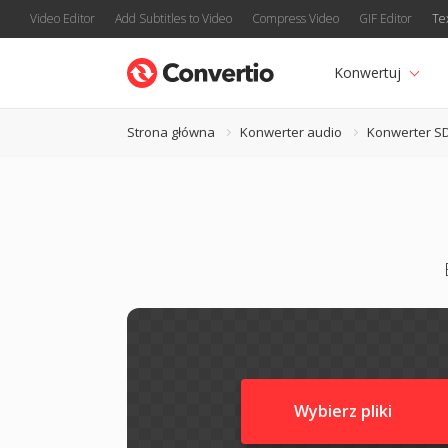
Video Editor
Add Subtitles to Video
Compress Video
GIF Editor
Te
Konwertuj
Strona główna
Konwerter audio
Konwerter S
Wybierz pliki