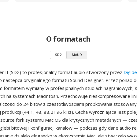
O formatach
SD2
MAUD
r II (SD2) to profesjonalny format audio stworzony przez
Digide
o nastepca oryginalnego formatu Sound Designer. Przez ponad 
 formatem wymiany w profesjonalnych studiach nagraniowych, s
cych na systemach Macintosh. Przechowuje nieskompresowane lin
lczosci do 24 bitow z czestotliwosciami probkowania stosowan
 produkcji (44,1, 48, 88,2 i 96 kHz). Cecha wyrozniajaca jest pole
esource fork systemu Mac OS dla krytycznych metadanych — czes
glebi bitowej i konfiguracji kanalow — podczas gdy dane audio r
iazanie dzialalo elegancko w ekosystemie Mac, ale stwarzalo wyz