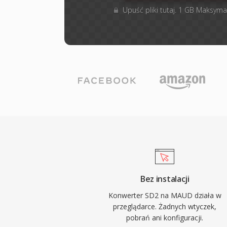
Upuść pliki tutaj. 1 GB Maksyma
Bez instalacji
Konwerter SD2 na MAUD działa w
przeglądarce. Żadnych wtyczek,
pobrań ani konfiguracji.