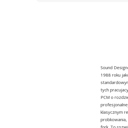
Sound Designe
1988 roku jak
standardowym
tych pracuja
PCM o rozdzie
profesjonalnej
klasycznym r
probkowania, 
fork. To rozw