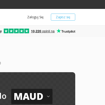
Zaloguj Się
Zapisz się
y
10,220
opinii na
D
MAUD
do