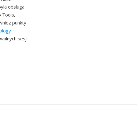
byla obsluga
o Tools,
owniez punkty
ology
iwalnych sesji