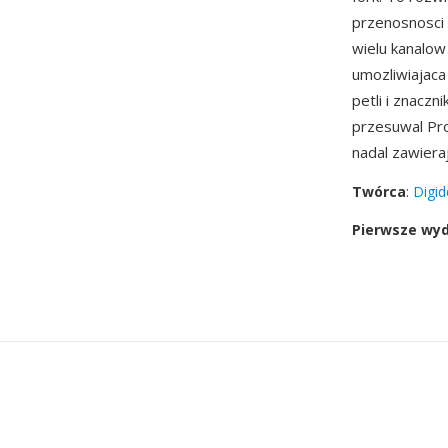
przenosnosci 
wielu kanalow
umozliwiajaca
petli i znaczn
przesuwal Pro
nadal zawiera
Twórca
:
Digid
Pierwsze wy