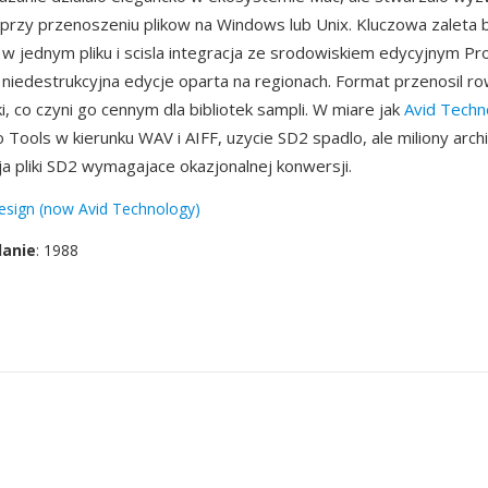
przy przenoszeniu plikow na Windows lub Unix. Kluczowa zaleta 
 w jednym pliku i scisla integracja ze srodowiskiem edycyjnym Pr
 niedestrukcyjna edycje oparta na regionach. Format przenosil r
iki, co czyni go cennym dla bibliotek sampli. W miare jak
Avid Techn
 Tools w kierunku WAV i AIFF, uzycie SD2 spadlo, ale miliony arch
ja pliki SD2 wymagajace okazjonalnej konwersji.
esign (now Avid Technology)
danie
: 1988