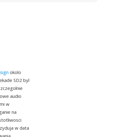
sign
okolo
dekade SD2 byl
zczegolnie
iowe audio
ymi w
ganie na
totliwosci
ezyduja w data
wania