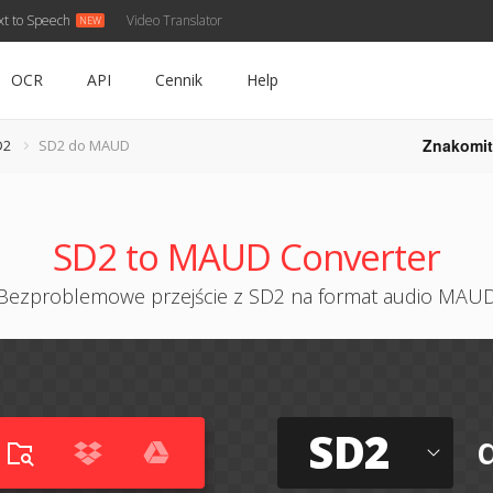
xt to Speech
Video Translator
OCR
API
Cennik
Help
Znakomit
D2
SD2 do MAUD
SD2 to MAUD Converter
Bezproblemowe przejście z SD2 na format audio MAU
SD2