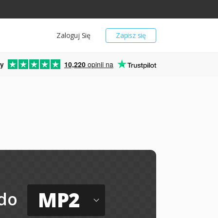
Zaloguj Się
Zapisz się
y
10,220
opinii na
MP2
do