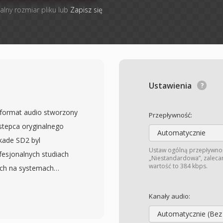
alny rozmiar pliku lub
Zapisz się
Ustawienia
y format audio stworzony
Przepływność:
stepca oryginalnego
Automatycznie
kade SD2 byl
Ustaw ogólną przepływnoś
sjonalnych studiach
„Niestandardowa”, zaleca
wartość to 384 kbps.
ych na systemach
ne liniowe audio PCM o
sciami probkowania
Kanały audio:
4,1, 48, 88,2 i 96 kHz).
Automatycznie (Bez