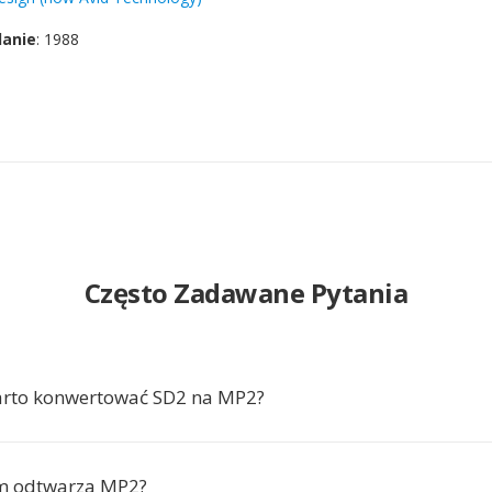
danie
: 1988
Często Zadawane Pytania
arto konwertować SD2 na MP2?
am odtwarza MP2?