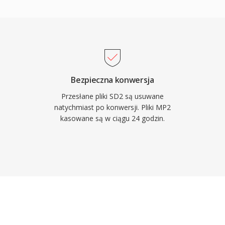
 cyfrowe DAB i standard
poznienie kodera jest
przypadku nadawania na
eku z obrazem. Trzy
ecia po standaryzacji:
ransmisji, kluczowa dla
Bezpieczna konwersja
, minimalne opoznienie
Przesłane pliki SD2 są usuwane
isji na zywo oraz
natychmiast po konwersji. Pliki MP2
kasowane są w ciągu 24 godzin.
opejskich i azjatyckich