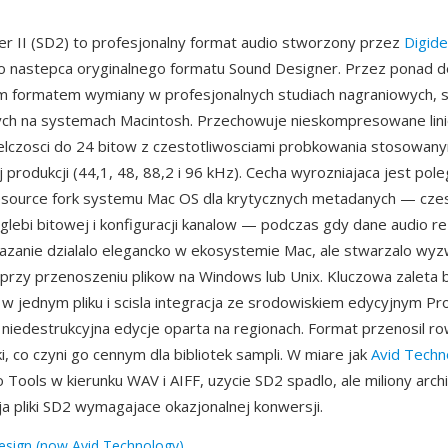
r II (SD2) to profesjonalny format audio stworzony przez
Digide
o nastepca oryginalnego formatu Sound Designer. Przez ponad 
 formatem wymiany w profesjonalnych studiach nagraniowych, s
cych na systemach Macintosh. Przechowuje nieskompresowane lin
lczosci do 24 bitow z czestotliwosciami probkowania stosowan
 produkcji (44,1, 48, 88,2 i 96 kHz). Cecha wyrozniajaca jest pole
esource fork systemu Mac OS dla krytycznych metadanych — czes
glebi bitowej i konfiguracji kanalow — podczas gdy dane audio r
iazanie dzialalo elegancko w ekosystemie Mac, ale stwarzalo wyz
przy przenoszeniu plikow na Windows lub Unix. Kluczowa zaleta 
 w jednym pliku i scisla integracja ze srodowiskiem edycyjnym Pr
 niedestrukcyjna edycje oparta na regionach. Format przenosil r
iki, co czyni go cennym dla bibliotek sampli. W miare jak
Avid Techn
 Tools w kierunku WAV i AIFF, uzycie SD2 spadlo, ale miliony arch
ja pliki SD2 wymagajace okazjonalnej konwersji.
esign (now Avid Technology)