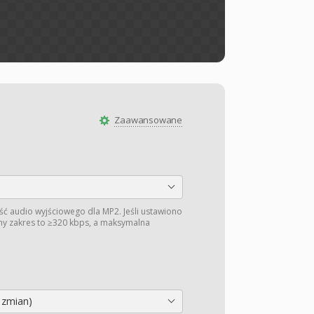
Zaawansowane
ć audio wyjściowego dla MP2. Jeśli ustawiono
ny zakres to ≥320 kbps, a maksymalna
 zmian)