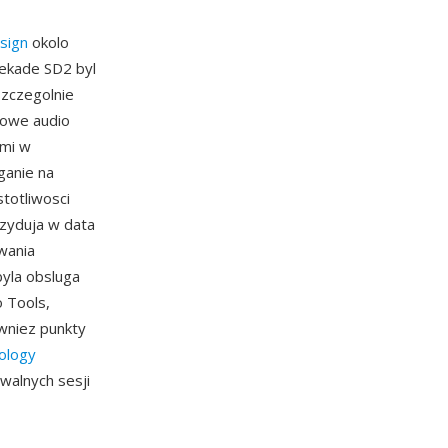
sign
okolo
dekade SD2 byl
zczegolnie
iowe audio
ymi w
ganie na
totliwosci
ezyduja w data
wania
byla obsluga
o Tools,
owniez punkty
ology
iwalnych sesji