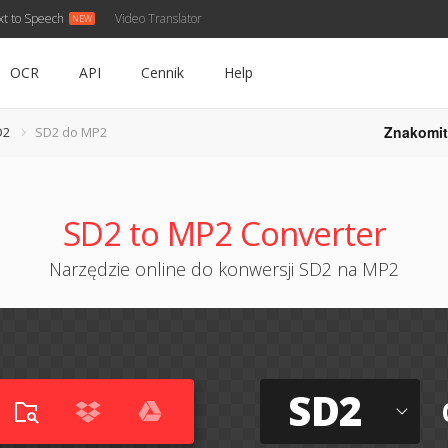
xt to Speech
Video Translator
OCR
API
Cennik
Help
Znakomit
D2
SD2 do MP2
SD2 to MP2 Converter
Narzędzie online do konwersji SD2 na MP2
SD2