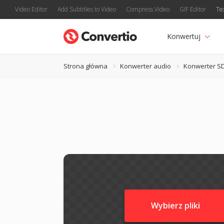
Video Editor
Add Subtitles to Video
Compress Video
GIF Editor
Te
Konwertuj
Strona główna
Konwerter audio
Konwerter S
Wybierz pliki