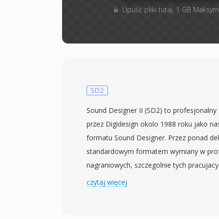
Upuść pliki tutaj. 1 GB Maksym
SD2
Sound Designer II (SD2) to profesjonaln
przez Digidesign okolo 1988 roku jako na
formatu Sound Designer. Przez ponad de
standardowym formatem wymiany w profe
nagraniowych, szczegolnie tych pracujac
Macintosh. Przechowuje nieskompresowa
czytaj więcej
rozdzielczosci do 24 bitow z czestotliwo
stosowanymi w profesjonalnej produkcji (4