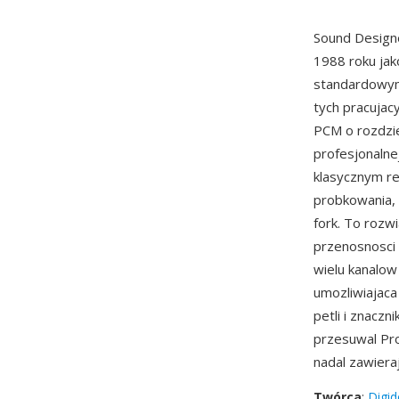
Sound Designe
1988 roku jak
standardowym
tych pracuja
PCM o rozdzie
profesjonalnej
klasycznym r
probkowania, 
fork. To rozw
przenosnosci 
wielu kanalow
umozliwiajaca
petli i znaczn
przesuwal Pro
nadal zawiera
Twórca
:
Digid