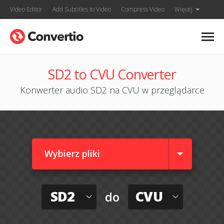
Video Editor
Add Subtitles to Video
Compress Video
Więcej
SD2 to CVU Converter
Konwerter audio SD2 na CVU w przeglądarce
Wybierz pliki
SD2
CVU
do