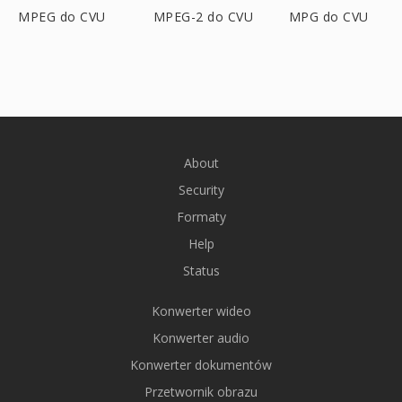
MPEG do CVU
MPEG-2 do CVU
MPG do CVU
About
Security
Formaty
Help
Status
Konwerter wideo
Konwerter audio
Konwerter dokumentów
Przetwornik obrazu