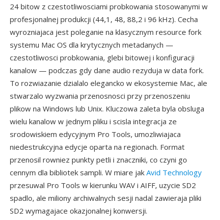
24 bitow z czestotliwosciami probkowania stosowanymi w
profesjonalnej produkcji (44,1, 48, 88,2 i 96 kHz). Cecha
wyrozniajaca jest poleganie na klasycznym resource fork
systemu Mac OS dla krytycznych metadanych —
czestotliwosci probkowania, glebi bitowej i konfiguracji
kanalow — podczas gdy dane audio rezyduja w data fork.
To rozwiazanie dzialalo elegancko w ekosystemie Mac, ale
stwarzalo wyzwania przenosnosci przy przenoszeniu
plikow na Windows lub Unix. Kluczowa zaleta byla obsluga
wielu kanalow w jednym pliku i scisla integracja ze
srodowiskiem edycyjnym Pro Tools, umozliwiajaca
niedestrukcyjna edycje oparta na regionach. Format
przenosil rowniez punkty petli i znaczniki, co czyni go
cennym dla bibliotek sampli. W miare jak
Avid Technology
przesuwal Pro Tools w kierunku WAV i AIFF, uzycie SD2
spadlo, ale miliony archiwalnych sesji nadal zawieraja pliki
SD2 wymagajace okazjonalnej konwersji.