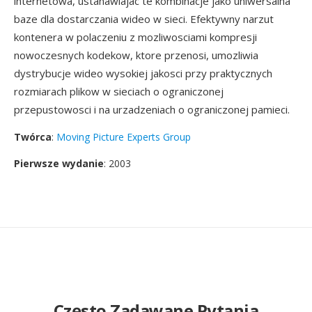
internetowa, ustanawiajac te kombinacje jako uniwersalna
baze dla dostarczania wideo w sieci. Efektywny narzut
kontenera w polaczeniu z mozliwosciami kompresji
nowoczesnych kodekow, ktore przenosi, umozliwia
dystrybucje wideo wysokiej jakosci przy praktycznych
rozmiarach plikow w sieciach o ograniczonej
przepustowosci i na urzadzeniach o ograniczonej pamieci.
Twórca
:
Moving Picture Experts Group
Pierwsze wydanie
: 2003
Często Zadawane Pytania