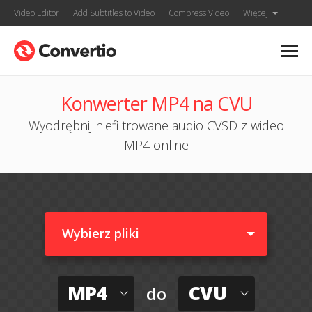
Video Editor
Add Subtitles to Video
Compress Video
Więcej
Konwerter MP4 na CVU
Wyodrębnij niefiltrowane audio CVSD z wideo
MP4 online
Wybierz pliki
MP4
CVU
do