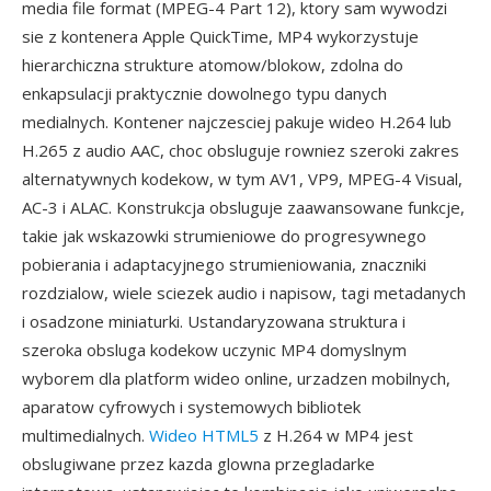
media file format (MPEG-4 Part 12), ktory sam wywodzi
sie z kontenera Apple QuickTime, MP4 wykorzystuje
hierarchiczna strukture atomow/blokow, zdolna do
enkapsulacji praktycznie dowolnego typu danych
medialnych. Kontener najczesciej pakuje wideo H.264 lub
H.265 z audio AAC, choc obsluguje rowniez szeroki zakres
alternatywnych kodekow, w tym AV1, VP9, MPEG-4 Visual,
AC-3 i ALAC. Konstrukcja obsluguje zaawansowane funkcje,
takie jak wskazowki strumieniowe do progresywnego
pobierania i adaptacyjnego strumieniowania, znaczniki
rozdzialow, wiele sciezek audio i napisow, tagi metadanych
i osadzone miniaturki. Ustandaryzowana struktura i
szeroka obsluga kodekow uczynic MP4 domyslnym
wyborem dla platform wideo online, urzadzen mobilnych,
aparatow cyfrowych i systemowych bibliotek
multimedialnych.
Wideo HTML5
z H.264 w MP4 jest
obslugiwane przez kazda glowna przegladarke