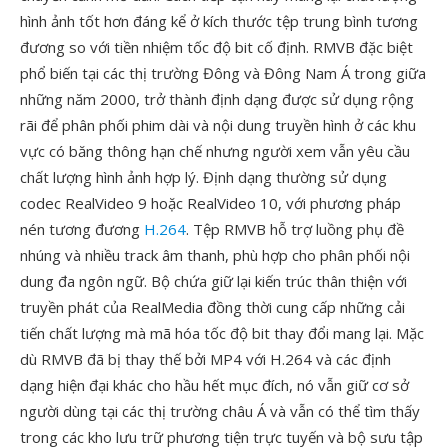
hình ảnh tốt hơn đáng kể ở kích thước tệp trung bình tương
đương so với tiền nhiệm tốc độ bit cố định. RMVB đặc biệt
phổ biến tại các thị trường Đông và Đông Nam Á trong giữa
những năm 2000, trở thành định dạng được sử dụng rộng
rãi để phân phối phim dài và nội dung truyền hình ở các khu
vực có băng thông hạn chế nhưng người xem vẫn yêu cầu
chất lượng hình ảnh hợp lý. Định dạng thường sử dụng
codec RealVideo 9 hoặc RealVideo 10, với phương pháp
nén tương đương
H.264
. Tệp RMVB hỗ trợ luồng phụ đề
nhúng và nhiều track âm thanh, phù hợp cho phân phối nội
dung đa ngôn ngữ. Bộ chứa giữ lại kiến trúc thân thiện với
truyền phát của RealMedia đồng thời cung cấp những cải
tiến chất lượng mà mã hóa tốc độ bit thay đổi mang lại. Mặc
dù RMVB đã bị thay thế bởi MP4 với H.264 và các định
dạng hiện đại khác cho hầu hết mục đích, nó vẫn giữ cơ sở
người dùng tại các thị trường châu Á và vẫn có thể tìm thấy
trong các kho lưu trữ phương tiện trực tuyến và bộ sưu tập