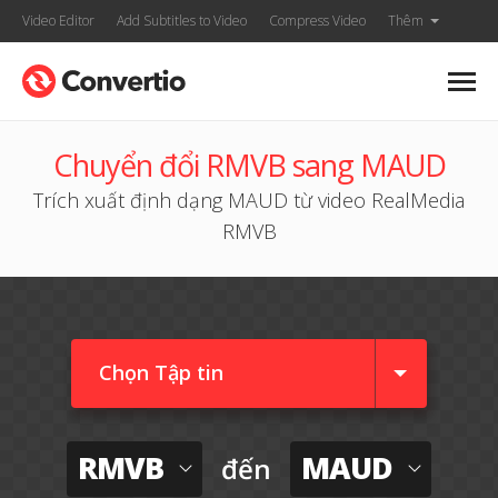
Video Editor
Add Subtitles to Video
Compress Video
Thêm
Chuyển đổi RMVB sang MAUD
Trích xuất định dạng MAUD từ video RealMedia
RMVB
Chọn Tập tin
RMVB
MAUD
đến