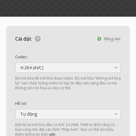
Cài đặt
Nâng cao
Codec:
H.264 (AVC)
Bộ mã hóa để mã hóa đoạn video. Bộ mã hóa "Không mã hóa
lại" sao chép luồng video từ tập tin đầu vào sang đầu ra mà
không cần mã hóa lại nếu có thể.
Hồ sơ:
Tự động
Đặt hồ sơ mã hóa đầu ra AVC (H.264). Thiết bị đích càng cũ,
bạn càng nên đặt cấu hình "thấp hơn". Bạn có thể tìm hiểu
thêm thông tin trên
wiki
.