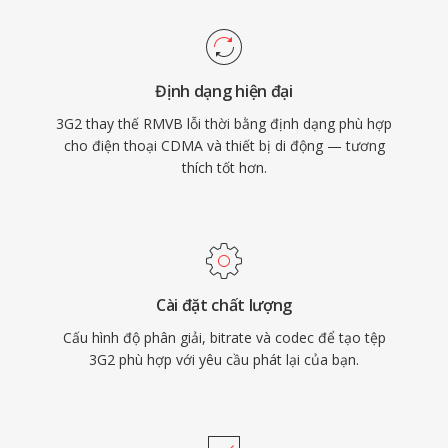
cậy trên nhiều loại thiết bị di động. Mặc dù các
định dạng mới hơn như MP4 đã thay thế 3G2
cho hầu hết mục đích sử dụng, nó vẫn hữu ích
Định dạng hiện đại
khi làm việc với nội dung di động cũ và trong
3G2 thay thế RMVB lỗi thời bằng định dạng phù hợp
các tình huống mà kích thước tệp tối thiểu là
cho điện thoại CDMA và thiết bị di động — tương
mối quan tâm hàng đầu.
thích tốt hơn.
Cài đặt chất lượng
Cấu hình độ phân giải, bitrate và codec để tạo tệp
3G2 phù hợp với yêu cầu phát lại của bạn.