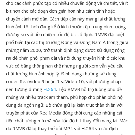
cho các cảnh phức tạp có nhiều chuyển động và chi tiết, và ít
bit hơn cho các đoạn đơn giản hơn như cảnh tĩnh hoặc
chuyển cảnh mờ dần. Cách tiếp cận này mang lại chất lượng
hình ảnh tốt hơn đáng kể ở kích thước tệp trung bình tương
đương so với tiền nhiệm tốc độ bit cố định. RMVB đặc biệt
phổ biến tại các thị trường Đông và Đông Nam Á trong giữa
những năm 2000, trở thành định dạng được sử dụng rộng
rãi để phân phối phim dài và nội dung truyền hình ở các khu
vực có băng thông hạn chế nhưng người xem vẫn yêu cầu
chất lượng hình ảnh hợp lý. Định dạng thường sử dụng
codec RealVideo 9 hoặc RealVideo 10, với phương pháp
nén tương đương
H.264
. Tệp RMVB hỗ trợ luồng phụ đề
nhúng và nhiều track âm thanh, phù hợp cho phân phối nội
dung đa ngôn ngữ. Bộ chứa giữ lại kiến trúc thân thiện với
truyền phát của RealMedia đồng thời cung cấp những cải
tiến chất lượng mà mã hóa tốc độ bit thay đổi mang lại. Mặc
dù RMVB đã bị thay thế bởi MP4 với H.264 và các định