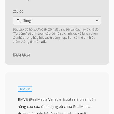
Cấp độ:
Tự động
Đặt cấp độ hồ sơ AVC (H.264) đầu ra. Để cài đặt này ở chế độ
"Tự động" sẽ tính toán cấp độ hồ sơ chính xác và là lựa chọn
tốt nhất trong hầu hết các trường hợp. Bạn có thể tìm hiểu
thêm thông tin trên
wiki
.
Đặt lại tất cả
RMVB
RMVB (RealMedia Variable Bitrate) là phiên bản
nâng cao của định dạng bộ chứa RealMedia
được phát triển bởi RealNetworks, ra mắt