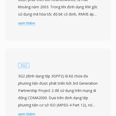
khoảng năm 2003. Trong khi định dạng RM gốc
sử dụng mã hóa tốc độ bit cố định, RMVB áp
dụng nén tốc độ bit thay đổi phân bổ động
xem thêm
nhiều dữ liệu hơn cho các cảnh phức tạp có
nhiều chuyển động và chi tiết, và ít bit hơn cho
các đoạn đơn giản hơn như cảnh tĩnh hoặc
chuyển cảnh mờ dần. Cách tiếp cận này mang
lại chất lượng hình ảnh tốt hơn đáng kể ở kích
thước tệp trung bình tương đương so với tiền
3G2
nhiệm tốc độ bit cố định. RMVB đặc biệt phổ
3G2 (định dạng tệp 3GPP2) là bộ chứa đa
biến tại các thị trường Đông và Đông Nam Á
phương tiện được phát triển bởi 3rd Generation
trong giữa những năm 2000, trở thành định
Partnership Project 2 để sử dụng trên mạng di
dạng được sử dụng rộng rãi để phân phối phim
động CDMA2000. Dựa trên định dạng tệp
dài và nội dung truyền hình ở các khu vực có
phương tiện cơ sở ISO (MPEG-4 Part 12), nó
băng thông hạn chế nhưng người xem vẫn yêu
lưu trữ video được mã hóa bằng H.263 hoặc
xem thêm
cầu chất lượng hình ảnh hợp lý. Định dạng