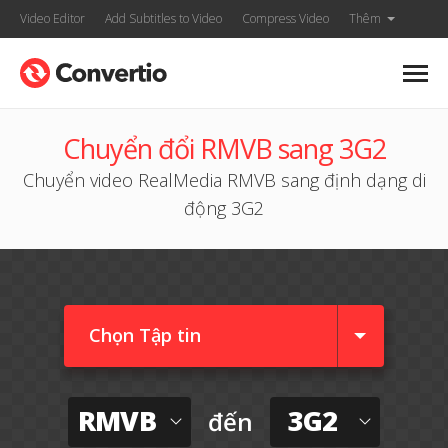
Video Editor
Add Subtitles to Video
Compress Video
Thêm
Chuyển đổi RMVB sang 3G2
Chuyển video RealMedia RMVB sang định dạng di
động 3G2
Chọn Tập tin
RMVB
3G2
đến