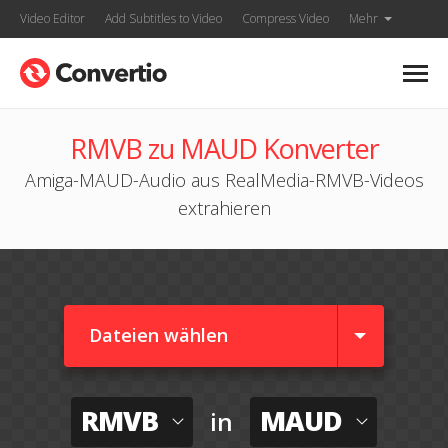
Video Editor
Add Subtitles to Video
Compress Video
Mehr
RMVB zu MAUD Konverter
Amiga-MAUD-Audio aus RealMedia-RMVB-Videos
extrahieren
Dateien wählen
RMVB
MAUD
in