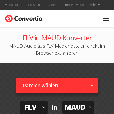
Video Editor
Add Subtitles to Video
Compress Video
Mehr
FLV in MAUD Konverter
MAUD-Audio aus FLV-Mediendateien direkt im
Browser extrahieren
Dateien wählen
FLV
MAUD
in