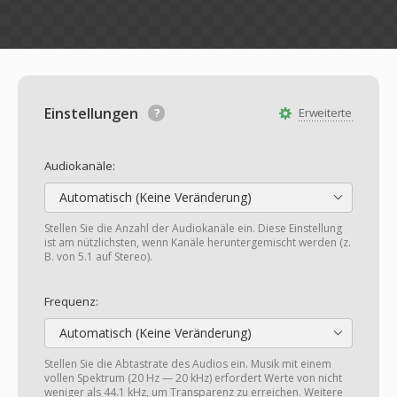
Einstellungen
Erweiterte
Audiokanäle:
Automatisch (Keine Veränderung)
Stellen Sie die Anzahl der Audiokanäle ein. Diese Einstellung
ist am nützlichsten, wenn Kanäle heruntergemischt werden (z.
B. von 5.1 auf Stereo).
Frequenz:
Automatisch (Keine Veränderung)
Stellen Sie die Abtastrate des Audios ein. Musik mit einem
vollen Spektrum (20 Hz — 20 kHz) erfordert Werte von nicht
weniger als 44.1 kHz, um Transparenz zu erreichen. Weitere