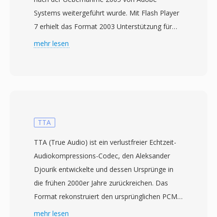
Systems weitergeführt wurde. Mit Flash Player
7 erhielt das Format 2003 Unterstützung für
eigenständige Wiedergabe und wurde rasch
mehr lesen
zum dominierenden Videoformat im Web —
Plattformen wie YouTube, Hulu und Vimeo
wurden in den späten 2000er Jahren davon
angetrieben. FLV-Dateien enthalten
typischerweise Video, kodiert mit dem
Sorenson-Spark- oder VP6-Codec, zusammen
TTA
mit MP3- oder ADPCM-Audio in einem
TTA (True Audio) ist ein verlustfreier Echtzeit-
leichtgewichtigen proprietären Container, der
Audiokompressions-Codec, den Aleksander
für Streaming-Bereitstellung optimiert ist. Die
Djourik entwickelte und dessen Ursprünge in
grösste Stärke von FLV war die Fähigkeit,
die frühen 2000er Jahre zurückreichen. Das
konsistente Videowiedergabe über
Format rekonstruiert den ursprünglichen PCM-
verschiedene Betriebssysteme und Browser
Stream bei der Dekodierung bitgenau und
mehr lesen
hinweg durch das allgegenwärtige Flash Player-