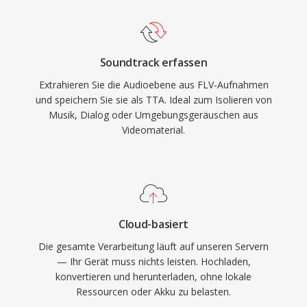
mehrere tragbare Player integriert, was TTA
Bereitstellung ersetzt haben, befinden sich FLV-
einen praktischen Vorteil gegenüber einigen
Dateien nach wie vor in unzähligen Archiven
konkurrierenden verlustfreien Formaten
und Legacy-Systemen.
Soundtrack erfassen
verschaffte. Die quelloffene
Extrahieren Sie die Audioebene aus FLV-Aufnahmen
Referenzimplementierung steht unter der GNU
und speichern Sie sie als TTA. Ideal zum Isolieren von
GPL und fördert Community-Adoption und
Musik, Dialog oder Umgebungsgeräuschen aus
Drittanbieter-Integrationen. Während neuere
Videomaterial.
Codecs wie FLAC einen größeren Anteil der
verlustfreien Audio-Landschaft erobert haben,
dient TTA weiterhin Nutzern, die Einfachheit
und transparente Kompression schätzen.
Cloud-basiert
Die gesamte Verarbeitung läuft auf unseren Servern
— Ihr Gerät muss nichts leisten. Hochladen,
konvertieren und herunterladen, ohne lokale
Ressourcen oder Akku zu belasten.