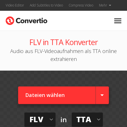
Video Editor
Add Subtitles to Video
Compress Video
Mehr
FLV in TTA Konverter
Audio aus FLV-Videoaufnahmen als TTA online
extrahieren
Dateien wählen
FLV
TTA
in