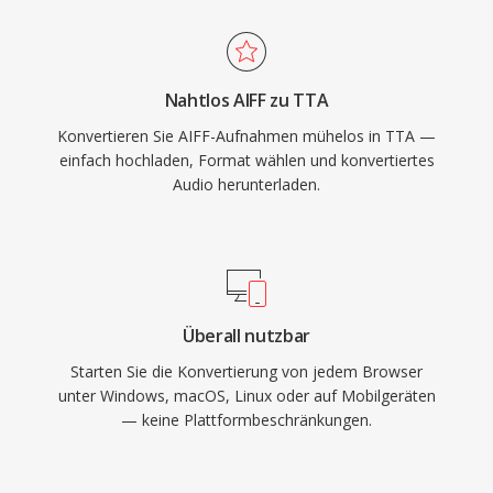
mehrere tragbare Player integriert, was TTA
einen praktischen Vorteil gegenüber einigen
konkurrierenden verlustfreien Formaten
Nahtlos AIFF zu TTA
verschaffte. Die quelloffene
Konvertieren Sie AIFF-Aufnahmen mühelos in TTA —
Referenzimplementierung steht unter der GNU
einfach hochladen, Format wählen und konvertiertes
GPL und fördert Community-Adoption und
Audio herunterladen.
Drittanbieter-Integrationen. Während neuere
Codecs wie FLAC einen größeren Anteil der
verlustfreien Audio-Landschaft erobert haben,
dient TTA weiterhin Nutzern, die Einfachheit
und transparente Kompression schätzen.
Überall nutzbar
Starten Sie die Konvertierung von jedem Browser
unter Windows, macOS, Linux oder auf Mobilgeräten
— keine Plattformbeschränkungen.