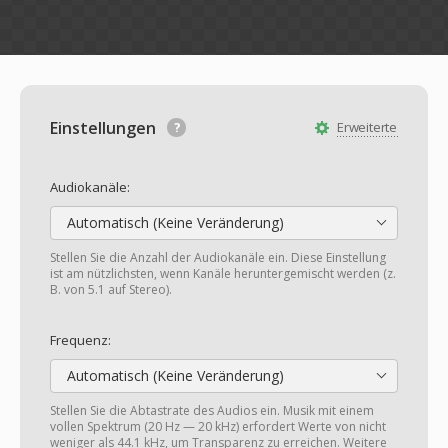
Einstellungen
Erweiterte
Audiokanäle:
Automatisch (Keine Veränderung)
Stellen Sie die Anzahl der Audiokanäle ein. Diese Einstellung
ist am nützlichsten, wenn Kanäle heruntergemischt werden (z.
B. von 5.1 auf Stereo).
Frequenz:
Automatisch (Keine Veränderung)
Stellen Sie die Abtastrate des Audios ein. Musik mit einem
vollen Spektrum (20 Hz — 20 kHz) erfordert Werte von nicht
weniger als 44.1 kHz, um Transparenz zu erreichen. Weitere