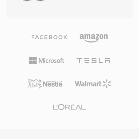
garantiert damit, dass kein klangliches Detail
Stärke ist die nahtlose Integration in Apples
während Speicherung oder Transfer verloren
professionelle Tools wie Logic Pro und
geht. TTA verarbeitet sowohl Standard-CD-
GarageBand, wo AIFF als natives Arbeitsformat
Audio als auch hochauflösende Inhalte mit bis
dient. Der Container unterstützt verschiedene
zu 32-Bit-Integer-Samples und eignet sich so
Abtastraten und Bittiefen bis zu 32 Bit und
gleichermaßen für den Alltagsgebrauch wie für
deckt damit hochauflösende Workflows ab, die
professionelle Archivierung. Die
über CD-Qualität hinausgehen. Für alle, die
Verarbeitungsgeschwindigkeit ist eine der
verlustfreie Integrität über Speichereffizienz
prägenden Stärken von TTA — der Codec
stellen, bleibt AIFF eine zuverlässige Wahl in der
erreicht schnelle Kodierung und Dekodierung
Aufnahmebranche.
ohne hohe CPU-Anforderungen und bleibt
selbst auf älterer Hardware leichtgewichtig. Die
Dateistruktur unterstützt ID3v1-, ID3v2- und
APEv2-Metadaten-Tags, sodass
Titelinformationen und Albumcover mit dem
Audio reisen. Hardware-Unterstützung wurde in