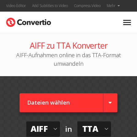
Video Editor
Add Subtitles to Video
Compress Video
Mehr
AIFF zu TTA Konverter
AIFF-Aufnahmen online in das TTA-Format
umwandeln
Dateien wählen
AIFF
TTA
in