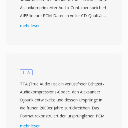
Als unkomprimierter Audio-Container speichert
AIFF lineare PCM-Daten in voller CD-Qualität
— typischerweise 16 Bit bei 44,1 kHz — und
mehr lesen
bewahrt dabei jedes Detail der
Originalaufnahme ohne verlustbehaftete
Kodierung. Das Format organisiert Inhalte in
Chunks, die auch Metadaten wie Marker,
Instrumentendefinitionen und Kommentare
enthalten können. Professionelle Tontechniker
TTA
unter macOS vertraün auf AIFF, weil es in jeder
TTA (True Audio) ist ein verlustfreier Echtzeit-
Phase der Bearbeitung und des Masterings
Audiokompressions-Codec, den Aleksander
bitgenaue Wiedergabetreue garantiert. Ein
Djourik entwickelte und dessen Ursprünge in
bedeutender Vorteil ist der vollständige Verzicht
die frühen 2000er Jahre zurückreichen. Das
auf Generationsverlust: Im Gegensatz zu MP3
Format rekonstruiert den ursprünglichen PCM-
oder AAC verschlechtert wiederholtes
Stream bei der Dekodierung bitgenau und
mehr lesen
Speichern das Signal niemals. Eine weitere