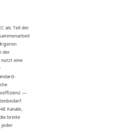
C als Teil der
Zusammenarbeit
drigeren
n der
nutzt eine
r
tandard-
iche
nseffizienz —
tenbedarf.
 48 Kanäle,
die breite
 jeder