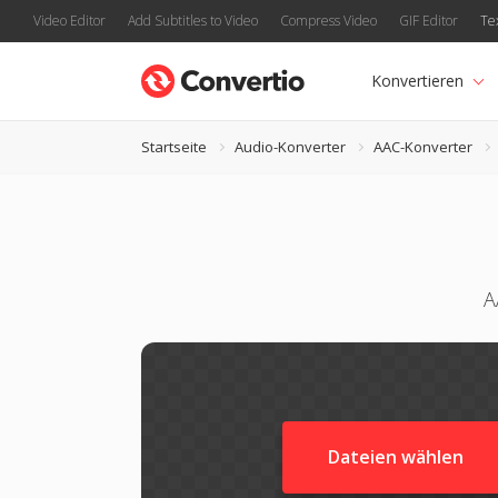
Video Editor
Add Subtitles to Video
Compress Video
GIF Editor
Te
Konvertieren
Startseite
Audio-Konverter
AAC-Konverter
A
Dateien wählen