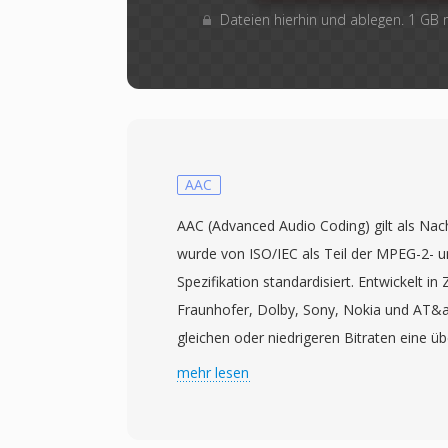
Dateien hierhin und ablegen. 1 GB
AAC
AAC (Advanced Audio Coding) gilt als Na
wurde von ISO/IEC als Teil der MPEG-2- 
Spezifikation standardisiert. Entwickelt 
Fraunhofer, Dolby, Sony, Nokia und AT&am
gleichen oder niedrigeren Bitraten eine ü
— ein 96-kbps-AAC-Stream entspricht i
mehr lesen
Qualität in der Regel einer 128-kbps-MP3
eine modifizierte diskrete Kosinustransf