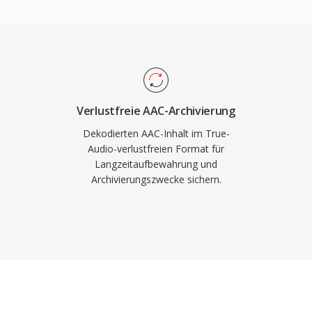
wichtig. Die
 und APEv2-Metadaten-
bumcover mit dem Audio
 mehrere tragbare Player
teil gegenüber einigen
rschaffte. Die
Verlustfreie AAC-Archivierung
ht unter der GNU GPL
Dekodierten AAC-Inhalt im True-
anbieter-Integrationen.
Audio-verlustfreien Format für
Langzeitaufbewahrung und
rößeren Anteil der
Archivierungszwecke sichern.
ben, dient TTA weiterhin
e Kompression schätzen.