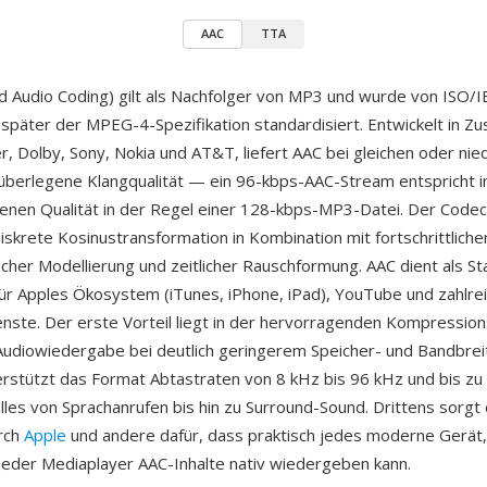
AAC
TTA
 Audio Coding) gilt als Nachfolger von MP3 und wurde von ISO/IE
 später der MPEG-4-Spezifikation standardisiert. Entwickelt in 
r, Dolby, Sony, Nokia und AT&T, liefert AAC bei gleichen oder nie
 überlegene Klangqualität — ein 96-kbps-AAC-Stream entspricht i
en Qualität in der Regel einer 128-kbps-MP3-Datei. Der Codec 
iskrete Kosinustransformation in Kombination mit fortschrittliche
cher Modellierung und zeitlicher Rauschformung. AAC dient als S
ür Apples Ökosystem (iTunes, iPhone, iPad), YouTube und zahlre
nste. Der erste Vorteil liegt in der hervorragenden Kompressio
udiowiedergabe bei deutlich geringerem Speicher- und Bandbrei
rstützt das Format Abtastraten von 8 kHz bis 96 kHz und bis zu
lles von Sprachanrufen bis hin zu Surround-Sound. Drittens sorgt 
rch
Apple
und andere dafür, dass praktisch jedes moderne Gerät,
eder Mediaplayer AAC-Inhalte nativ wiedergeben kann.