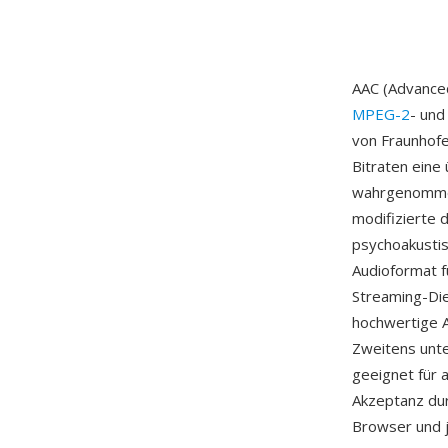
AAC (Advanced
MPEG-2
- und
von Fraunhofe
Bitraten eine
wahrgenommen
modifizierte d
psychoakustis
Audioformat f
Streaming-Die
hochwertige A
Zweitens unte
geeignet für a
Akzeptanz du
Browser und j