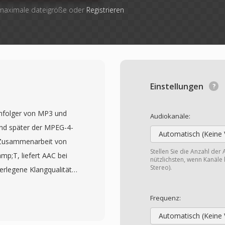
 maximale dateigröße oder
Registrieren
Einstellungen
chfolger von MP3 und
Audiokanäle:
und später der MPEG-4-
Automatisch (Keine 
in Zusammenarbeit von
Stellen Sie die Anzahl der 
p;T, liefert AAC bei
nützlichsten, wenn Kanäle 
Stereo).
berlegene Klangqualität
n der wahrgenommenen
-Datei. Der Codec nutzt
Frequenz:
ormation in Kombination
Automatisch (Keine 