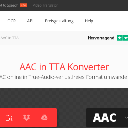
xt to Speech
Video Translator
OCR
API
Preisgestaltung
Help
Hervorragend
AAC in TTA
AAC in TTA Konverter
AC online in True-Audio-verlustfreies Format umwande
AAC