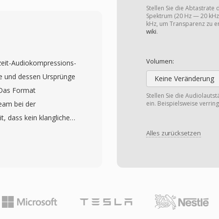
dellierung und zeitlicher
Stellen Sie die Abtastrate
udioformat für Apples
Spektrum (20 Hz — 20 kHz)
kHz, um Transparenz zu er
be und zahlreiche
wiki
.
 in der hervorragenden
diowiedergabe bei
Volumen:
htzeit-Audiokompressions-
eitenbedarf. Zweitens
te und dessen Ursprünge
Keine Veränderung
 kHz bis 96 kHz und bis
. Das Format
Stellen Sie die Audiolauts
hanrufen bis hin zu
eam bei der
ein. Beispielsweise verrin
e Akzeptanz durch Apple
, dass kein klangliches
oderne Gerät, jeder
 verloren geht. TTA
Alles zurücksetzen
te nativ wiedergeben
s auch hochauflösende
und eignet sich so
 für professionelle
keit ist eine der
rreicht schnelle
PU-Anforderungen und