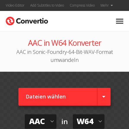
Video Editor
Add Subtitles to Video
Compress Video
Mehr
AAC in W64 Konverter
AAC in Sonic-Foundry-64-Bit-WAV-Format
umwandeln
Dateien wählen
AAC
W64
in