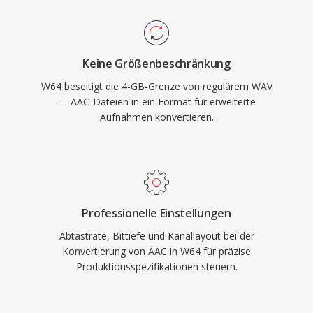
andere professionelle Audio-Workstations
bieten native W64-Unterstützung für nahtlosen
Import und Export. Für Tontechniker und
Keine Größenbeschränkung
Produzenten, die regelmäßig mit langen,
W64 beseitigt die 4-GB-Grenze von regulärem WAV
hochqualitativen Aufnahmen arbeiten, bietet
— AAC-Dateien in ein Format für erweiterte
W64 die Zuverlässigkeit und Einfachheit von
Aufnahmen konvertieren.
WAV ohne die ärgerliche Grössenbeschränkung.
Professionelle Einstellungen
Abtastrate, Bittiefe und Kanallayout bei der
Konvertierung von AAC in W64 für präzise
Produktionsspezifikationen steuern.