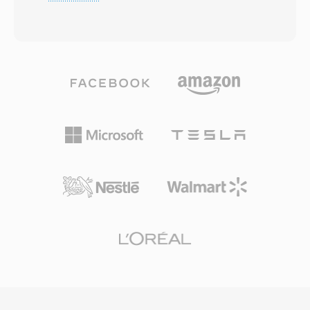
direkt die 4-GB-Dateigrössenbegrenzung von
Audiowiedergabe bei deutlich geringerem
Microsofts 32-Bit-RIFF/WAV-Spezifikation, die
Speicher- und Bandbreitenbedarf. Zweitens
bei langen Aufnahmesessions, Mehrkanal-
unterstützt das Format Abtastraten von 8 kHz
Aufnahmen oder Hochabtastraten-
bis 96 kHz und bis zu 48 Kanäle, geeignet für
Produktionen problematisch wird. W64 erreicht
alles von Sprachanrufen bis hin zu Surround-
dies, indem Chunk-Kennungen und
Sound. Drittens sorgt die breite Akzeptanz
Grössenfelder auf 64 Bit erweitert und GUIDs
durch Apple und andere dafür, dass praktisch
statt Vier-Zeichen-Codes verwendet werden.
jedes moderne Gerät, jeder Browser und jeder
Diese strukturelle Aenderung erlaubt Dateien
Mediaplayer AAC-Inhalte nativ wiedergeben
im Exabyte-Bereich und beseitigt damit jede
kann.
praktische Speicherbeschränkung. Das Format
unterstützt beliebige Abtastraten, Bittiefen und
Kanalkonfigurationen und eignet sich damit
hervorragend für Filmmusik, Live-
Konzertaufnahmen und wissenschaftliche
Datenerfassung. Sound Forge, Audacity und