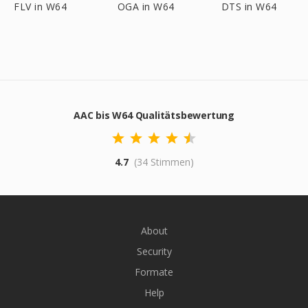
FLV in W64
OGA in W64
DTS in W64
AAC bis W64 Qualitätsbewertung
4.7
(34 Stimmen)
About
Security
Formate
Help