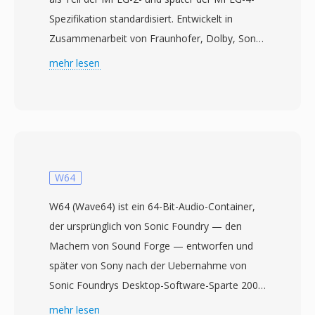
Spezifikation standardisiert. Entwickelt in
Zusammenarbeit von Fraunhofer, Dolby, Sony,
Nokia und AT&amp;T, liefert AAC bei gleichen
mehr lesen
oder niedrigeren Bitraten eine überlegene
Klangqualität — ein 96-kbps-AAC-Stream
entspricht in der wahrgenommenen Qualität in
der Regel einer 128-kbps-MP3-Datei. Der
Codec nutzt eine modifizierte diskrete
Kosinustransformation in Kombination mit
W64
fortschrittlicher psychoakustischer
W64 (Wave64) ist ein 64-Bit-Audio-Container,
Modellierung und zeitlicher Rauschformung.
der ursprünglich von Sonic Foundry — den
AAC dient als Standard-Audioformat für Apples
Machern von Sound Forge — entworfen und
Ökosystem (iTunes, iPhone, iPad), YouTube
später von Sony nach der Uebernahme von
und zahlreiche Streaming-Dienste. Der erste
Sonic Foundrys Desktop-Software-Sparte 2003
Vorteil liegt in der hervorragenden
weitergeführt wurde. Das Format adressiert
mehr lesen
Kompressionseffizienz — hochwertige