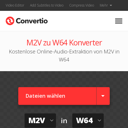
Video Editor
Add Subtitles to Video
Compress Video
Mehr
M2V zu W64 Konverter
Kostenlose Online-Audio-Extraktion von M2V in
W64
Dateien wählen
M2V
W64
in