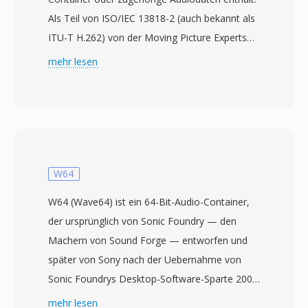
Als Teil von ISO/IEC 13818-2 (auch bekannt als
ITU-T H.262) von der Moving Picture Experts
Group 1995 standardisiert, speichert M2V
mehr lesen
rohes komprimiertes Video genau so, wie es in
einem MPEG-2-Programm- oder Transport-
Stream erscheinen würde, jedoch befreit von
jeglichem Multiplexing-Overhead. Dadurch sind
M2V-Dateien primär in professionellen
Authoring-Workflows nützlich, insbesondere
W64
der DVD-Produktion, wo Video- und
W64 (Wave64) ist ein 64-Bit-Audio-Container,
Audioströme separat vorbereitet und kodiert
der ursprünglich von Sonic Foundry — den
werden, bevor sie zum endgültigen
Machern von Sound Forge — entworfen und
Containerformat zusammengemischt werden.
später von Sony nach der Uebernahme von
M2V-Streams unterstützen sowohl Interlaced-
Sonic Foundrys Desktop-Software-Sparte 2003
als auch Progressive-Scan-Modi bei
weitergeführt wurde. Das Format adressiert
mehr lesen
Auflösungen von Standard Definition bis