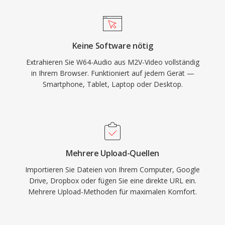
andere professionelle Audio-Workstations
Rundfunkaufbereitung macht.
bieten native W64-Unterstützung für nahtlosen
Import und Export. Für Tontechniker und
Keine Software nötig
Produzenten, die regelmäßig mit langen,
Extrahieren Sie W64-Audio aus M2V-Video vollständig
hochqualitativen Aufnahmen arbeiten, bietet
in Ihrem Browser. Funktioniert auf jedem Gerät —
W64 die Zuverlässigkeit und Einfachheit von
Smartphone, Tablet, Laptop oder Desktop.
WAV ohne die ärgerliche Grössenbeschränkung.
Mehrere Upload-Quellen
Importieren Sie Dateien von Ihrem Computer, Google
Drive, Dropbox oder fügen Sie eine direkte URL ein.
Mehrere Upload-Methoden für maximalen Komfort.