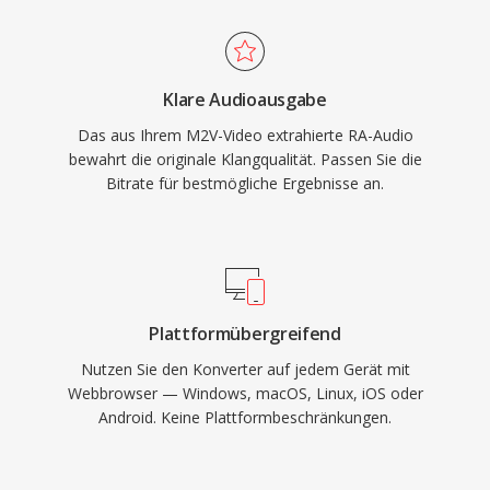
Höhepunkt war RealPlayer auf Hunderten
Rundfunkaufbereitung macht.
Millionen PCs installiert, und Sender wie die
BBC und NPR setzten auf RealAudio für Online-
Klare Audioausgabe
Streams. Ein bleibender technischer Beitrag war
Das aus Ihrem M2V-Video extrahierte RA-Audio
das Konzept des adaptiven Bitraten-
bewahrt die originale Klangqualität. Passen Sie die
Streamings, das spätere Standards wie HLS
Bitrate für bestmögliche Ergebnisse an.
und DASH beeinflusste. Obwohl von modernen
Codecs abgelöst, existieren noch umfangreiche
Archive von RA-Inhalten aus dem frühen Web-
Radio, die für die Wiedergabe auf aktuellen
Geräten konvertiert werden müssen.
Plattformübergreifend
Nutzen Sie den Konverter auf jedem Gerät mit
Webbrowser — Windows, macOS, Linux, iOS oder
Android. Keine Plattformbeschränkungen.