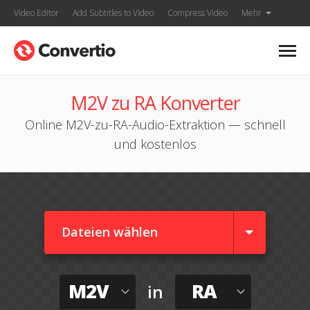
Video Editor
Add Subtitles to Video
Compress Video
Mehr
M2V zu RA Konverter
Online M2V-zu-RA-Audio-Extraktion — schnell
und kostenlos
Dateien wählen
M2V
RA
in