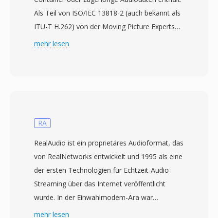
Als Teil von ISO/IEC 13818-2 (auch bekannt als
ITU-T H.262) von der Moving Picture Experts
Group 1995 standardisiert, speichert M2V
mehr lesen
rohes komprimiertes Video genau so, wie es in
einem MPEG-2-Programm- oder Transport-
Stream erscheinen würde, jedoch befreit von
jeglichem Multiplexing-Overhead. Dadurch sind
M2V-Dateien primär in professionellen
Authoring-Workflows nützlich, insbesondere
RA
der DVD-Produktion, wo Video- und
RealAudio ist ein proprietäres Audioformat, das
Audioströme separat vorbereitet und kodiert
von RealNetworks entwickelt und 1995 als eine
werden, bevor sie zum endgültigen
der ersten Technologien für Echtzeit-Audio-
Containerformat zusammengemischt werden.
Streaming über das Internet veröffentlicht
M2V-Streams unterstützen sowohl Interlaced-
wurde. In der Einwahlmodem-Ära war
als auch Progressive-Scan-Modi bei
RealAudio wirklich revolutionär — es
mehr lesen
Auflösungen von Standard Definition bis