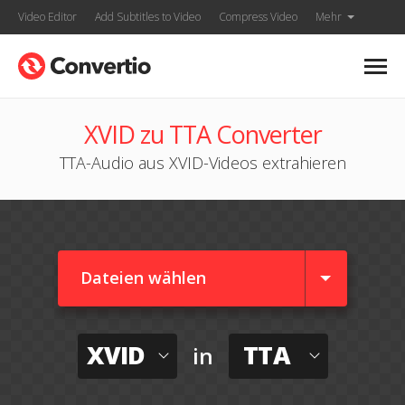
Video Editor
Add Subtitles to Video
Compress Video
Mehr
XVID zu TTA Converter
TTA-Audio aus XVID-Videos extrahieren
Dateien wählen
XVID
TTA
in