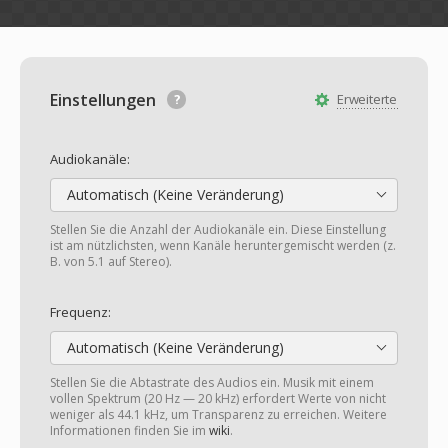
Einstellungen
Erweiterte
Audiokanäle:
Automatisch (Keine Veränderung)
Stellen Sie die Anzahl der Audiokanäle ein. Diese Einstellung
ist am nützlichsten, wenn Kanäle heruntergemischt werden (z.
B. von 5.1 auf Stereo).
Frequenz:
Automatisch (Keine Veränderung)
Stellen Sie die Abtastrate des Audios ein. Musik mit einem
vollen Spektrum (20 Hz — 20 kHz) erfordert Werte von nicht
weniger als 44.1 kHz, um Transparenz zu erreichen. Weitere
Informationen finden Sie im
wiki
.