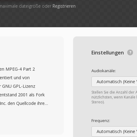
 maximale dateigröße oder
Registrieren
Einstellungen
 den MPEG-4 Part 2
Audiokanäle:
entiert und von
Automatisch (Keine 
er GNU GPL-Lizenz
Stellen Sie die Anzahl der 
 entstand 2001 als Fork
nützlichsten, wenn Kanäle 
Stereo).
nc. den Quellcode ihres
ngliche Name ist DivX
diese Geschichte. Xvid
Frequenz:
r Jahren breite
Automatisch (Keine 