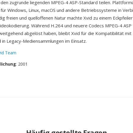
 den zugrunde liegenden MPEG-4 ASP-Standard teilen. Plattform
 für Windows, Linux, macOS und andere Betriebssysteme in Verb
ndig freien und quelloffenen Natur machte Xvid zu einem Eckpfeil
Videokodierung. Während H.264 und neuere Codecs MPEG-4 ASP 
eitgehend abgelöst haben, bleibt Xvid für die Kompatibilität mit 
 in Legacy-Mediensammlungen im Einsatz.
vid Team
tlichung
: 2001
Häufig gestellte Fragen