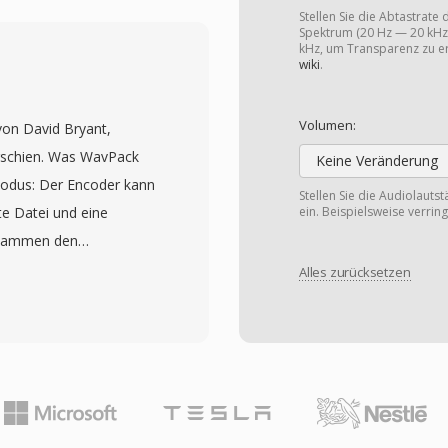
um kommerziellen DivX-
Stellen Sie die Abtastrate
en sogar überlegene
Spektrum (20 Hz — 20 kHz)
kHz, um Transparenz zu er
nzkosten. Der Codec
wiki
.
rkenswert kleine Dateien
elle Qualität zu
Volumen:
von David Bryant,
uantisierung, Viertel-
erschien. Was WavPack
Keine Veränderung
nd lokale
dmodus: Der Encoder kann
Stellen Sie die Audiolauts
ierte
te Datei und eine
ein. Beispielsweise verrin
en. Xvid-kodiertes
zusammen den
rn gespeichert, kann
nstruieren. Wer
Alles zurücksetzen
te verpackt werden. Der
tbehaftete Datei mit; wer
edergabe auf vielen
ec verarbeitet PCM-Audio
räten, die DivX-
leitkomma bei
cs den zugrunde
, die breit genug sind
lattformübergreifende
tützung hinzufügte.
 und andere
odus erreichen