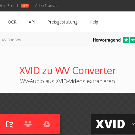
xt to Speech
Video Translator
OCR
API
Preisgestaltung
Help
Hervorragend
XVID in WV
XVID zu WV Converter
WV-Audio aus XVID-Videos extrahieren
XVID