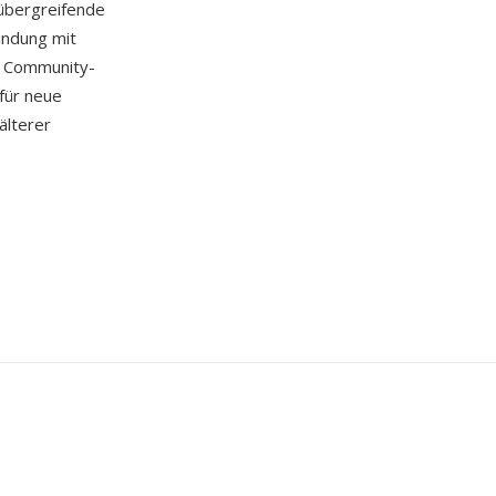
übergreifende
indung mit
er Community-
für neue
älterer