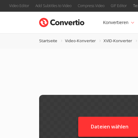
Video Editor
Add Subtitles to Video
Compress Video
GIF Editor
Te
Konvertieren
Startseite
Video-Konverter
XVID-Konverter
Dateien wählen