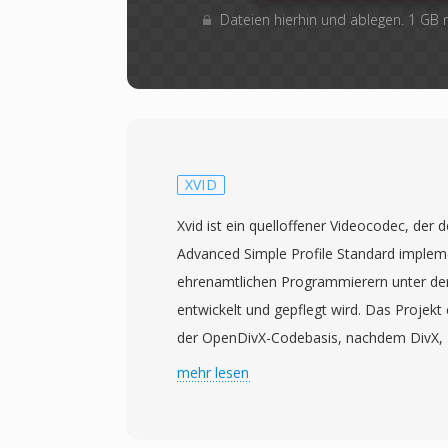
Dateien hierhin und ablegen. 1 GB
XVID
Xvid ist ein quelloffener Videocodec, der
Advanced Simple Profile Standard implem
ehrenamtlichen Programmierern unter d
entwickelt und gepflegt wird. Das Projekt
der OpenDivX-Codebasis, nachdem DivX, I
Codecs geschlossen hatte, und der ursprü
mehr lesen
rückwärts geschrieben als Anspielung auf 
erlangte in den frühen bis mittleren 2000e