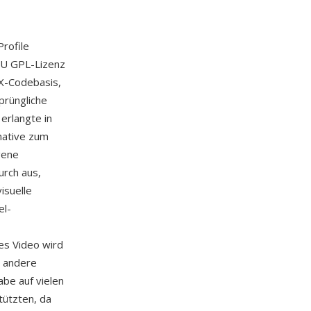
rofile
NU GPL-Lizenz
vX-Codebasis,
prüngliche
erlangte in
rnative zum
gene
urch aus,
isuelle
el-
es Video wird
d andere
abe auf vielen
ützten, da