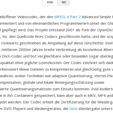
XVID
WV
quelloffener Videocodec, der den
MPEG-4 Part 2
Advanced Simple P
lementiert und von ehrenamtlichen Programmierern unter der G
d gepflegt wird. Das Projekt entstand 2001 als Fork der OpenDi
 Inc. den Quellcode ihres Codecs geschlossen hatte, und der urs
 rückwärts geschrieben als Anspielung auf diese Geschichte. Xvid 
s mittleren 2000er Jahren breite Verbreitung als kostenlose Alte
 DivX-Codec und bot vergleichbare oder bisweilen sogar überle
ualität ohne jegliche Lizenzkosten. Der Codec zeichnet sich dad
rkenswert kleine Dateien zu komprimieren und gleichzeitig gute v
ewahren, wobei Techniken wie adaptive Quantisierung, Viertel-Pix
pensation, globale und lokale Bewegungsschätzung sowie
ierte Quantisierungsmatrizen zum Einsatz kommen. Xvid-kodiert
e in AVI-Containern gespeichert, kann aber auch in MKV, MP4 un
ckt werden. Der Codec erhielt die Zertifizierung für die Wiederg
en DVD-Playern und Mediengeräten, die
DivX
-Wiedergabe unterst