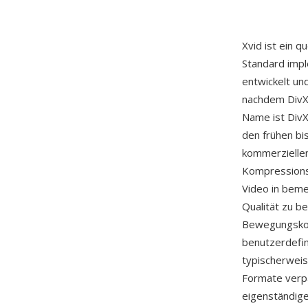
Xvid ist ein 
Standard imp
entwickelt un
nachdem DivX,
Name ist DivX
den frühen bi
kommerziellen
Kompressionsq
Video in beme
Qualität zu b
Bewegungskom
benutzerdefin
typischerweis
Formate verpa
eigenständig