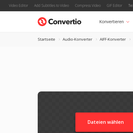
Video Editor
Add Subtitles to Video
Compress Video
GIF Editor
Te
Konvertieren
Startseite
Audio-Konverter
AIFF-Konverter
Dateien wählen