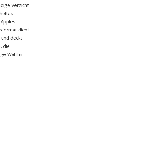
ndige Verzicht
holtes
n Apples
sformat dient.
t und deckt
, die
ige Wahl in