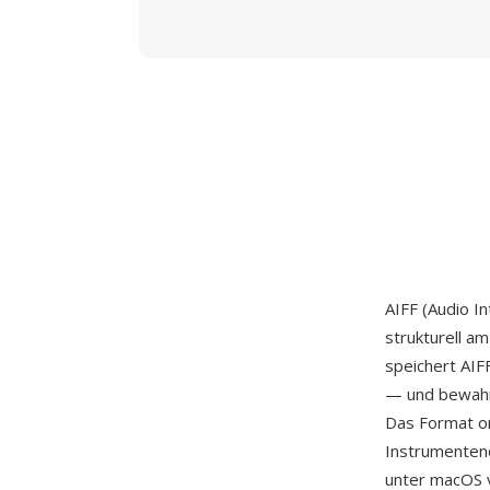
AIFF (Audio I
strukturell a
speichert AIF
— und bewahrt
Das Format or
Instrumentend
unter macOS v