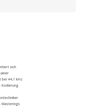
ntiert sich
tainer
t bei 44,1 kHz
e Kodierung.
ontechniker
s Masterings