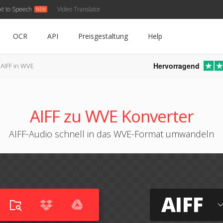
xt to Speech
Video Translator
OCR
API
Preisgestaltung
Help
Hervorragend
AIFF in WVE
AIFF zu WVE Konverter
AIFF-Audio schnell in das WVE-Format umwandeln
AIFF