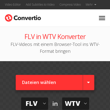
Video Editor
Add Subtitles to Video
Compress Video
Mehr
FLV in WTV Konverter
FLV-Videos mit einem Browser-Tool ins WTV-
Format bringen
Dateien wählen
FLV
WTV
in