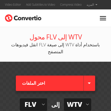
المزيد
Compress Video
Add Subtitles to Video
Video Editor
محول FLV إلى WTV
انقل فيديوهات FLV إلى صيغة WTV باستخدام أداة
المتصفح
اختر الملفات
FLV
WTV
إلى