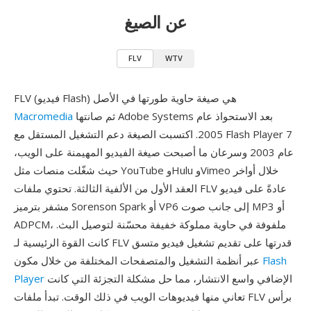
عن الصيغ
FLV
WTV
FLV (فيديو Flash) هي صيغة حاوية طورتها في الأصل
ثم صانتها Adobe Systems بعد الاستحواذ عام
Macromedia
2005. اكتسبت الصيغة دعم التشغيل المستقل مع Flash Player 7
عام 2003 وسرعان ما أصبحت صيغة الفيديو المهيمنة على الويب،
حيث شغّلت منصات مثل YouTube وHulu وVimeo خلال أواخر
العقد الأول من الألفية الثالثة. تحتوي ملفات FLV عادةً على فيديو
مشفر بترميز Sorenson Spark أو VP6 إلى جانب صوت MP3 أو
ADPCM، ملفوفة في حاوية مملوكة خفيفة محسّنة لتوصيل البث.
كانت القوة الرئيسية لـ FLV قدرتها على تقديم تشغيل فيديو متسق
Flash
عبر أنظمة التشغيل والمتصفحات المختلفة من خلال مكون
الإضافي واسع الانتشار، مما حل مشكلة التجزئة التي كانت
Player
تعاني منها فيديوهات الويب في ذلك الوقت. تبدأ ملفات FLV برأس