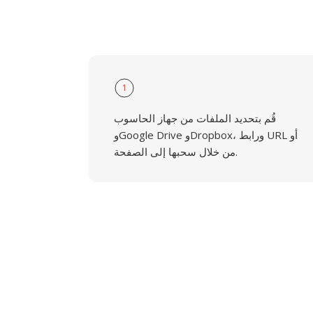
1
قُم بتحديد الملفات من جهاز الحاسوب
وGoogle Drive وDropbox، ورابط URL أو
من خلال سحبها إلى الصفحة.