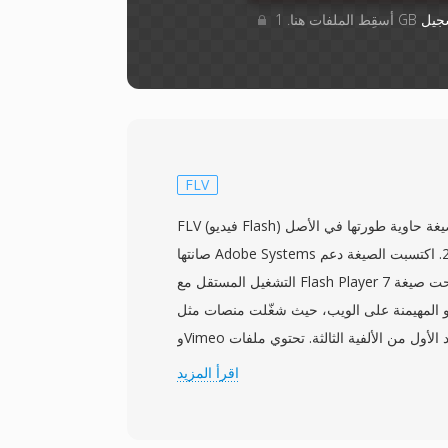
جيل
FLV
FLV (فيديو Flash) هي صيغة حاوية طورتها في الأصل Macromedia ثم
صانتها Adobe Systems بعد الاستحواذ عام 2005. اكتسبت الصيغة دعم
التشغيل المستقل مع Flash Player 7 عام 2003 وسرعان ما أصبحت صيغة
 المهيمنة على الويب، حيث شغّلت منصات مثل YouTube وHulu
وVimeo خلال أواخر العقد الأول من الألفية الثالثة. تحتوي ملفات FLV عادةً
على فيديو مشفر بترميز Sorenson Spark أو VP6 إلى جانب صوت MP3
اقرأ المزيد
أو ADPCM، ملفوفة في حاوية مملوكة خفيفة محسّنة لتوصيل البث. كانت
القوة الرئيسية لـ FLV قدرتها على تقديم تشغيل فيديو متسق عبر أنظمة