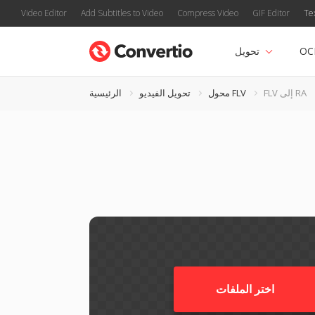
Video Editor
Add Subtitles to Video
Compress Video
GIF Editor
Te
OC
تحويل
FLV إلى RA
محول FLV
تحويل الفيديو
الرئيسية
اختر الملفات