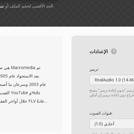
أسقِط الملفات هنا. 1 GB الحد الأقصى لحجم الملف أو
تس
الإعدادات
ترميز:
RealAudio 1.0 (14.4K
ترميز "بدون إعادة ترميز" بنسخ
الفيديو
قنوات الصوت:
أحادي (1.0)