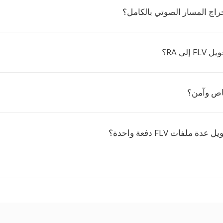
اج المسار الصوتي بالكامل؟
لى RA؟
اص وآمن؟
ملفات FLV دفعة واحدة؟