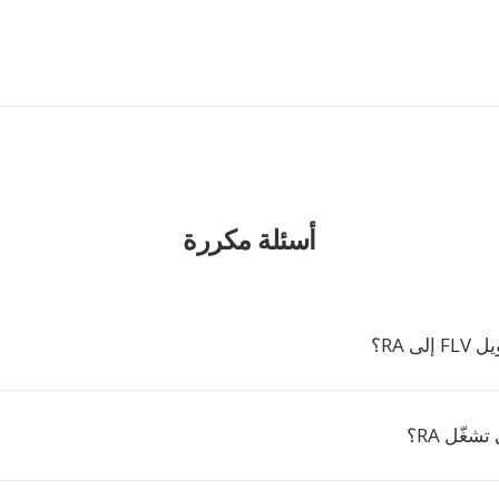
أسئلة مكررة
ى RA؟
شغّل RA؟