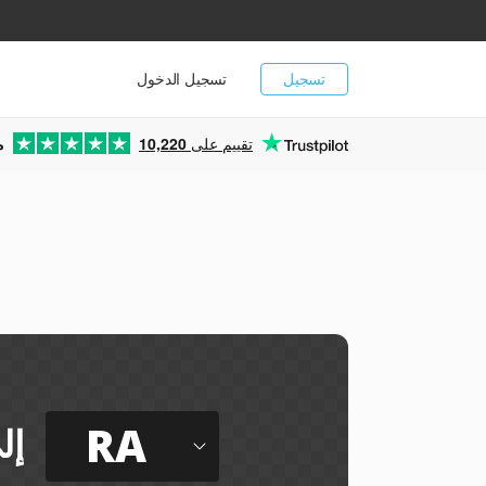
تسجيل
تسجيل الدخول
تقييم على
10,220
م
RA
إل