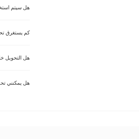
هل سيتم استخر
كم يستغرق تحويل FLV إ
هل التحويل خ
هل يمكنني تحويل عدة 