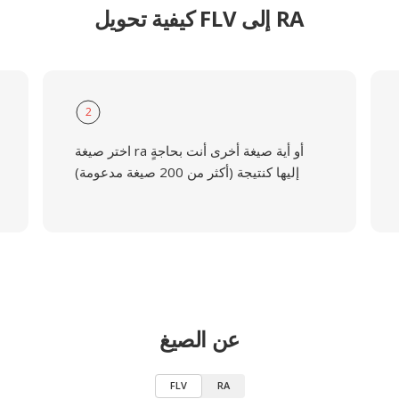
كيفية تحويل FLV إلى RA
2
اختر صيغة ra أو أية صيغة أخرى أنت بحاجةٍ
إليها كنتيجة (أكثر من 200 صيغة مدعومة)
عن الصيغ
FLV
RA