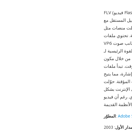
Flash Player  عام 2003 وسرعان ما
Y وHulu وVimeo خلال
و مشفر بترميز Sorenson Spark أو
VP6 إلى جانب صوت MP3 أو ADPCM، ملفوفة في حاوية مملوكة خفيفة محسّنة لتوصيل البث. كانت
الرئيسية لـ FLV قدرتها على تقديم تشغيل فيديو متسق عبر أنظمة التشغيل والمتصفحات المختلفة
من خلال مكون
 حزم بيانات موسومة، وهو هيكل يتيح
شارة، مما يتيح
و عبر الإنترنت من تجربة
 الإنترنت بشكل
HTML والترميزات الحديثة حلت محل التوصيل القائم على Flash، تظل ملفات FLV
Adobe 
:
المطوّر
دار الأول
: 2003