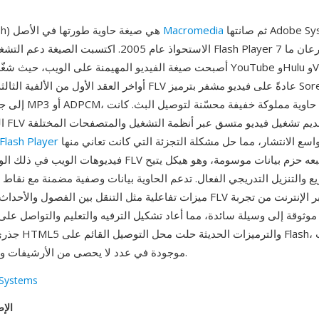
ثم صانتها Adobe Systems بعد
Macromedia
FLV (فيديو Flash) هي صيغة حاوية طورتها في الأصل
الاستحواذ عام 2005. اكتسبت الصيغة دعم التشغيل المستقل مع 7
أصبحت صيغة الفيديو المهيمنة على الويب، حيث شغّلت منصات مثل ouTube
أواخر العقد الأول من الألفية الثالثة. تحتوي ملفات FLV عادةً على فيدي
القوة 
الإضافي واسع الانتشار، مما حل مشكلة التجزئة التي كانت تعاني منها
Flash Player
فيديوهات الويب في ذلك الوقت. تبدأ ملفات FLV برأس مدمج يتبعه
ع والتنزيل التدريجي الفعال. تدعم الحاوية بيانات وصفية مضمنة مع نقاط إ
ميزات تفاعلية مثل التنقل بين الفصول والأحداث المؤقتة. حوّلت FLV الفيدي
ثوقة إلى وسيلة سائدة، مما أعاد تشكيل الترفيه والتعليم والتواصل على
جذري. رغم أن فيديو 5
موجودة في عدد لا يحصى من الأرشيفات والأنظمة القديمة.
Systems
الإص