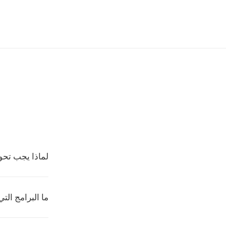
لماذا يجب تحويل FLV إل
ما البرامج التي ت