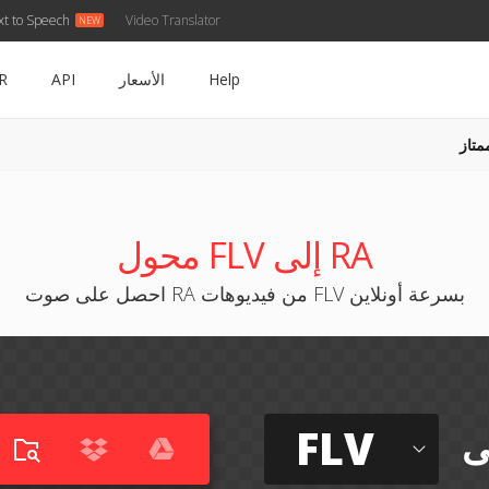
xt to Speech
Video Translator
Help
الأسعار
API
R
متاز
محول FLV إلى RA
احصل على صوت RA من فيديوهات FLV بسرعة أونلاين
FLV
ى