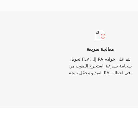
هيئات البث مثل BBC وNPR على RealAudio للبث عبر الإنترنت. من
فهوم البث التكيفي بمعدل بت الذي أثّر في معايير
لاحقة مثل HLS وDASH. رغم أن المرمّزات الحديثة حلّت محله، لا تزال
أرشيفات ضخمة من محتوى RA من إذاعة الويب المبكرة موجودة وتحتاج
إلى تحويل للتشغيل على الأجهزة الحالية.
معالجة سريعة
تحويل FLV إلى RA يتم على خوادم
سحابية بسرعة. استخرج الصوت من
الفيديو وحمّل نتيجة RA في لحظات.