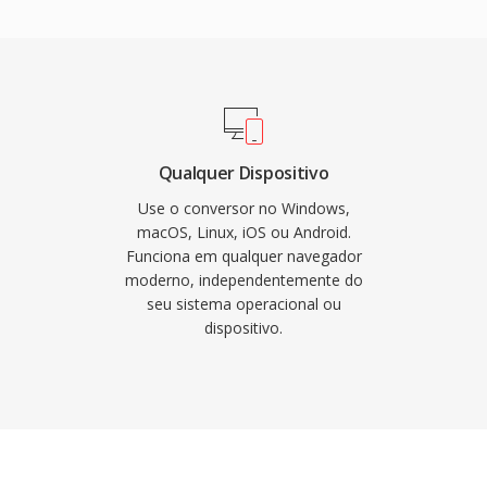
meros acervos é
m codificação de taxa
aptativo de múltiplas
etados para minimizar
 não confiáveis. No
centenas de milhões de
ependiam do RealAudio
Qualquer Dispositivo
ao técnica duradoura foi
Use o conversor no Windows,
adaptativa que
macOS, Linux, iOS ou Android.
Funciona em qualquer navegador
LS e DASH. Embora
moderno, independentemente do
s acervos de conteúdo
seu sistema operacional ou
 precisam de conversão
dispositivo.