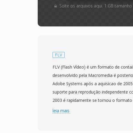
Solte os arquivos aqui. 1 GB tamanho
FLV
FLV (Flash Vídeo) é um formato de contai
desenvolvido pela Macromedia é posteri
Adobe Systems após a aquisicao de 2005
suporte para reprodução independente c
2003 é rapidamente se tornou o formato
web, alimentando plataformas como You
leia mais
durante o final dos anos 2000. Os arqui
contém vídeo codificado com o codec So