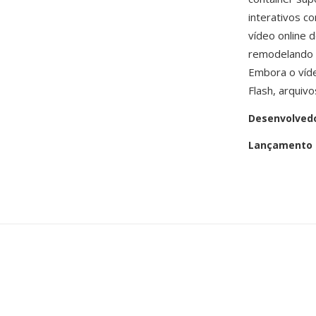
interativos c
vídeo online 
remodelando 
Embora o víd
Flash, arqui
Desenvolved
Lançamento i