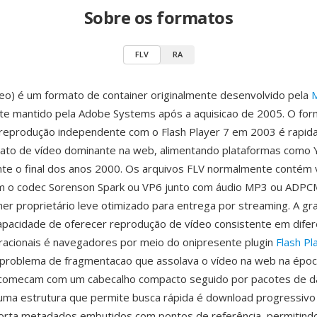
Sobre os formatos
FLV
RA
deo) é um formato de container originalmente desenvolvido pela
te mantido pela Adobe Systems após a aquisicao de 2005. O fo
 reprodução independente com o Flash Player 7 em 2003 é rapi
mato de vídeo dominante na web, alimentando plataformas como 
te o final dos anos 2000. Os arquivos FLV normalmente contém 
om o codec Sorenson Spark ou VP6 junto com áudio MP3 ou ADPCM
er proprietário leve otimizado para entrega por streaming. A gr
apacidade de oferecer reprodução de vídeo consistente em dife
acionais é navegadores por meio do onipresente plugin
Flash Pl
 problema de fragmentacao que assolava o vídeo na web na époc
 comecam com um cabecalho compacto seguido por pacotes de 
uma estrutura que permite busca rápida é download progressivo 
porta metadados embutidos com pontos de referência, permitind