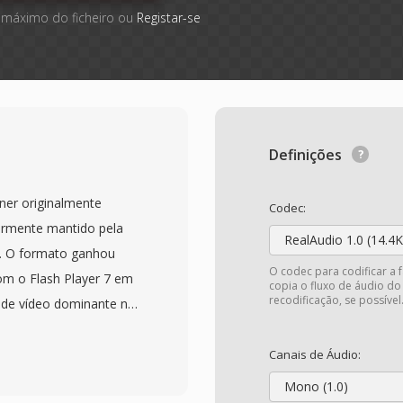
 máximo do ficheiro ou
Registar-se
Definições
ner originalmente
Codec:
ormente mantido pela
RealAudio 1.0 (14.4K
. O formato ganhou
O codec para codificar a 
om o Flash Player 7 em
copia o fluxo de áudio do
recodificação, se possível
 de vídeo dominante na
Tube, Hulu é Vimeo
vos FLV normalmente
Canais de Áudio:
renson Spark ou VP6
Mono (1.0)