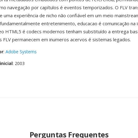
omo navegação por capítulos é eventos temporizados. O FLV tra
de uma experiência de nicho não confiável em um meio mainstrea
fundamentalmente entretenimento, educacao é comunicação na i
eo HTML5 é codecs modernos tenham substituído a entrega ba
vos FLV permanecem em inumeros acervos é sistemas legados.
or
:
Adobe Systems
nicial
: 2003
Perguntas Frequentes