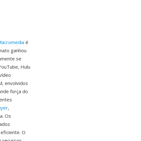
Macromedia
é
rmato ganhou
damente se
YouTube, Hulu
vídeo
, envolvidos
ande força do
rentes
ayer
,
a. Os
dados
eficiente. O
o recursos