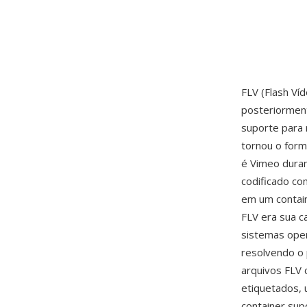
FLV (Flash Ví
posteriormen
suporte para
tornou o for
é Vimeo duran
codificado c
em um contain
FLV era sua c
sistemas oper
resolvendo o
arquivos FLV
etiquetados, 
container su