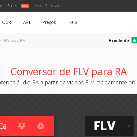
xt to Speech
Video Translator
OCR
API
Preços
Help
Excelente
FLV para RA
Conversor de FLV para RA
tenha áudio RA a partir de vídeos FLV rapidamente onl
FLV