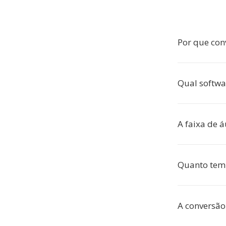
Por que con
Qual softwa
A faixa de á
Quanto temp
A conversão