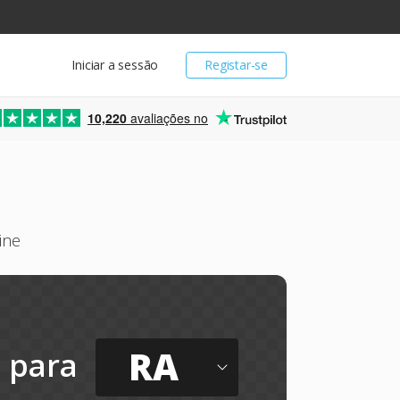
Iniciar a sessão
Registar-se
10,220
avaliações no
ine
RA
para