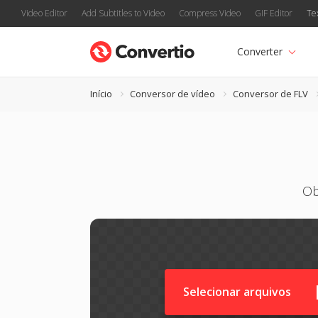
Video Editor
Add Subtitles to Video
Compress Video
GIF Editor
Te
Converter
Início
Conversor de vídeo
Conversor de FLV
Ob
Selecionar arquivos