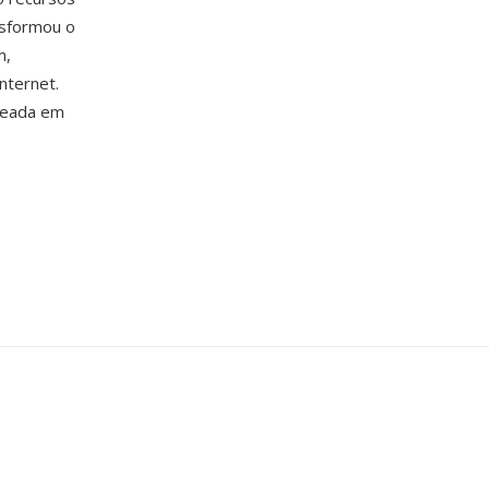
nsformou o
m,
nternet.
seada em