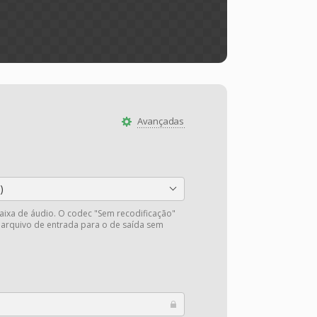
Avançadas
)
faixa de áudio. O codec "Sem recodificação"
 arquivo de entrada para o de saída sem
.