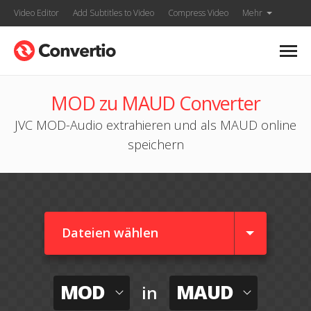
Video Editor
Add Subtitles to Video
Compress Video
Mehr
MOD zu MAUD Converter
JVC MOD-Audio extrahieren und als MAUD online
speichern
Dateien wählen
MOD
MAUD
in