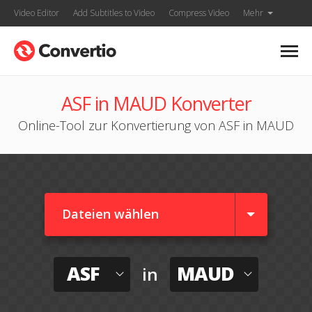
Video Editor
Add Subtitles to Video
Compress Video
Mehr
ASF in MAUD Konverter
Online-Tool zur Konvertierung von ASF in MAUD
Dateien wählen
ASF
MAUD
in