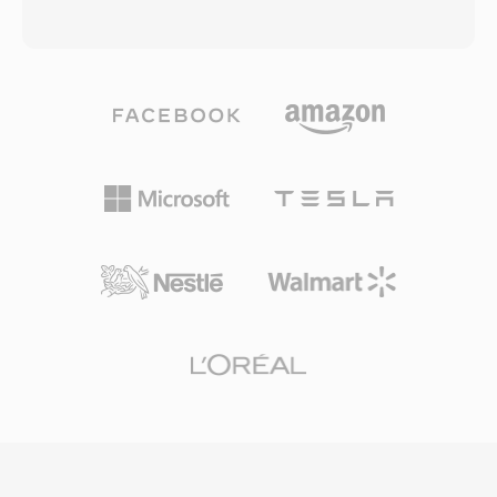
Computerzugriff ohne
Bitraten — von 4,75 bis 12,2 kbps — abhängig
Banderfassungsverzögerungen erhalten
von Netzwerkbedingungen und
konnten. Das Format nimmt mit Standard-
Hintergrundgeräuschen. Bei sinkender
Definition-Auflösungen von 720x480 (NTSC)
Verbindungsqualität schaltet der Encoder auf
oder 720x576 (PAL) bei Bitraten auf, die für
eine niedrigere Rate um und tauscht
Consumer-Heimvideoqualität ausreichen.
geringfügige Klarheit gegen
MOD-Dateien werden zusammen mit
Uebertragungssicherheit. Dieser adaptive
Metadaten in einer Verzeichnisstruktur auf dem
Mechanismus ist in den 3GPP-Spezifikationen
Aufnahmegerät organisiert, die Clip-
definiert und stellt einen der weltweit am
Informationen, Aufnahmedaten und Playlist-
häufigsten eingesetzten Sprachcodecs dar, der
Daten nachverfolgt. Panasonic und Canon
in Milliarden von Mobilfunkgesprächen zum
übernahmen das MOD-Format ebenfalls in
Einsatz kommt. Der Hauptvorteil ist die
einigen ihrer Consumer-Camcorder-Modelle,
Kompressionseffizienz: Eine Minute AMR-Audio
was seine Reichweite über JVC-Produkte hinaus
bei 12,2 kbps belegt nur etwa 90 KB — ideal für
erweiterte. Während der Wechsel zu HD-
Sprachmemos, Mailbox und MMS in
Aufnahmen MOD für neue Produktionen
bandbreitenbeschränkten Netzen. Ein weiterer