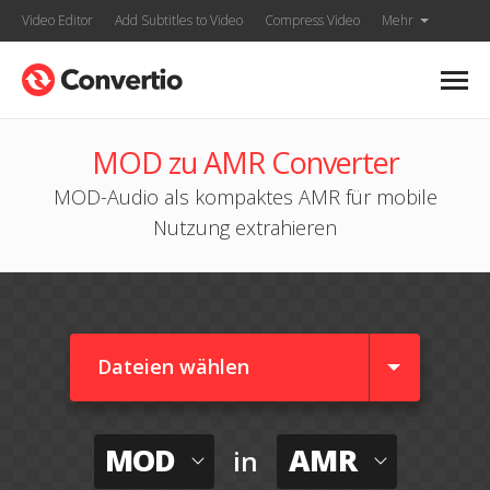
Video Editor
Add Subtitles to Video
Compress Video
Mehr
MOD zu AMR Converter
MOD-Audio als kompaktes AMR für mobile
Nutzung extrahieren
Dateien wählen
MOD
AMR
in