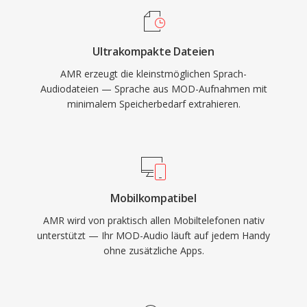
weitgehend verdrängt hat, bleibt das Format
Vorteil ist die integrierte
relevant für den Zugriff auf und die
Sprachaktivitätserkennung und
Konvertierung von archivierten Aufnahmen aus
Ultrakompakte Dateien
Komfortgeräuscherzeugung, die die
der Mitte der 2000er Jahre.
AMR erzeugt die kleinstmöglichen Sprach-
Übertragung während Stille reduziert. Für Musik
Audiodateien — Sprache aus MOD-Aufnahmen mit
ist AMR aufgrund der geringen Bandbreite
minimalem Speicherbedarf extrahieren.
(300-3400 Hz) ungeeignet, doch für
verständliche Sprachwiedergabe unter
schwierigen Netzwerkbedingungen ist der
Codec unerreicht.
Mobilkompatibel
AMR wird von praktisch allen Mobiltelefonen nativ
unterstützt — Ihr MOD-Audio läuft auf jedem Handy
ohne zusätzliche Apps.