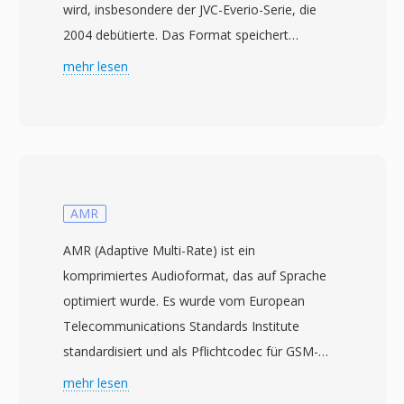
wird, insbesondere der JVC-Everio-Serie, die
2004 debütierte. Das Format speichert
Standard-Definition-MPEG-2-Programm-
mehr lesen
Stream-Video zusammen mit MPEG-1 Layer II-
oder Dolby Digital-Audio und erzeugt Dateien,
die strukturell den VOB-Dateien auf DVDs
ähneln. Diese Aehnlichkeit zu DVD-Video-Daten
bedeutet, dass MOD-Dateien oft von Tools
abgespielt oder verarbeitet werden können, die
AMR
für MPEG-2-Inhalte konzipiert sind, manchmal
AMR (Adaptive Multi-Rate) ist ein
nur durch eine Aenderung der
komprimiertes Audioformat, das auf Sprache
Dateierweiterung. JVC entwarf MOD als
optimiert wurde. Es wurde vom European
praktische Brücke zwischen bandbasierter DV-
Telecommunications Standards Institute
Aufnahme und vollständig dateibasierten
standardisiert und als Pflichtcodec für GSM-
Workflows, sodass Benutzer direkt auf
und 3G-Mobilfunknetze übernommen. Der
mehr lesen
Wechselspeicher aufnehmen und sofortigen
Codec wechselt dynamisch zwischen acht