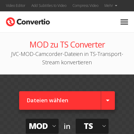
Video Editor
Add Subtitles to Video
Compress Video
Mehr
MOD zu TS Converter
JVC-MOD-Camcorder-Dateien in TS-Transport-
Stream konvertieren
Dateien wählen
MOD
TS
in