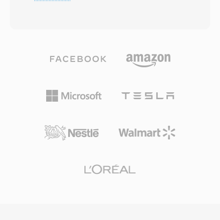
Speicherumgebungen konzipiert, in denen
Computerzugriff ohne
Datenverlust oder -beschädigung möglich ist —
Banderfassungsverzögerungen erhalten
etwa Fernsehrundfunk, Satellitenübertragung
konnten. Das Format nimmt mit Standard-
und Netzwerk-Streaming. Das Format teilt
Definition-Auflösungen von 720x480 (NTSC)
Inhalte in Pakete fester Grösse von 188 Bytes
oder 720x576 (PAL) bei Bitraten auf, die für
auf, wobei jedes einen 4-Byte-Header mit
Consumer-Heimvideoqualität ausreichen.
Synchronisations-, Fehlerindikations- und
MOD-Dateien werden zusammen mit
Stream-Identifikationsinformationen trägt.
Metadaten in einer Verzeichnisstruktur auf dem
Diese Paketstruktur ermöglicht es Empfängern,
Aufnahmegerät organisiert, die Clip-
nach Signalunterbrechungen schnell zu
Informationen, Aufnahmedaten und Playlist-
resynchronisieren — eine entscheidende
Daten nachverfolgt. Panasonic und Canon
Fähigkeit für Echtzeit-Rundfunkübertragung, die
übernahmen das MOD-Format ebenfalls in
Transport Streams von Programm Streams
einigen ihrer Consumer-Camcorder-Modelle,
unterscheidet, welche für zuverlässige
was seine Reichweite über JVC-Produkte hinaus
Speichermedien ausgelegt sind. TS kann
erweiterte. Während der Wechsel zu HD-
mehrere Programme in einen einzigen Stream
Aufnahmen MOD für neue Produktionen