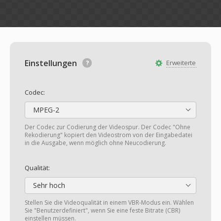
Einstellungen
Erweiterte
Codec:
MPEG-2
Der Codec zur Codierung der Videospur. Der Codec "Ohne
Rekodierung" kopiert den Videostrom von der Eingabedatei
in die Ausgabe, wenn möglich ohne Neucodierung.
Qualität:
Sehr hoch
Stellen Sie die Videoqualität in einem VBR-Modus ein. Wählen
Sie "Benutzerdefiniert", wenn Sie eine feste Bitrate (CBR)
einstellen müssen.