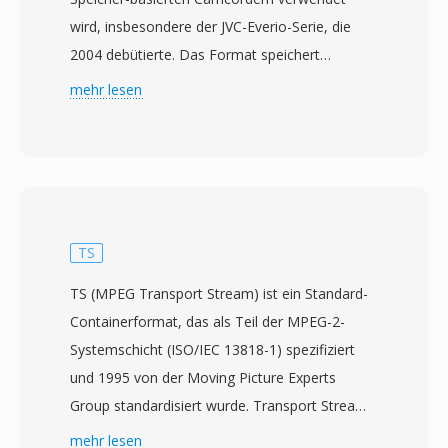
wird, insbesondere der JVC-Everio-Serie, die
2004 debütierte. Das Format speichert
Standard-Definition-MPEG-2-Programm-
mehr lesen
Stream-Video zusammen mit MPEG-1 Layer II-
oder Dolby Digital-Audio und erzeugt Dateien,
die strukturell den VOB-Dateien auf DVDs
ähneln. Diese Aehnlichkeit zu DVD-Video-Daten
bedeutet, dass MOD-Dateien oft von Tools
abgespielt oder verarbeitet werden können, die
TS
für MPEG-2-Inhalte konzipiert sind, manchmal
TS (MPEG Transport Stream) ist ein Standard-
nur durch eine Aenderung der
Containerformat, das als Teil der MPEG-2-
Dateierweiterung. JVC entwarf MOD als
Systemschicht (ISO/IEC 13818-1) spezifiziert
praktische Brücke zwischen bandbasierter DV-
und 1995 von der Moving Picture Experts
Aufnahme und vollständig dateibasierten
Group standardisiert wurde. Transport Streams
Workflows, sodass Benutzer direkt auf
sind für Kommunikations- und
mehr lesen
Wechselspeicher aufnehmen und sofortigen