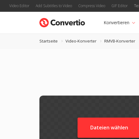
Video Editor
Add Subtitles to Video
Compress Video
GIF Editor
Te
Konvertieren
Startseite
Video-Konverter
RMVB-Konverter
Dateien wählen