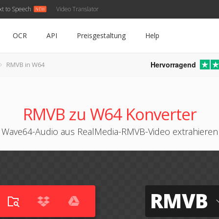
xt to Speech
Video Translator
OCR
API
Preisgestaltung
Help
Hervorragend
RMVB in W64
RMVB zu W64 Konverter
Wave64-Audio aus RealMedia-RMVB-Video extrahieren
RMVB