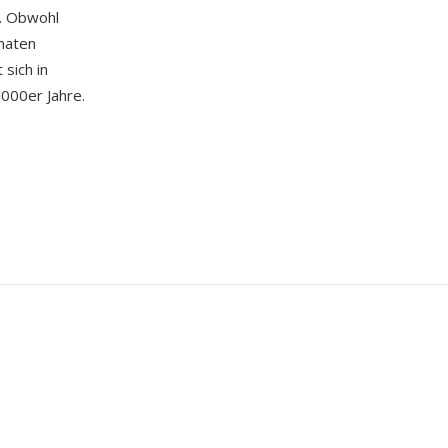
t. Obwohl
maten
sich in
000er Jahre.