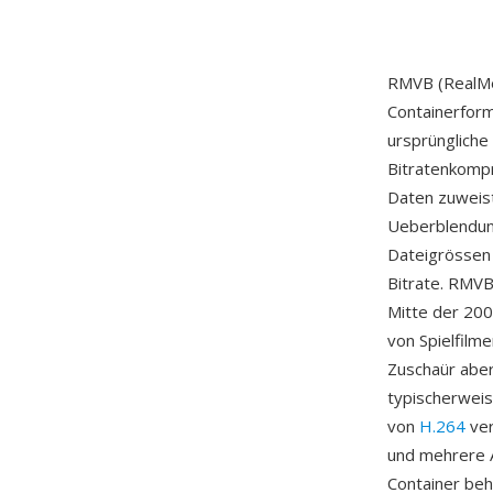
RMVB (RealMed
Containerform
ursprüngliche
Bitratenkompr
Daten zuweist
Ueberblendung
Dateigrössen 
Bitrate. RMVB
Mitte der 200
von Spielfilm
Zuschaür aber
typischerwei
von
H.264
ver
und mehrere A
Container beha