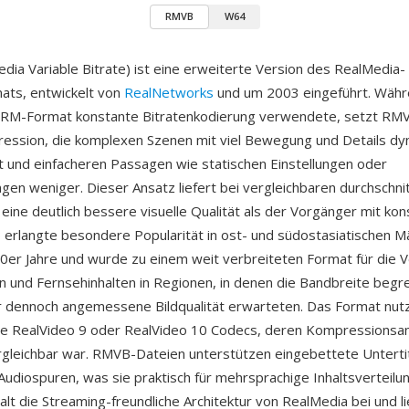
RMVB
W64
ia Variable Bitrate) ist eine erweiterte Version des RealMedia-
ats, entwickelt von
RealNetworks
und um 2003 eingeführt. Währ
 RM-Format konstante Bitratenkodierung verwendete, setzt RMVB
ession, die komplexen Szenen mit viel Bewegung und Details d
 und einfacheren Passagen wie statischen Einstellungen oder
en weniger. Dieser Ansatz liefert bei vergleichbaren durchschnit
eine deutlich bessere visuelle Qualität als der Vorgänger mit kon
 erlangte besondere Popularität in ost- und südostasiatischen Mä
0er Jahre und wurde zu einem weit verbreiteten Format für die 
en und Fernsehinhalten in Regionen, in denen die Bandbreite begr
 dennoch angemessene Bildqualität erwarteten. Das Format nut
se RealVideo 9 oder RealVideo 10 Codecs, deren Kompressionsa
gleichbar war. RMVB-Dateien unterstützen eingebettete Untert
udiospuren, was sie praktisch für mehrsprachige Inhaltsverteilu
lt die Streaming-freundliche Architektur von RealMedia bei und li