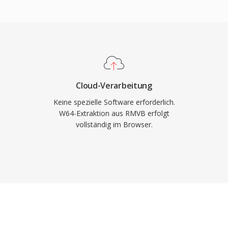
 und findet sich in
 Bittiefen und
 Videosammlungen aus
it hervorragend für
ssenschaftliche
nd andere professionelle
terstützung für
hniker und Produzenten,
Cloud-Verarbeitung
ven Aufnahmen arbeiten,
Keine spezielle Software erforderlich.
chheit von WAV ohne die
W64-Extraktion aus RMVB erfolgt
vollständig im Browser.