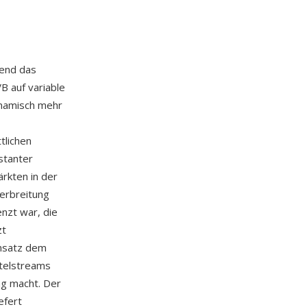
end das
 auf variable
ynamisch mehr
tlichen
stanter
rkten in der
Verbreitung
enzt war, die
zt
nsatz dem
itelstreams
ng macht. Der
efert