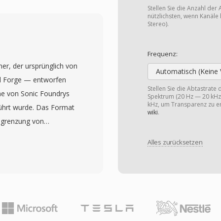
e Qualität als der
Stellen Sie die Anzahl der 
erlangte besondere
nützlichsten, wenn Kanäle 
Stereo).
Märkten in der Mitte der
breiteten Format für die
Frequenz:
halten in Regionen, in
er, der ursprünglich von
Zuschaür aber dennoch
Automatisch (Keine 
d Forge — entworfen
s Format nutzt
Stellen Sie die Abtastrate
e von Sonic Foundrys
Spektrum (20 Hz — 20 kHz)
eo 10 Codecs, deren
kHz, um Transparenz zu er
ührt wurde. Das Format
leichbar war. RMVB-
wiki
.
begrenzung von
titelstreams und mehrere
 die bei langen
prachige
Alles zurücksetzen
n oder
halt die Streaming-
sch wird. W64 erreicht
nd liefert gleichzeitig
felder auf 64 Bit
Bitratenkodierung bietet.
Codes verwendet werden.
n MP4 mit H.264 und
eien im Exabyte-Bereich
de, hat es in
cherbeschränkung. Das