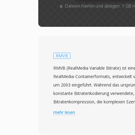
Dateien hierhin und ablegen. 1 GB
RMVB
RMVB (RealMedia Variable Bitrate) ist ein
RealMedia-Containerformats, entwickelt
um 2003 eingeführt. Während das ursprü
konstante Bitratenkodierung verwendete,
Bitratenkompression, die komplexen Sze
und Details dynamisch mehr Daten zuweis
mehr lesen
Passagen wie statischen Einstellungen o
weniger. Dieser Ansatz liefert bei verglei