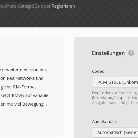
 maximale dateigröße oder
Registrieren
Einstellungen
e erweiterte Version des
Codec:
 von RealNetworks und
PCM_S16LE (Unkomp
ngliche RM-Format
Der Codec zur Codierung
 setzt RMVB auf variable
Rekodierung" kopiert den 
Ausgabe, wenn möglich o
nen mit viel Bewegung
t und einfacheren
der Ueberblendungen
Audiokanäle:
chbaren durchschnittlichen
Automatisch (Keine 