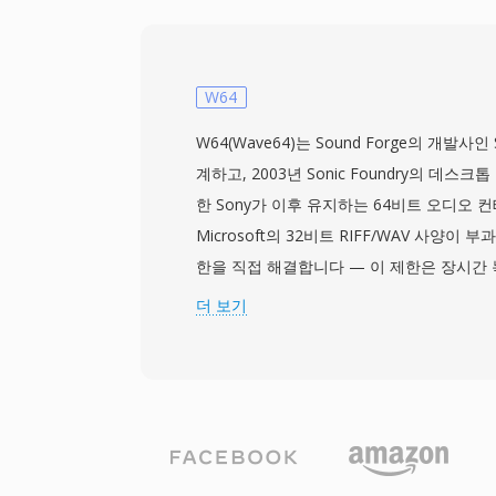
동아시아 및 동남아시아 시장에서 특히 인기
한적이지만 시청자가 합리적인 화질을 요구
와 TV 콘텐츠를 배포하는 데 널리 사용되는
식은 일반적으로 H.264에 필적하는 기술을 사용
W64
RealVideo 10 코덱을 사용합니다. RMV
W64(Wave64)는 Sound Forge의 개발사인 
림과 다중 오디오 트랙을 지원하여, 다국어
계하고, 2003년 Sonic Foundry의 데
다. 이 컨테이너는 가변 비트레이트 인코딩
한 Sony가 이후 유지하는 64비트 오디오 
함께 RealMedia의 스트리밍 친화적인 아
Microsoft의 32비트 RIFF/WAV 사양이 
는 대부분의 용도에서 H.264를 사용하는 M
한을 직접 해결합니다 — 이 제한은 장시간 
대체되었지만, 아시아 시장에서 사용자 기반
높은 샘플레이트 프로덕션에서 문제가 됩니다
더 보기
2000년대 중반의 온라인 미디어 아카이브
크기 필드를 64비트로 확장하고 4문자 코드
여전히 발견됩니다.
이를 달성합니다. 이 구조적 변경으로 파일
지 가능해져 실질적인 저장 제약이 사라집니다
플레이트, 비트 심도, 채널 구성을 지원하여
서트 녹음, 과학 데이터 수집에 적합합니다. Sound
및 기타 전문 디지털 오디오 워크스테이션이 