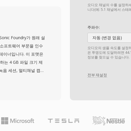
를 얻었으며, 대역폭이 제
오디오 채널의 수를 설정하세
하는 지역에서 장편 영화
니다(예: 5.1 채널에서 스
 형식이 되었습니다. 이 형
한 RealVideo 9 또는
주파수:
B 파일은 임베디드 자막 스트
Sonic Foundry가 원래 설
자동 (변경 없음)
 콘텐츠 배포에 실용적입니
스크톱 소프트웨어 부문을 인수
오디오의 샘플 속도를 설정하세요
이 제공하는 품질 향상과
은 투명도에 도달하려면 44.
컨테이너입니다. 이 포맷은
정보를 찾으실 수 있습니다.
키텍처를 유지합니다. RMVB
부과하는 4 GB 파일 크기 제
P4와 기타 최신 형식으로
녹음 세션, 멀티채널 캡처,
을 유지하고 있으며,
전부 재설정
. W64는 청크 식별자와
와 개인 비디오 컬렉션에서
 대신 GUID를 사용하여
 크기가 엑사바이트 단위까
. 이 포맷은 임의의 샘
 영화 스코어링, 라이브 콘
 Forge, Audacity
네이티브 W64 지원을 제