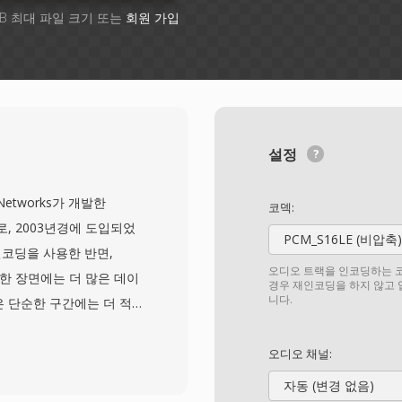
GB 최대 파일 크기 또는
회원 가입
설정
ealNetworks가 개발한
코덱:
로, 2003년경에 도입되었
PCM_S16LE (비압축)
인코딩을 사용한 반면,
오디오 트랙을 인코딩하는 코
한 장면에는 더 많은 데이
경우 재인코딩을 하지 않고
니다.
은 단순한 구간에는 더 적
트 압축을 사용합니다. 이
동등한 평균 파일 크기에서
오디오 채널:
MVB는 2000년대 중반
자동 (변경 없음)