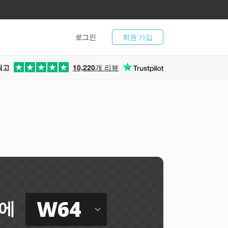
로그인
회원 가입
최고
10,220
개 리뷰
W64
에