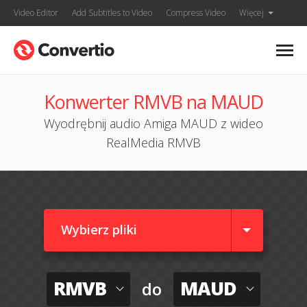
Video Editor
Add Subtitles to Video
Compress Video
Więcej
Konwerter RMVB na MAUD
Wyodrębnij audio Amiga MAUD z wideo
RealMedia RMVB
Wybierz pliki
RMVB
MAUD
do