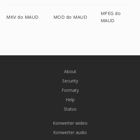
MPEG do
MKV do MAUD
MOD do MAUD
MAUD
About
Security
Formaty
Help
Status
Konwerter wideo
Konwerter audio