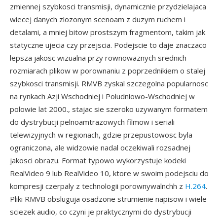
zmiennej szybkosci transmisji, dynamicznie przydzielajaca
wiecej danych zlozonym scenoam z duzym ruchem i
detalami, a mniej bitow prostszym fragmentom, takim jak
statyczne ujecia czy przejscia. Podejscie to daje znaczaco
lepsza jakosc wizualna przy rownowaznych srednich
rozmiarach plikow w porownaniu z poprzednikiem o stalej
szybkosci transmisji. RMVB zyskal szczegolna popularnosc
na rynkach Azji Wschodniej i Poludniowo-Wschodniej w
polowie lat 2000., stajac sie szeroko uzywanym formatem
do dystrybucji pelnoamtrazowych filmow i seriali
telewizyjnych w regionach, gdzie przepustowosc byla
ograniczona, ale widzowie nadal oczekiwali rozsadnej
jakosci obrazu. Format typowo wykorzystuje kodeki
RealVideo 9 lub RealVideo 10, ktore w swoim podejsciu do
kompresji czerpaly z technologii porownywalnchh z
H.264
.
Pliki RMVB obsluguja osadzone strumienie napisow i wiele
sciezek audio, co czyni je praktycznymi do dystrybucji