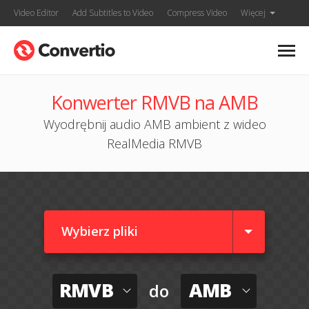
Video Editor
Add Subtitles to Video
Compress Video
Więcej
Konwerter RMVB na AMB
Wyodrębnij audio AMB ambient z wideo
RealMedia RMVB
Wybierz pliki
RMVB
AMB
do