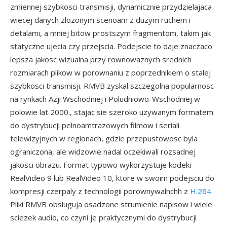
zmiennej szybkosci transmisji, dynamicznie przydzielajaca
wiecej danych zlozonym scenoam z duzym ruchem i
detalami, a mniej bitow prostszym fragmentom, takim jak
statyczne ujecia czy przejscia. Podejscie to daje znaczaco
lepsza jakosc wizualna przy rownowaznych srednich
rozmiarach plikow w porownaniu z poprzednikiem o stalej
szybkosci transmisji. RMVB zyskal szczegolna popularnosc
na rynkach Azji Wschodniej i Poludniowo-Wschodniej w
polowie lat 2000., stajac sie szeroko uzywanym formatem
do dystrybucji pelnoamtrazowych filmow i seriali
telewizyjnych w regionach, gdzie przepustowosc byla
ograniczona, ale widzowie nadal oczekiwali rozsadnej
jakosci obrazu. Format typowo wykorzystuje kodeki
RealVideo 9 lub RealVideo 10, ktore w swoim podejsciu do
kompresji czerpaly z technologii porownywalnchh z
H.264
.
Pliki RMVB obsluguja osadzone strumienie napisow i wiele
sciezek audio, co czyni je praktycznymi do dystrybucji