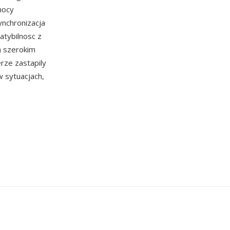
mocy
ynchronizacja
atybilnosc z
a szerokim
erze zastapily
w sytuacjach,