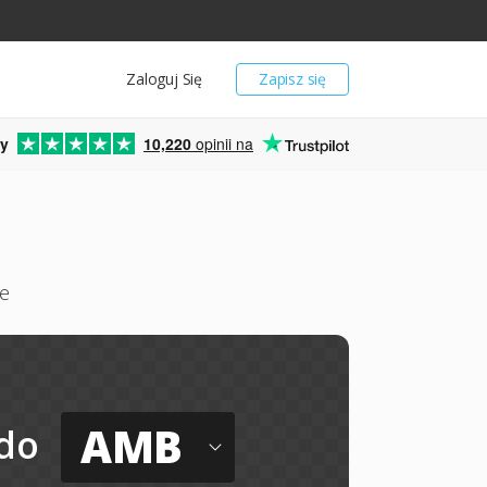
Zaloguj Się
Zapisz się
y
10,220
opinii na
e
AMB
do