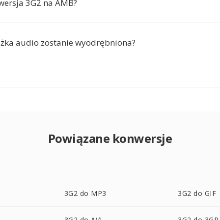
nwersja 3G2 na AMB?
ieżka audio zostanie wyodrębniona?
Powiązane konwersje
3G2 do MP3
3G2 do GIF
3G2 do AVI
3G2 do 3GP