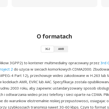
O formatach
3G2
AMB
plikow 3GPP2) to kontener multimedialny opracowany przez
3rd 
roject 2
do uzycia w sieciach komorkowych CDMA2000. Zbudowan
(MPEG-4 Part 12), przechowuje wideo zakodowane w H.263 lub 
w kodekach AMR, EVRC lub AAC. Specyfikacja zostala opublikowan
rudniu 2003 roku, aby zapewnic ustandaryzowany sposob obslug
ch i odtwarzania wideo przez telefony i sieci oparte na CDMA. Pli
 do warunkow ekstremalnie niskiej przepustowosci, osiagajac 
przy szybkosciach transmisji nawet 30-60 kbps. Czyni to format 