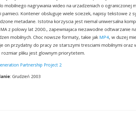
o mobilnego nagrywania wideo na urzadzeniach o ograniczonej 
 i pamieci. Kontener obsluguje wiele sciezek, napisy tekstowe z s
dzone metadane. Istotna korzyscia jest niemal uniwersalna komp
DMA z polowy lat 2000., zapewniajaca niezawodne odtwarzanie n
dzen mobilnych. Choc nowsze formaty, takie jak
MP4
, w duzej mi
e on przydatny do pracy ze starszymi tresciami mobilnymi oraz 
 rozmiar pliku jest glownym priorytetem.
eneration Partnership Project 2
danie
: Grudzień 2003