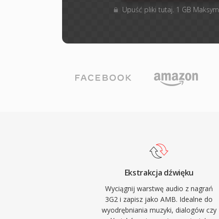
Upuść pliki tutaj. 1 GB Maksym
Ekstrakcja dźwięku
Wyciągnij warstwę audio z nagrań
3G2 i zapisz jako AMB. Idealne do
wyodrębniania muzyki, dialogów czy