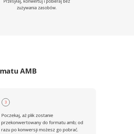
Przesyłaj, konwertuj i pobieraj bez
zużywania zasobów.
ormatu AMB
3
Poczekaj, aż plik zostanie
przekonwertowany do formatu amb; od
razu po konwersji możesz go pobrać.