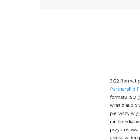
3G2 (format 
Partnership P
formatu ISO 
wraz z audio 
pierwszy w g
multimedialny
przystosowane
jakosc wideo 