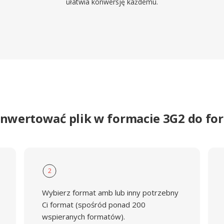
ułatwia konwersję każdemu.
onwertować plik w formacie 3G2 do f
2
Wybierz format amb lub inny potrzebny
Ci format (spośród ponad 200
wspieranych formatów).