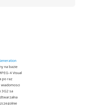
Generation
y na bazie
MPEG-4 Visual
a po raz
i wiadomosci
ki 3G2 sa
odtwarzalna
szczegolnie