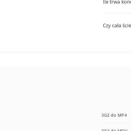
Ile trwa ko
Czy cała śc
3G2 do MP4
3G2 do MOV