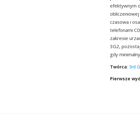
efektywnym d
obliczeniowej
czasowa i osa
telefonami C
zakresie urza
3G2, pozostaj
gdy minimalny
Twórca
:
3rd G
Pierwsze wy