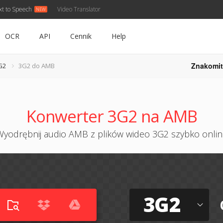
xt to Speech
Video Translator
OCR
API
Cennik
Help
Znakomit
G2
3G2 do AMB
Konwerter 3G2 na AMB
Wyodrębnij audio AMB z plików wideo 3G2 szybko onlin
3G2