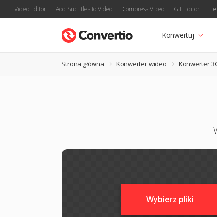
Video Editor
Add Subtitles to Video
Compress Video
GIF Editor
Te
Konwertuj
Strona główna
Konwerter wideo
Konwerter 3
Wybierz pliki